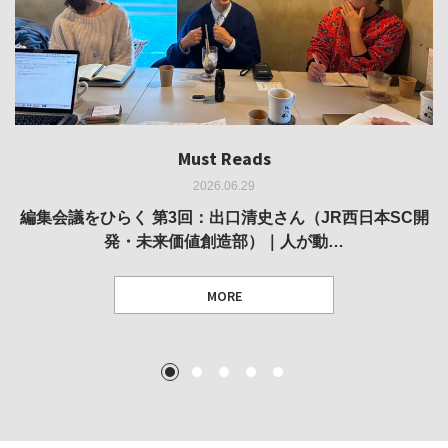
Must Reads
Must Reads
Must Reads
Must Reads
Must Reads
2026.06.29
2026.05.14
2026.02.25
2025.10.01
2026.03.11
REVIEW｜果たして美術家・梅津庸一は、「大阪のゆかり
REVIEW｜生の存在証明としての線——「ライフライン」
編集会議をひらく 第3回：出口清史さん（JR西日本SC開
REVIEW｜菊池聡太朗 個展「余りの風景」
REPORT｜博覧会の残像
発・未来価値創造部）｜人が動…
作家」となることができたのか…
展
MORE
TEXT: 大島賛都 [アーツサポート関西 チーフプロデューサー／学芸員]
TEXT: ダニエル・アビー [美術史・写真研究者]
TEXT: 大島賛都 [アーツサポート関西 チーフプロデューサー／学芸員]
TEXT: 大島賛都 [アーツサポート関西 チーフプロデューサー／学芸員]
1
2
3
4
5
MORE
MORE
MORE
MORE