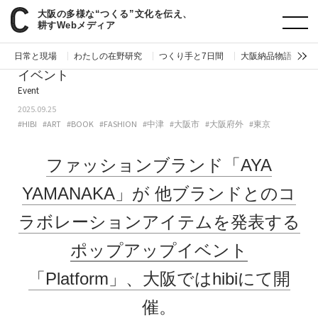
大阪の多様な“つくる”文化を伝え、
paperC
今週のイベント
ファッションブランド「AYA YAMANAKA」が他ブランドとのコラボレーションアイテムを発表するポップアップイベント「Platform」、大阪ではhibiにて開催。
耕すWebメディア
日常と現場
わたしの在野研究
つくり手と7日間
大阪納品物語
編
イベント
Event
2025.09.25
#HIBI
#ART
#BOOK
#FASHION
#中津
#大阪市
#大阪府外
#東京
ファッションブランド「AYA
YAMANAKA」が
他ブランドとのコ
ラボレーションアイテムを発表する
ポップアップイベント
「Platform」、大阪ではhibiにて開
催。