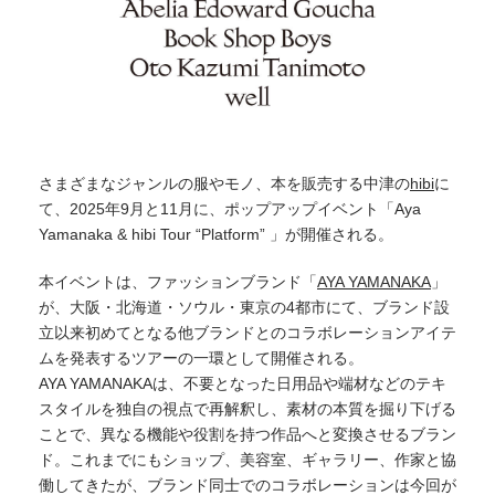
さまざまなジャンルの服やモノ、本を販売する中津の
hibi
に
て、2025年9月と11月に、ポップアップイベント「Aya
Yamanaka & hibi Tour “Platform” 」が開催される。
本イベントは、ファッションブランド「
AYA YAMANAKA
」
が、⼤阪・北海道・ソウル・東京の4都市にて、ブランド設
⽴以来初めてとなる他ブランドとのコラボレーションアイテ
ムを発表するツアーの一環として開催される。
AYA YAMANAKAは、不要となった⽇⽤品や端材などのテキ
スタイルを独⾃の視点で再解釈し、素材の本質を掘り下げる
ことで、異なる機能や役割を持つ作品へと変換させるブラン
ド。これまでにもショップ、美容室、ギャラリー、作家と協
働してきたが、ブランド同⼠でのコラボレーションは今回が