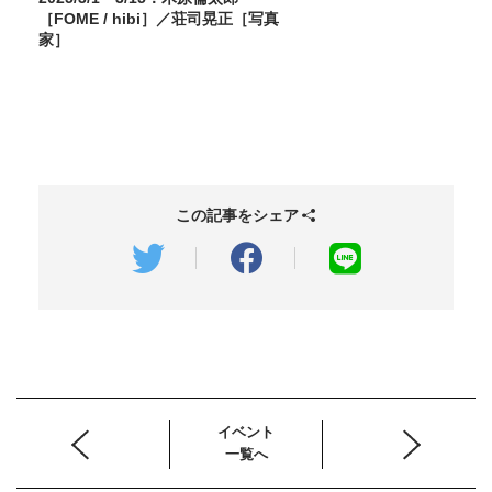
［FOME / hibi］／荘司晃正［写真
家］
この記事をシェア
イベント
一覧へ