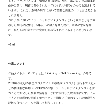
ます。キャンバスには、積層された距離、時間、重力といった物理的
条件に加え、制作に費やされた一年にも及ぶ時間そのものも刻まれて
います。 これは、森村の制作において重要な要素の一つと言えるかも
しれません。
コロナ禍において「ソーシャルディスタンス」という言葉とともに実
感した当時の記憶は、5年以上の歳月を経た現在、本来の意味を離
れ、私たちの日常の中に定着し組み込まれているように感じていま
す。
+1art
–
作家コメント
作品タイトル「PoSD」とは「Painting of Self Distancing」の略で
す。
2020年代初頭の新型コロナウイルス感染症（コロナ）流行下で人と人
との物理的な距離（Self Distancing：ソーシャルディスタンス）を保
つことで変化した社会生活をきっかけに制作した絵画作品です。「人
と人との物理的な距離を保つこと」と同様に「筆のタッチの物理的な
距離を保つこと」を意識して制作しました。