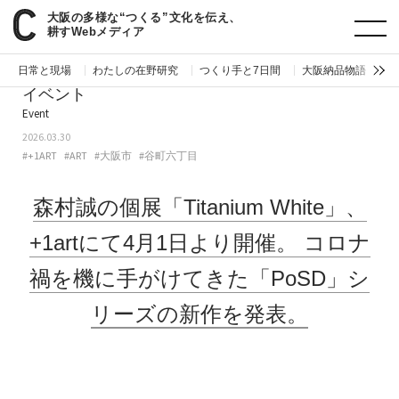
大阪の多様な“つくる”文化を伝え、
paperC
今週のイベント
森村誠の個展「Titanium White」、+1artにて4月1日より開催。コロナ禍を機に手がけてきた「PoSD」シリーズの新作を発表。
耕すWebメディア
日常と現場
わたしの在野研究
つくり手と7日間
大阪納品物語
編
イベント
Event
2026.03.30
#+1ART
#ART
#大阪市
#谷町六丁目
森村誠の個展「Titanium White」、
+1artにて4月1日より開催。
コロナ
禍を機に手がけてきた「PoSD」シ
リーズの新作を発表。