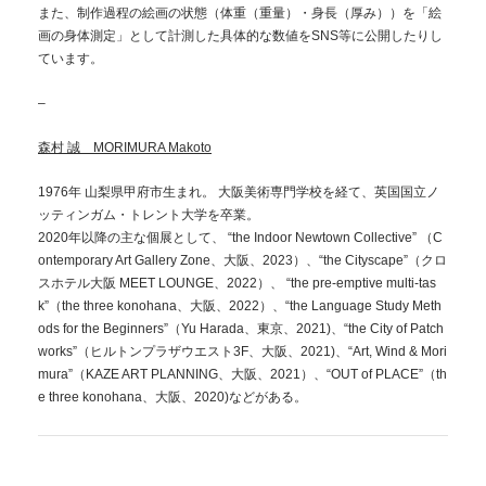
また、制作過程の絵画の状態（体重（重量）・身長（厚み））を「絵
画の身体測定」として計測した具体的な数値をSNS等に公開したりし
ています。
–
森村 誠 MORIMURA Makoto
1976年 山梨県甲府市生まれ。 大阪美術専門学校を経て、英国国立ノ
ッティンガム・トレント大学を卒業。
2020年以降の主な個展として、 “the Indoor Newtown Collective” （C
ontemporary Art Gallery Zone、大阪、2023）、“the Cityscape”（クロ
スホテル大阪 MEET LOUNGE、2022）、 “the pre-emptive multi-tas
k”（the three konohana、大阪、2022）、“the Language Study Meth
ods for the Beginners”（Yu Harada、東京、2021)、“the City of Patch
works”（ヒルトンプラザウエスト3F、大阪、2021)、“Art, Wind & Mori
mura”（KAZE ART PLANNING、大阪、2021）、“OUT of PLACE”（th
e three konohana、大阪、2020)などがある。