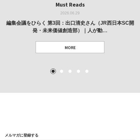
Must Reads
Must Reads
Must Reads
Must Reads
Must Reads
2026.06.29
2026.05.14
2026.02.25
2025.10.01
2026.03.11
REVIEW｜果たして美術家・梅津庸一は、「大阪のゆかり
REVIEW｜生の存在証明としての線——「ライフライン」
編集会議をひらく 第3回：出口清史さん（JR西日本SC開
REVIEW｜菊池聡太朗 個展「余りの風景」
REPORT｜博覧会の残像
発・未来価値創造部）｜人が動…
作家」となることができたのか…
展
MORE
TEXT: 大島賛都 [アーツサポート関西 チーフプロデューサー／学芸員]
TEXT: ダニエル・アビー [美術史・写真研究者]
TEXT: 大島賛都 [アーツサポート関西 チーフプロデューサー／学芸員]
TEXT: 大島賛都 [アーツサポート関西 チーフプロデューサー／学芸員]
1
2
3
4
5
MORE
MORE
MORE
MORE
メルマガに登録する