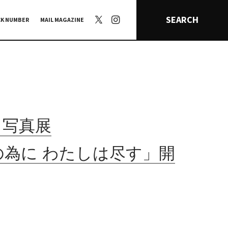
SEARCH
CK NUMBER
MAIL MAGAZINE
司写真展
の為に わたしは尽す」開