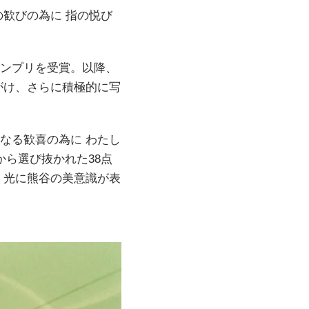
の歓びの為に 指の悦び
ランプリを受賞。以降、
がけ、さらに積極的に写
いなる歓喜の為に わたし
から選び抜かれた38点
・光に熊谷の美意識が表