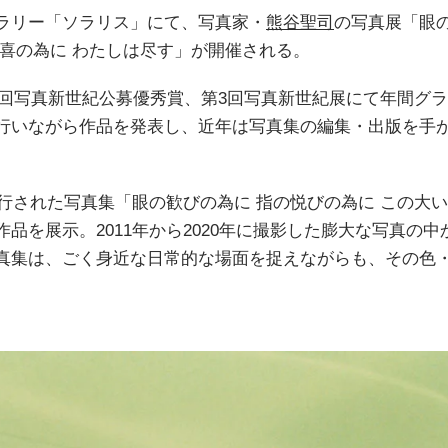
ラリー「ソラリス」にて、写真家・
熊谷聖司
の写真展「眼
歓喜の為に わたしは尽す」が開催される。
10回写真新世紀公募優秀賞、第3回写真新世紀展にて年間グ
行いながら作品を発表し、近年は写真集の編集・出版を手
。
刊行された写真集「眼の歓びの為に 指の悦びの為に この大
品を展示。2011年から2020年に撮影した膨大な写真の中
真集は、ごく身近な日常的な場面を捉えながらも、その色