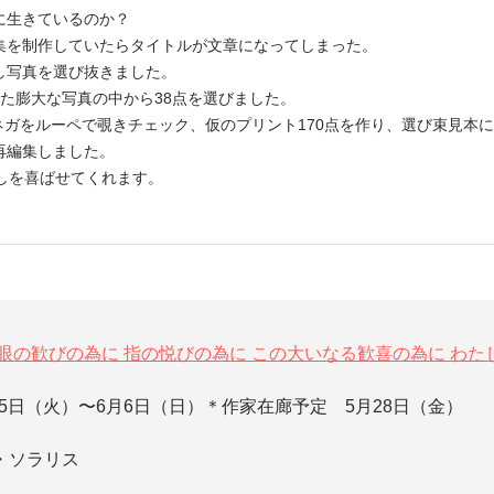
に生きているのか？
集を制作していたらタイトルが文章になってしまった。
し写真を選び抜きました。
影した膨大な写真の中から38点を選びました。
ネガをルーペで覗きチェック、仮のプリント170点を作り、選び束見本
再編集しました。
しを喜ばせてくれます。
眼の歓びの為に 指の悦びの為に この大いなる歓喜の為に わた
月25日（火）〜6月6日（日）＊作家在廊予定 5月28日（金）
・ソラリス