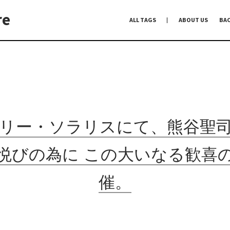
re
ALL TAGS
ABOUT US
BA
編集前記
Co-Dialogue
手前味噌
リー・ソラリスにて、熊谷聖
悦びの為に この大いなる歓喜
催。