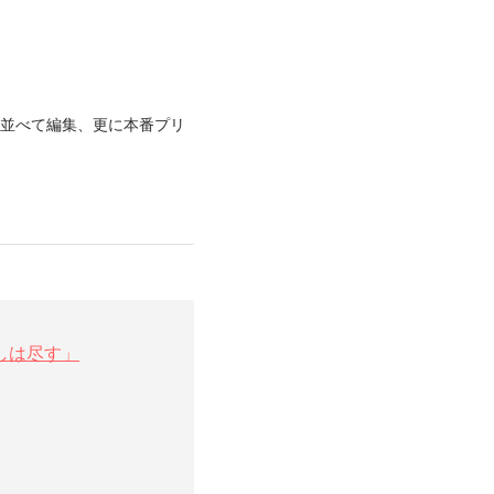
に並べて編集、更に本番プリ
しは尽す」