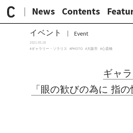
News
Contents
Featu
paperC
今週のイベント
ギャラリー・ソラリスにて、熊谷聖司写真展「眼の歓びの為に 指の悦びの為に この大いなる歓喜の為に わたしは尽す」開催。
日常と現場
わたしの在野研究
つくり手と7日間
大阪納品物語
イベント
Event
2021.05.18
#ギャラリー・ソラリス
#PHOTO
#大阪市
#心斎橋
ギャラ
「眼の歓びの為に 指の