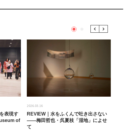
1
2
Previous
Next
2026.03.16
2026.01.2
分を表現す
REVIEW｜水をふくんで吐き出さない
うちき
seum of
——梅田哲也・呉夏枝「湿地」によせ
回：bla
て