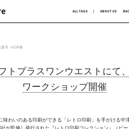
re
ALL TAGS
ABOUT US
BA
編集前記
Co-Dialogue
手前味噌
大阪市
#日本橋
ロフトプラスワンウエストにて
ワークショップ開催
に味わいのある印刷ができる「レトロ印刷」を手がける中
、同社が監修し発行された『レトロ印刷コレクション』（ビ