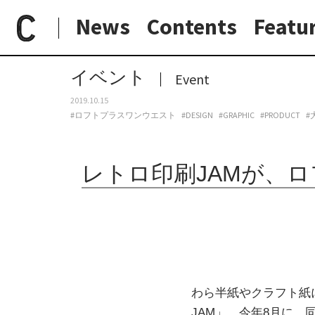
News
Contents
Featu
paperC
今週のイベント
レトロ印刷JAMが、ロフトプラスワンウエストにて、初のトークイベント＆ワークショップ開催
日常と現場
わたしの在野研究
つくり手と7日間
大阪納品物語
イベント
Event
2019.10.15
#ロフトプラスワンウエスト
#DESIGN
#GRAPHIC
#PRODUCT
#
レトロ印刷JAMが、
わら半紙やクラフト紙
JAM」。今年8月に