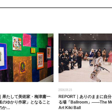
2026.03.25
EW｜果たして美術家・梅津庸一
REPORT｜ありのままに自
阪のゆかり作家」となること
る場「Ballroom」——The Mu
のか…
Art Kiki Ball