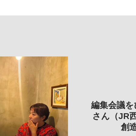
REVIE
REVIEW
REVIE
一は、「大
REP
——
編集会議を
こ
さん（JR
創
TEXT: