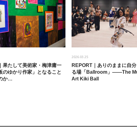
2026.03.25
EW｜果たして美術家・梅津庸一
REPORT｜ありのままに自
阪のゆかり作家」となること
る場「Ballroom」——The Mu
のか…
Art Kiki Ball