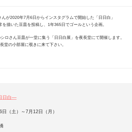
んが2020年7月6日からインスタグラムで開始した「日日白」
常を描いた豆皿を投稿し、1年365日でゴールという企画。
枚のシロさん豆皿が一堂に集う「日日白展」を夜長堂にて開催します。
夜長堂の小部屋に覗きに来て下さい。
日日白―
26日（土）～7月12日（月）
橋