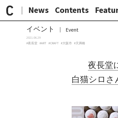
News
Contents
Featu
paperC
今週のイベント
夜長堂にて、「足田メロウ陶展ー日日白ー」。白猫シロさんの日常を描いた豆皿365枚が一堂に集う。
日常と現場
わたしの在野研究
つくり手と7日間
大阪納品物語
イベント
Event
2021.06.29
#夜長堂
#ART
#CRAFT
#大阪市
#天満橋
夜長堂
白猫シロさ