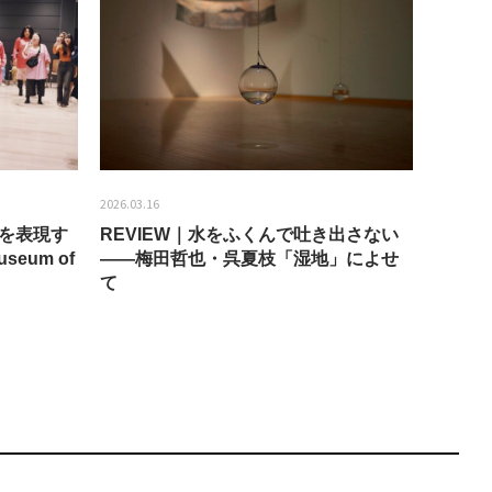
2026.03.16
2026.01.2
分を表現す
REVIEW｜水をふくんで吐き出さない
うちき
seum of
——梅田哲也・呉夏枝「湿地」によせ
回：bla
て