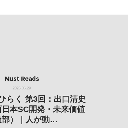
Must Reads
Must Reads
Must Reads
Must Reads
2026.05.14
Must Reads
2026.02.25
2025.10.01
W｜果たして美術家・梅津庸
2026.03.11
｜菊池聡太朗 個展「余りの
W｜生の存在証明としての線
2026.06.29
阪のゆかり作家」となる
ORT｜博覧会の残像
「ライフライン」展
風景」
ひらく 第3回：出口清史
とができたのか…
西日本SC開発・未来価値
造部）｜人が動…
 ダニエル・アビー [美術史・写真研究者]