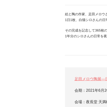
絵と陶の作家、足田メロウさ
1日1枚、白猫シロさんの日
その完成を記念して365
1年分のシロさんの日常を
足田メロウ陶展―
会期：2021年6月
会場：夜長堂 天満