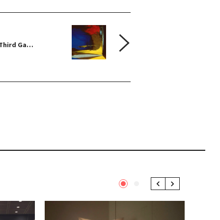
hird Ga…
1
2
Previous
Next