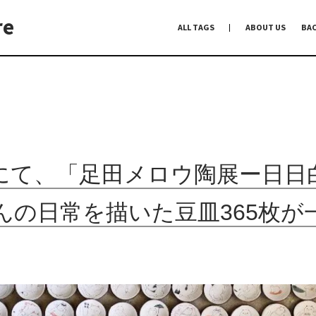
re
ALL TAGS
ABOUT US
BA
編集前記
Co-Dialogue
手前味噌
にて、「足田メロウ陶展ー日日
んの日常を描いた豆皿365枚が