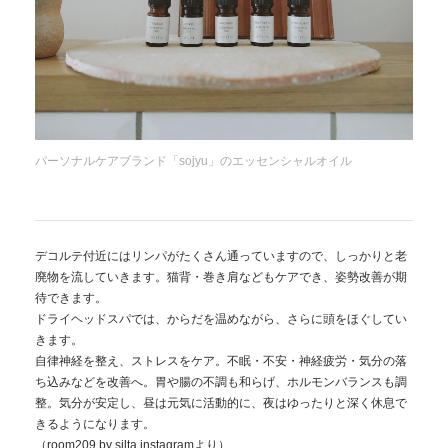
パーソナルケアブランド「sojyu」のエッセンシャルオイル
デコルテ付近にはリンパがたくさん通っていますので、しっかりと老
廃物を流していきます。猫背・巻き肩などもケアでき、姿勢改善が期
待できます。
ドライヘッドスパでは、からだを温めながら、さらに頭をほぐしてい
きます。
自律神経を整え、ストレスをケア。不眠・不安・神経疲労・気分の落
ち込みなどを改善へ。胃や腸の不調も和らげ、ホルモンバランスも調
整。気分が安定し、昼は元気に活動的に、夜はゆったりと深く休息で
きるようになります。
（
room209 by silta instagram
より）