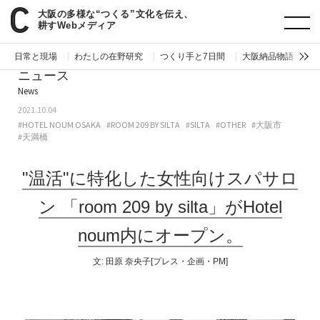
大阪の多様な“つくる”文化を伝え、
paperC
ニュース／イベント情報
"温活"に特化した女性向けスパサロン「room 209 by silta」がHotel noum内にオープン。
耕すWebメディア
日常と現場
わたしの在野研究
つくり手と7日間
大阪納品物語
編
ニュース
News
2021.10.04
#HOTEL NOUM OSAKA
#ROOM 209 BY SILTA
#SILTA
#OTHER
#大阪市
#天満橋
"温活"に特化した女性向けスパサロ
ン
「room 209 by silta」がHotel
noum内にオープン。
文:
田原 奈央子[プレス・企画・PM]