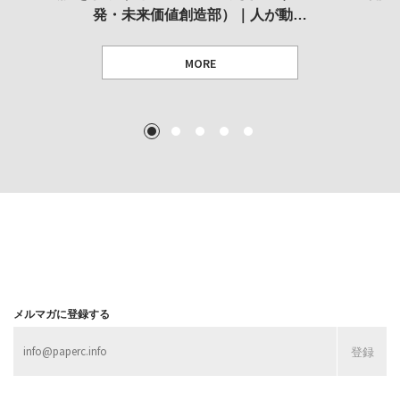
発・未来価値創造部）｜人が動…
作家」となることができたのか…
展
MORE
TEXT: 大島賛都 [アーツサポート関西 チーフプロデューサー／学芸員]
TEXT: ダニエル・アビー [美術史・写真研究者]
TEXT: 大島賛都 [アーツサポート関西 チーフプロデューサー／学芸員]
TEXT: 大島賛都 [アーツサポート関西 チーフプロデューサー／学芸員]
1
2
3
4
5
MORE
MORE
MORE
MORE
メルマガに登録する