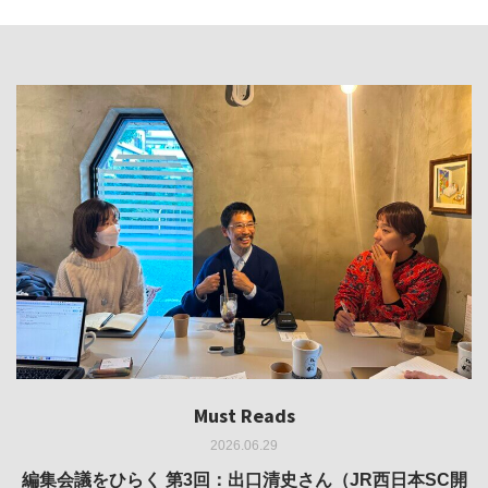
Must Reads
Must Reads
Must Reads
Must Reads
Must Reads
2026.06.29
2026.05.14
2026.02.25
2025.10.01
2026.03.11
REVIEW｜果たして美術家・梅津庸一は、「大阪のゆかり
REVIEW｜生の存在証明としての線——「ライフライン」
編集会議をひらく 第3回：出口清史さん（JR西日本SC開
REVIEW｜菊池聡太朗 個展「余りの風景」
REPORT｜博覧会の残像