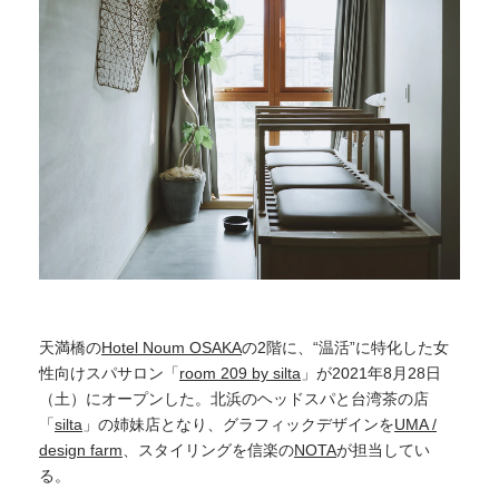
天満橋の
Hotel Noum OSAKA
の2階に、“温活”に特化した女
性向けスパサロン「
room 209 by silta
」が2021年8月28日
（土）にオープンした。北浜のヘッドスパと台湾茶の店
「
silta
」の姉妹店となり、グラフィックデザインを
UMA /
design farm
、スタイリングを信楽の
NOTA
が担当してい
る。