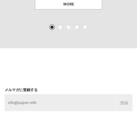
MORE
TEXT: 大島賛都 [アーツサポート関西 チーフプロデューサー／学芸員]
TEXT: ダニエル・アビー [美術史・写真研究者]
TEXT: 大島賛都 [アーツサポート関西 チーフプロデューサー／学芸員]
TEXT: 大島賛都 [アーツサポート関西 チーフプロデューサー／学芸員]
1
2
3
4
5
MORE
MORE
MORE
MORE
メルマガに登録する