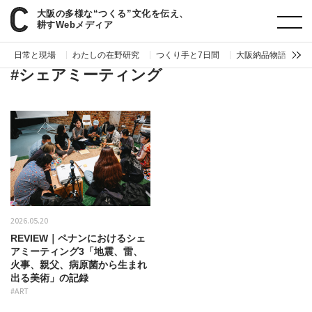
大阪の多様な“つくる”文化を伝え、
paperC
タグ
シェアミーティング
耕すWebメディア
日常と現場
わたしの在野研究
つくり手と7日間
大阪納品物語
編
#シェアミーティング
2026.05.20
REVIEW｜ペナンにおけるシェ
アミーティング3「地震、雷、
火事、親父、病原菌から生まれ
出る美術」の記録
#ART