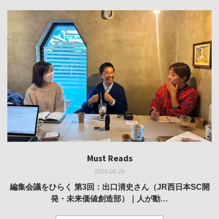
Must Reads
Must Reads
Must Reads
Must Reads
Must Reads
2026.06.29
2026.05.14
2026.02.25
2025.10.01
2026.03.11
REVIEW｜果たして美術家・梅津庸一は、「大阪のゆかり
REVIEW｜生の存在証明としての線——「ライフライン」
編集会議をひらく 第3回：出口清史さん（JR西日本SC開
REVIEW｜菊池聡太朗 個展「余りの風景」
REPORT｜博覧会の残像
発・未来価値創造部）｜人が動…
作家」となることができたのか…
展