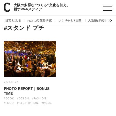
大阪の多様な“つくる”文化を伝え、
paperC
タグ
スタンド プチ
耕すWebメディア
日常と現場
わたしの在野研究
つくり手と7日間
大阪納品物語
編
#スタンド プチ
2023.06.27
PHOTO REPORT｜BONUS
TIME
#BOOK
#DESIGN
#FASHION
#FOOD
#ILLUSTRATION
#MUSIC