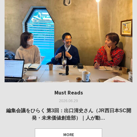
Must Reads
Must Reads
Must Reads
Must Reads
Must Reads
2026.06.29
2026.05.14
2026.02.25
2025.10.01
2026.03.11
REVIEW｜果たして美術家・梅津庸一は、「大阪のゆかり
REVIEW｜生の存在証明としての線——「ライフライン」
編集会議をひらく 第3回：出口清史さん（JR西日本SC開
REVIEW｜菊池聡太朗 個展「余りの風景」
REPORT｜博覧会の残像
発・未来価値創造部）｜人が動…
作家」となることができたのか…
展
MORE