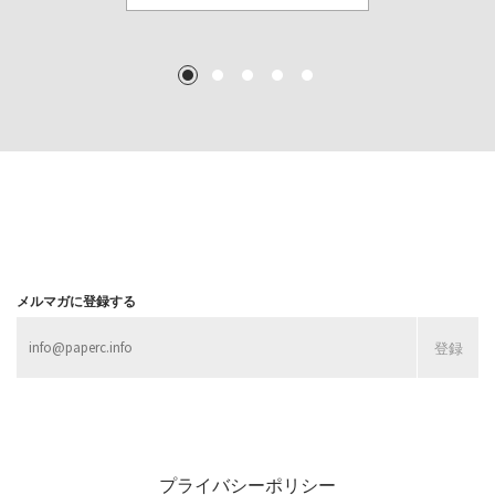
TEXT: 大島賛都 [アーツサポート関西 チーフプロデューサー／学芸員]
TEXT: ダニエル・アビー [美術史・写真研究者]
TEXT: 大島賛都 [アーツサポート関西 チーフプロデューサー／学芸員]
TEXT: 大島賛都 [アーツサポート関西 チーフプロデューサー／学芸員]
1
2
3
4
5
MORE
MORE
MORE
MORE
メルマガに登録する
プライバシーポリシー