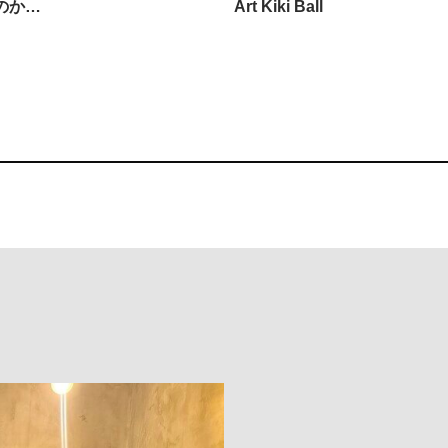
のか…
Art Kiki Ball