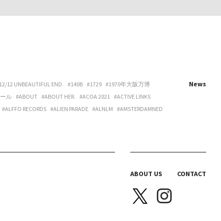
News
12/12 UNBEAUTIFUL END.
#140B
#1729
#1970年大阪万博
ホール
#ABOUT
#ABOUT HER.
#ACOA 2021
#ACTIVE LINKS
#ALFFO RECORDS
#ALIEN PARADE
#ALNLM
#AMSTERDAMNED
URE
#ART
#ART BEAT CAFE NAKANOSHIMA
#ART OSAKA
#ARTNESS
#ARYY
#ASAHINA
#ASAHISONOMA
TTITUDE
#AURORA BOOKS
#AZUMI
#B 地図
#B.O.H.
LACKBIRD BOOKS
#BLANC IRIS
#BLANK CANVAS
#BLEND LIVING
BRAZIL
#BREAKER PROJECT
#BRIDGE
#BRK COLLECTIVE
ABOUT US
CONTACT
Y HOUSE
#CAS
#CASICA
#CASO WEDDING
#CASPER SEJERSEN
NITTA SPACE
#CHIHARU OGURO
#CHO-CHAN
#CHOHOUSE
A ELLE
#COEUR YA.
#COLLOID
#COMPUFUNK
#CONATALA
JIMURA
#DANCE BOX
#DANIELONELY
#DANNY
#DDAA
#DDUD