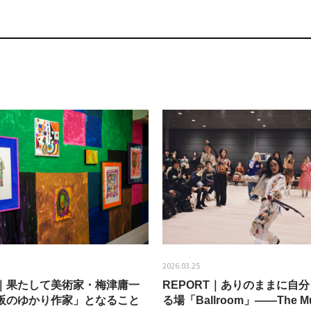
2026.03.25
EW｜果たして美術家・梅津庸一
REPORT｜ありのままに自
阪のゆかり作家」となること
る場「Ballroom」——The Mu