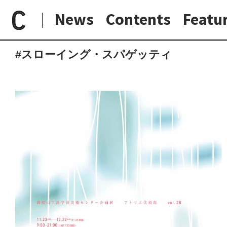
News
Contents
Featu
paperC
タグ
スローイング・スパゲッティ
日常と現場
わたしの在野研究
つくり手と7日間
大阪納品物語
#スローイング・スパゲッティ