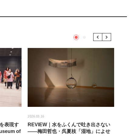
1
2
Previous
Next
2026.03.16
2026.01.2
分を表現す
REVIEW｜水をふくんで吐き出さない
うちき
seum of
——梅田哲也・呉夏枝「湿地」によせ
回：bla