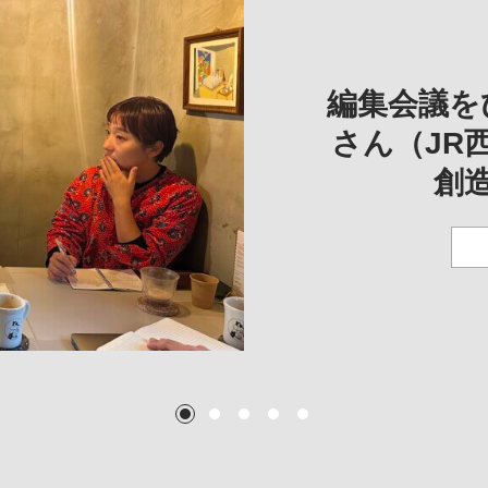
REVIE
REVIEW
REVIE
一は、「大
REP
——
編集会議を
こ
さん（JR
創
TEXT:
TEXT: 大島賛都
TEXT: 大島賛都
TEXT: 大島賛都
1
2
3
4
5