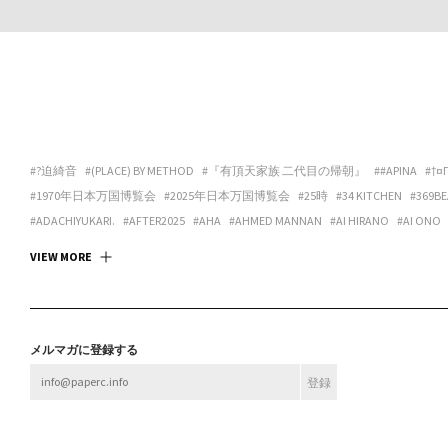
#?迫綺音
#(PLACE) BY METHOD
#『有頂天家族 二代目の帰朝』
##APINA
#†¤
#1970年日本万国博覧会
#2025年日本万国博覧会
#25時
#34 KITCHEN
#369BE
#ADACHIYUKARI.
#AFTER2025
#AHA
#AHMED MANNAN
#AI HIRANO
#AI ONO
#ANDREA GALANO TORO
#ANIMA
#ANSPIRATION
#ANTIBODIES COLLECTIVE
#
VIEW MORE
#ART SPACE TETRA
#ART SPACE＆CAFE BARRACK
#ARTCOURT GALLERY
#ARTGAL
#ASANOYA BOOKS
#ASCALYPSO
#ASITA_ROOM
#ASP
#ASPARA
#ASUKA ANDO 
#BABA CHISA
#BABACHISA
#BABY-Q
#BAMULET
#BBF
#BEAK 585 GALLERY
#B
#BLEND STUDIO
#BLOOM GALLERY
#BLUEOVER
#BMC
#BNA ALTER MUSEUM
メルマガに登録する
#BROOK FURNITURE CENTER
#BRUTUS
#BULBUS
#BUSHI
#BUTTAH
#BUYLOC
#CASUAL KAPPOU IIDA
#CBX KATANA
#CC:OLORS
#CCBT
#CENTER / ALTERNAT
#CHOKETT
#CHOVE CHUVA
#CIRCUS
#CIRCUS OSAKA
#CITY LIGHTS : DONUTS
#CONPASS
#CONTACT GONZO
#CONTENASTORE
#COPY HOUSE
#CORNER PRI