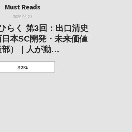
Must Reads
Must Reads
2026.02.25
2025.10.01
W｜果たして美術家・梅津庸
2026.03.11
｜菊池聡太朗 個展「余りの
W｜生の存在証明としての線
2026.06.29
阪のゆかり作家」となる
ORT｜博覧会の残像
「ライフライン」展
風景」
ひらく 第3回：出口清史
とができたのか…
西日本SC開発・未来価値
造部）｜人が動…
 ダニエル・アビー [美術史・写真研究者]
 [アーツサポート関西 チーフプロデューサー／学芸員]
 [アーツサポート関西 チーフプロデューサー／学芸員]
MORE
 [アーツサポート関西 チーフプロデューサー／学芸員]
MORE
MORE
MORE
MORE