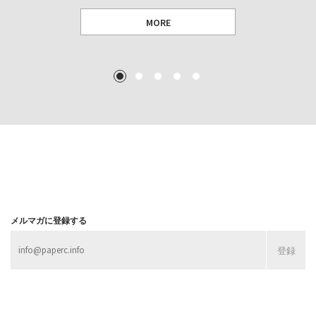
MORE
TEXT: 大島賛都 [アーツサポート関西 チーフプロデューサー／学芸員]
TEXT: ダニエル・アビー [美術史・写真研究者]
TEXT: 大島賛都 [アーツサポート関西 チーフプロデューサー／学芸員]
TEXT: 大島賛都 [アーツサポート関西 チーフプロデューサー／学芸員]
1
2
3
4
5
MORE
MORE
MORE
MORE
メルマガに登録する