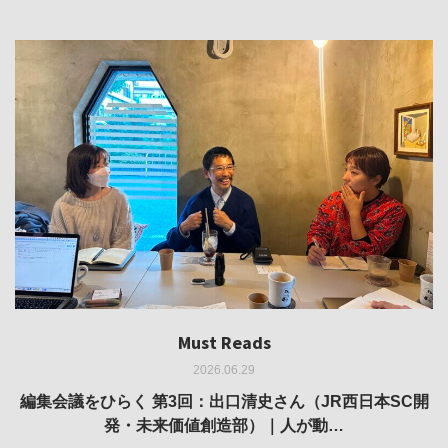
Must Reads
Must Reads
Must Reads
Must Reads
Must Reads
2026.06.29
2026.05.14
2026.02.25
2025.10.01
2026.03.11
REVIEW｜果たして美術家・梅津庸一は、「大阪のゆかり
REVIEW｜生の存在証明としての線——「ライフライン」
編集会議をひらく 第3回：出口清史さん（JR西日本SC開
REVIEW｜菊池聡太朗 個展「余りの風景」
REPORT｜博覧会の残像
発・未来価値創造部）｜人が動…
作家」となることができたのか…
展