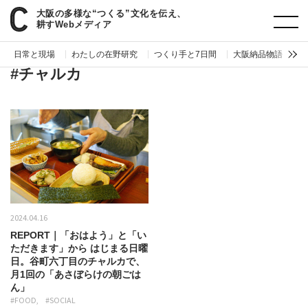
大阪の多様な“つくる”文化を伝え、
paperC
タグ
チャルカ
耕すWebメディア
日常と現場
わたしの在野研究
つくり手と7日間
大阪納品物語
編
#チャルカ
2024.04.16
REPORT｜「おはよう」と「い
ただきます」から はじまる日曜
日。谷町六丁目のチャルカで、
月1回の「あさぼらけの朝ごは
ん」
#FOOD
#SOCIAL