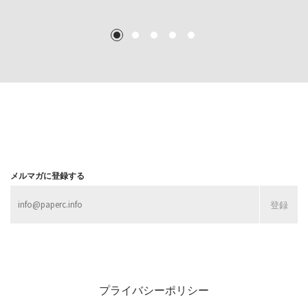
TEXT: 大島賛都 [アーツサポート関西 チーフプロデューサー／学芸員]
TEXT: ダニエル・アビー [美術史・写真研究者]
TEXT: 大島賛都 [アーツサポート関西 チーフプロデューサー／学芸員]
TEXT: 大島賛都 [アーツサポート関西 チーフプロデューサー／学芸員]
1
2
3
4
5
MORE
MORE
MORE
MORE
メルマガに登録する
プライバシーポリシー