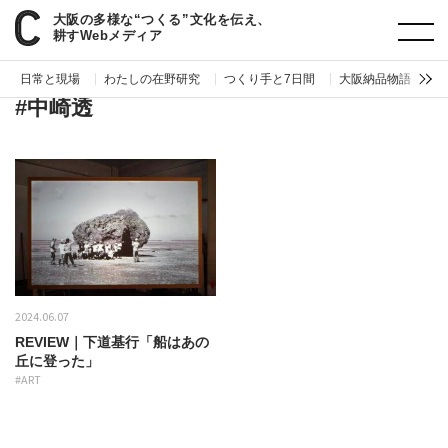
大阪の多様な“つくる”文化を伝え、
paperC
タグ
中崎透
耕すWebメディア
日常と現場
わたしの在野研究
つくり手と7日間
大阪納品物語
編
#中崎透
2024.06.07
REVIEW｜下道基行「船はあの
丘に登った」
#ART