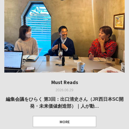
Must Reads
Must Reads
Must Reads
Must Reads
Must Reads
2026.06.29
2026.05.14
2026.02.25
2025.10.01
2026.03.11
REVIEW｜果たして美術家・梅津庸一は、「大阪のゆかり
REVIEW｜生の存在証明としての線——「ライフライン」
編集会議をひらく 第3回：出口清史さん（JR西日本SC開
REVIEW｜菊池聡太朗 個展「余りの風景」
REPORT｜博覧会の残像
発・未来価値創造部）｜人が動…
作家」となることができたのか…
展
MORE