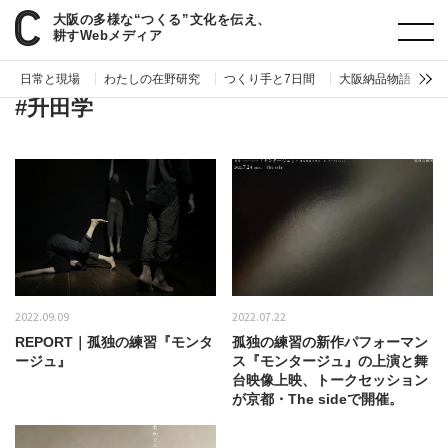
大阪の多様な“つくる”文化を伝え、
paperC
タグ
升田学
耕すWebメディア
日常と現場
わたしの在野研究
つくり手と7日間
大阪納品物語
編
#升田学
2022.09.09
2022.07.22
REPORT｜孤独の練習『モンタ
孤独の練習の新作パフォーマン
ージュ』
ス『モンタージュ』の上演と舞
台映像上映、トークセッション
が京都・The sideで開催。