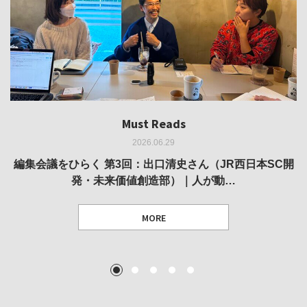
Must Reads
Must Reads
Must Reads
Must Reads
Must Reads
2026.06.29
2026.05.14
2026.02.25
2025.10.01
2026.03.11
REVIEW｜果たして美術家・梅津庸一は、「大阪のゆかり
REVIEW｜生の存在証明としての線——「ライフライン」
編集会議をひらく 第3回：出口清史さん（JR西日本SC開
REVIEW｜菊池聡太朗 個展「余りの風景」
REPORT｜博覧会の残像
発・未来価値創造部）｜人が動…
作家」となることができたのか…
展
MORE
TEXT: 大島賛都 [アーツサポート関西 チーフプロデューサー／学芸員]
TEXT: ダニエル・アビー [美術史・写真研究者]
TEXT: 大島賛都 [アーツサポート関西 チーフプロデューサー／学芸員]
TEXT: 大島賛都 [アーツサポート関西 チーフプロデューサー／学芸員]
1
2
3
4
5
MORE
MORE
MORE
MORE