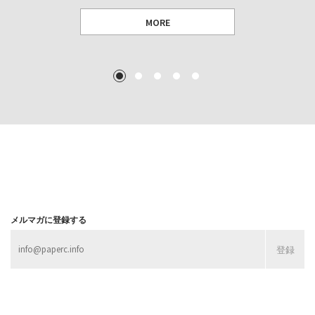
MORE
TEXT: 大島賛都 [アーツサポート関西 チーフプロデューサー／学芸員]
TEXT: ダニエル・アビー [美術史・写真研究者]
TEXT: 大島賛都 [アーツサポート関西 チーフプロデューサー／学芸員]
TEXT: 大島賛都 [アーツサポート関西 チーフプロデューサー／学芸員]
1
2
3
4
5
MORE
MORE
MORE
MORE
メルマガに登録する