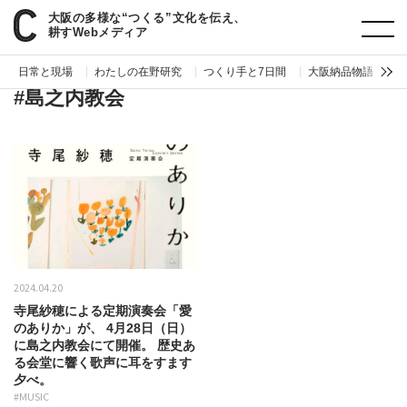
大阪の多様な“つくる”文化を伝え、
paperC
タグ
島之内教会
耕すWebメディア
日常と現場
わたしの在野研究
つくり手と7日間
大阪納品物語
編
#島之内教会
2024.04.20
寺尾紗穂による定期演奏会「愛
のありか」が、 4月28日（日）
に島之内教会にて開催。 歴史あ
る会堂に響く歌声に耳をすます
夕べ。
#MUSIC