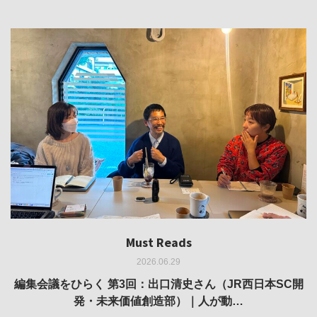
Must Reads
Must Reads
Must Reads
Must Reads
Must Reads
2026.06.29
2026.05.14
2026.02.25
2025.10.01
2026.03.11
REVIEW｜果たして美術家・梅津庸一は、「大阪のゆかり
REVIEW｜生の存在証明としての線——「ライフライン」
編集会議をひらく 第3回：出口清史さん（JR西日本SC開
REVIEW｜菊池聡太朗 個展「余りの風景」
REPORT｜博覧会の残像
発・未来価値創造部）｜人が動…
作家」となることができたのか…
展