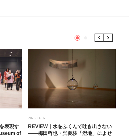
1
2
Previous
Next
2026.03.16
2026.01.2
分を表現す
REVIEW｜水をふくんで吐き出さない
うちき
seum of
——梅田哲也・呉夏枝「湿地」によせ
回：bla