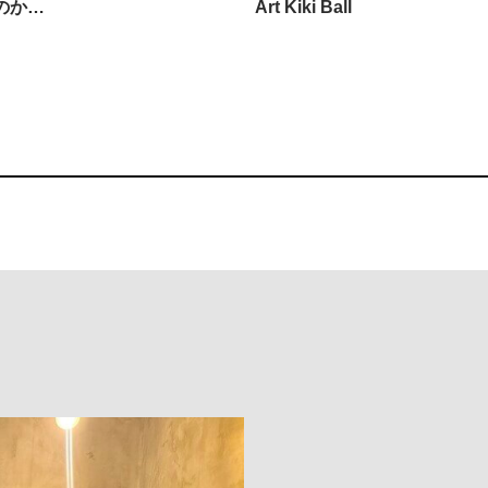
のか…
Art Kiki Ball