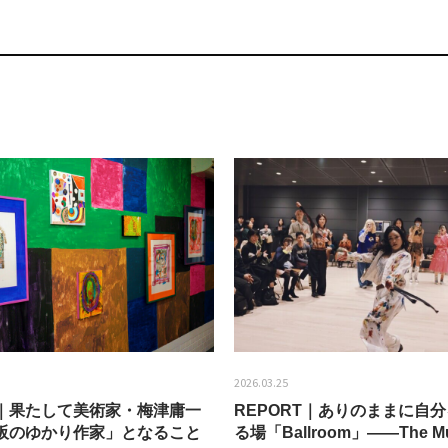
2026.03.25
EW｜果たして美術家・梅津庸一
REPORT｜ありのままに自
阪のゆかり作家」となること
る場「Ballroom」——The Mu