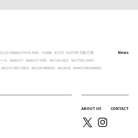
News
12/12 UNBEAUTIFUL END.
#140B
#1729
#1970年大阪万博
ホール
#ABOUT
#ABOUT HER.
#ACOA 2021
#ACTIVE LINKS
#ALFFO RECORDS
#ALIEN PARADE
#ALNLM
#AMSTERDAMNED
URE
#ART
#ART BEAT CAFE NAKANOSHIMA
#ART OSAKA
#ARTNESS
#ARYY
#ASAHINA
#ASAHISONOMA
TTITUDE
#AURORA BOOKS
#AZUMI
#B 地図
#B.O.H.
LACKBIRD BOOKS
#BLANC IRIS
#BLANK CANVAS
#BLEND LIVING
BRAZIL
#BREAKER PROJECT
#BRIDGE
#BRK COLLECTIVE
ABOUT US
CONTACT
Y HOUSE
#CAS
#CASICA
#CASO WEDDING
#CASPER SEJERSEN
NITTA SPACE
#CHIHARU OGURO
#CHO-CHAN
#CHOHOUSE
A ELLE
#COEUR YA.
#COLLOID
#COMPUFUNK
#CONATALA
JIMURA
#DANCE BOX
#DANIELONELY
#DANNY
#DDAA
#DDUD