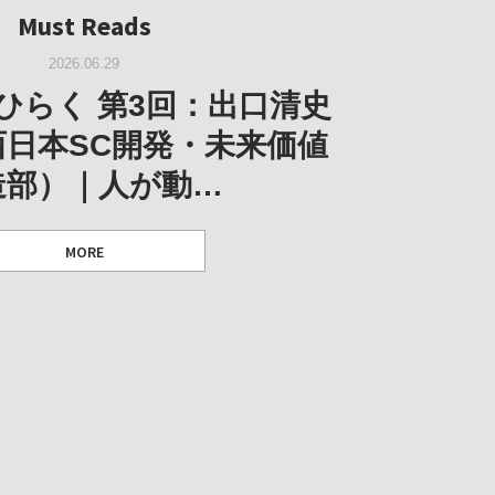
Must Reads
Must Reads
2026.02.25
2025.10.01
W｜果たして美術家・梅津庸
2026.03.11
｜菊池聡太朗 個展「余りの
W｜生の存在証明としての線
2026.06.29
阪のゆかり作家」となる
ORT｜博覧会の残像
「ライフライン」展
風景」
ひらく 第3回：出口清史
とができたのか…
西日本SC開発・未来価値
造部）｜人が動…
 ダニエル・アビー [美術史・写真研究者]
 [アーツサポート関西 チーフプロデューサー／学芸員]
 [アーツサポート関西 チーフプロデューサー／学芸員]
MORE
 [アーツサポート関西 チーフプロデューサー／学芸員]
MORE
MORE
MORE
MORE