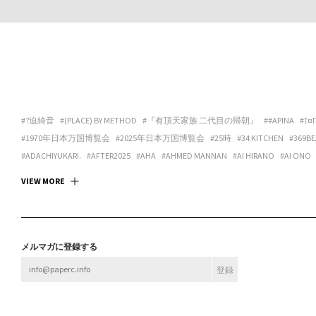
#?迫綺音
#(PLACE) BY METHOD
#『有頂天家族 二代目の帰朝』
##APINA
#†¤
#1970年日本万国博覧会
#2025年日本万国博覧会
#25時
#34 KITCHEN
#369BE
#ADACHIYUKARI.
#AFTER2025
#AHA
#AHMED MANNAN
#AI HIRANO
#AI ONO
#ANDREA GALANO TORO
#ANIMA
#ANSPIRATION
#ANTIBODIES COLLECTIVE
#
VIEW MORE
#ART SPACE TETRA
#ART SPACE＆CAFE BARRACK
#ARTCOURT GALLERY
#ARTGAL
#ASANOYA BOOKS
#ASCALYPSO
#ASITA_ROOM
#ASP
#ASPARA
#ASUKA ANDO 
#BABA CHISA
#BABACHISA
#BABY-Q
#BAMULET
#BBF
#BEAK 585 GALLERY
#B
#BLEND STUDIO
#BLOOM GALLERY
#BLUEOVER
#BMC
#BNA ALTER MUSEUM
メルマガに登録する
#BROOK FURNITURE CENTER
#BRUTUS
#BULBUS
#BUSHI
#BUTTAH
#BUYLOC
#CASUAL KAPPOU IIDA
#CBX KATANA
#CC:OLORS
#CCBT
#CENTER / ALTERNAT
#CHOKETT
#CHOVE CHUVA
#CIRCUS
#CIRCUS OSAKA
#CITY LIGHTS : DONUTS
#CONPASS
#CONTACT GONZO
#CONTENASTORE
#COPY HOUSE
#CORNER PRI