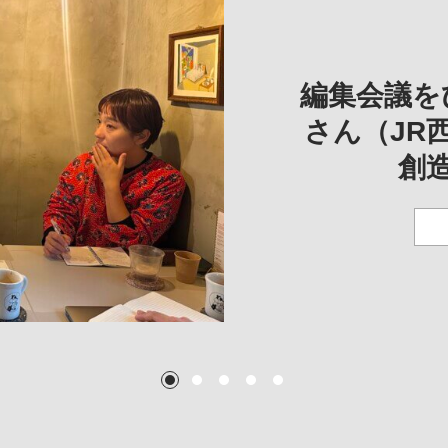
REVIE
REVIEW
REVIE
一は、「大
REP
——
編集会議を
こ
さん（JR
創
TEXT:
TEXT: 大島賛都
TEXT: 大島賛都
TEXT: 大島賛都
1
2
3
4
5