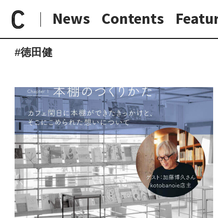
News
Contents
Featu
paperC
タグ
徳田健
日常と現場
わたしの在野研究
つくり手と7日間
大阪納品物語
#徳田健