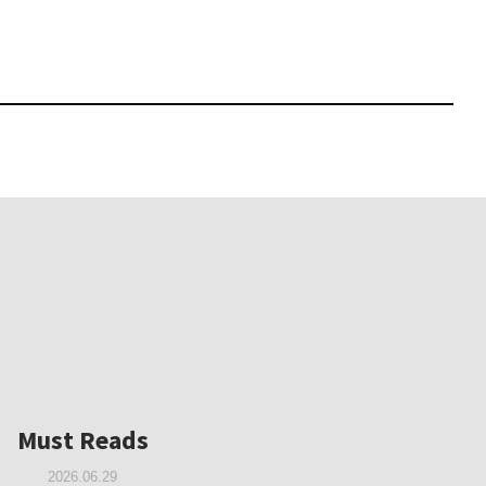
Must Reads
Must Reads
Must Reads
Must Reads
2026.05.14
Must Reads
2026.02.25
2025.10.01
W｜果たして美術家・梅津庸
2026.03.11
｜菊池聡太朗 個展「余りの
W｜生の存在証明としての線
2026.06.29