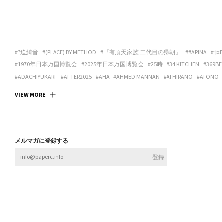
#?迫綺音
#(PLACE) BY METHOD
#『有頂天家族 二代目の帰朝』
##APINA
#†¤
#1970年日本万国博覧会
#2025年日本万国博覧会
#25時
#34 KITCHEN
#369BE
#ADACHIYUKARI.
#AFTER2025
#AHA
#AHMED MANNAN
#AI HIRANO
#AI ONO
#ANDREA GALANO TORO
#ANIMA
#ANSPIRATION
#ANTIBODIES COLLECTIVE
#
VIEW MORE
#ART SPACE TETRA
#ART SPACE＆CAFE BARRACK
#ARTCOURT GALLERY
#ARTGAL
#ASANOYA BOOKS
#ASCALYPSO
#ASITA_ROOM
#ASP
#ASPARA
#ASUKA ANDO 
#BABA CHISA
#BABACHISA
#BABY-Q
#BAMULET
#BBF
#BEAK 585 GALLERY
#B
#BLEND STUDIO
#BLOOM GALLERY
#BLUEOVER
#BMC
#BNA ALTER MUSEUM
メルマガに登録する
#BROOK FURNITURE CENTER
#BRUTUS
#BULBUS
#BUSHI
#BUTTAH
#BUYLOC
#CASUAL KAPPOU IIDA
#CBX KATANA
#CC:OLORS
#CCBT
#CENTER / ALTERNAT
#CHOKETT
#CHOVE CHUVA
#CIRCUS
#CIRCUS OSAKA
#CITY LIGHTS : DONUTS
#CONPASS
#CONTACT GONZO
#CONTENASTORE
#COPY HOUSE
#CORNER PRI
#DELI
#DELTA
#DELTA / KYOTOGRAPHIE PERMANENT SPACE
#DEN
#DEPT.
#DE
#DJ ENELOOP
#DJ HONEYPANTS
#DJ カレー
#DJ-AK
#DJのこぎり火星
#D