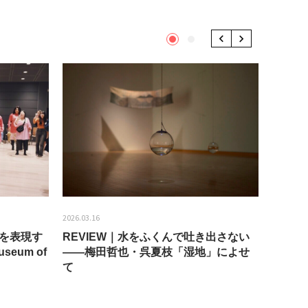
1
2
Previous
Next
2026.03.16
2026.01.2
分を表現す
REVIEW｜水をふくんで吐き出さない
うちき
seum of
——梅田哲也・呉夏枝「湿地」によせ
回：bla
て