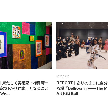
2026.03.25
EW｜果たして美術家・梅津庸一
REPORT｜ありのままに自
阪のゆかり作家」となること
る場「Ballroom」——The Mu
のか…
Art Kiki Ball