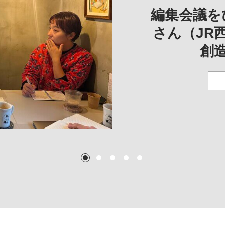
一は、「大
REP
——
編集会議を
こ
さん（JR
創
TEXT:
TEXT: 大島賛都
TEXT: 大島賛都
TEXT: 大島賛都
1
2
3
4
5