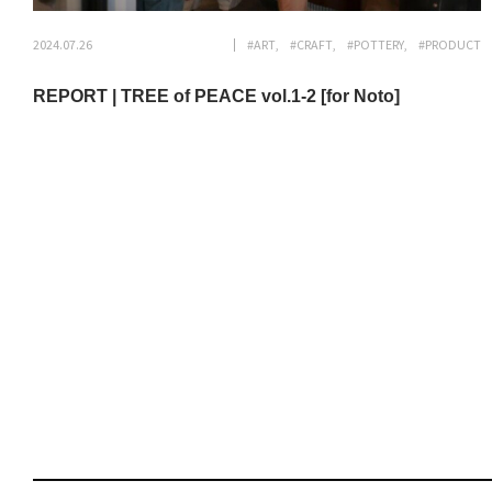
2024.07.26
#ART
#CRAFT
#POTTERY
#PRODUCT
REPORT | TREE of PEACE vol.1-2 [for Noto]