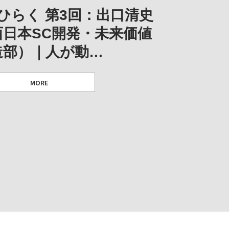
阪のゆかり作家」となる
ORT｜博覧会の残像
「ライフライン」展
風景」
ひらく 第3回：出口清史
とができたのか…
西日本SC開発・未来価値
造部）｜人が動…
 ダニエル・アビー [美術史・写真研究者]
 [アーツサポート関西 チーフプロデューサー／学芸員]
 [アーツサポート関西 チーフプロデューサー／学芸員]
MORE
 [アーツサポート関西 チーフプロデューサー／学芸員]
MORE
MORE
MORE
MORE