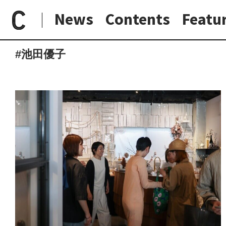
News
Contents
Featu
paperC
タグ
池田優子
日常と現場
わたしの在野研究
つくり手と7日間
大阪納品物語
#池田優子