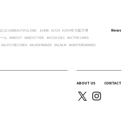
News
12/12 UNBEAUTIFUL END.
#140B
#1729
#1970年大阪万博
ホール
#ABOUT
#ABOUT HER.
#ACOA 2021
#ACTIVE LINKS
#ALFFO RECORDS
#ALIEN PARADE
#ALNLM
#AMSTERDAMNED
URE
#ART
#ART BEAT CAFE NAKANOSHIMA
#ART OSAKA
#ARTNESS
#ARYY
#ASAHINA
#ASAHISONOMA
TTITUDE
#AURORA BOOKS
#AZUMI
#B 地図
#B.O.H.
LACKBIRD BOOKS
#BLANC IRIS
#BLANK CANVAS
#BLEND LIVING
BRAZIL
#BREAKER PROJECT
#BRIDGE
#BRK COLLECTIVE
ABOUT US
CONTACT
Y HOUSE
#CAS
#CASICA
#CASO WEDDING
#CASPER SEJERSEN
NITTA SPACE
#CHIHARU OGURO
#CHO-CHAN
#CHOHOUSE
A ELLE
#COEUR YA.
#COLLOID
#COMPUFUNK
#CONATALA
JIMURA
#DANCE BOX
#DANIELONELY
#DANNY
#DDAA
#DDUD
DESSIN
#DIECI
#DIECI KYUTARO
#DISCO BEANS
#DIVE
DOPPEL
#DOT ARCHITECTS
#DOT ARCHITECTS + IEI STUDIO