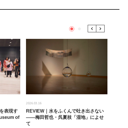
1
2
Previous
Next
2026.03.16
2026.01.2
分を表現す
REVIEW｜水をふくんで吐き出さない
うちき
seum of
——梅田哲也・呉夏枝「湿地」によせ
回：bla
て