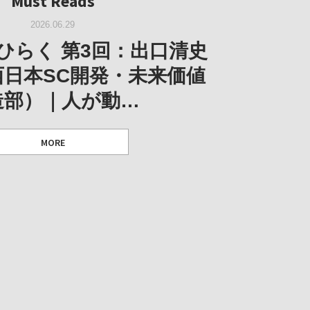
Must Reads
W｜果たして美術家・梅津庸
2026.03.11
｜菊池聡太朗 個展「余りの
W｜生の存在証明としての線
2026.06.29
阪のゆかり作家」となる
ORT｜博覧会の残像
「ライフライン」展
風景」
ひらく 第3回：出口清史
とができたのか…
西日本SC開発・未来価値
造部）｜人が動…
 ダニエル・アビー [美術史・写真研究者]
 [アーツサポート関西 チーフプロデューサー／学芸員]
 [アーツサポート関西 チーフプロデューサー／学芸員]
MORE
 [アーツサポート関西 チーフプロデューサー／学芸員]
MORE
MORE
MORE
MORE