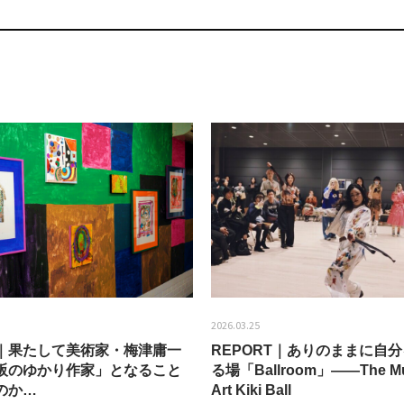
2026.03.25
EW｜果たして美術家・梅津庸一
REPORT｜ありのままに自
阪のゆかり作家」となること
る場「Ballroom」——The Mu
のか…
Art Kiki Ball