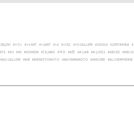
ΓΣΒ¡ΖIΗ
#∈Y∋
#+1 ART
#+1ART
#+2
#+CEL
#+S GALLERY
#101010
#109TAKSEA
#
ATS
#3U
#45
#6OKKEN
#71LABO
#7FO
#8月
#A-LAB
#A:)/2021
#ABCDE
#ABC
#AI2 GALLERY
#AIR
#AIR MOTOMOTO
#AKI YAMAMOTO
#AKKORD
#ALCHEMYVERSE
ANTORA
#AOKI LUCAS
#APPLEの発音
#ARATA OSUMI
#ARCHIPELAGO
#ARCHITECT
LERY OPALTIMES
#ARTIST MEETS ARCHIVE
#ARTIST-IN-RESIDENCE VIETNAM NETWORK
DUB U SET
#ATAKA
#ATAW
#ATELIER MARCIE
#ATELIER TUAREG
#ATMOSPHÄRE
#A
EPPU PROJECT
#BILLBOARD LIVE OSAKA
#BIRBIRA
#BIRDFRIEND
#BIRDS’ WORDS
#B
#BONVOYAGE
#BOOGIE MAN
#BOOKS+コトバノイエ
#BOREDOMS
#BOWLPOND
#
AL
#BYTHREE INC.
#C’È C’È
#CALO BOOKSHOP & CAFE
#CAP48
#CAPACIOUS
#CÀRR
IVE SPACE & HOSTEL
#CENTER / ALTERNATIVE SPACE AND HOSTEL
#CHEREN-BEL
#CHIG
#CLASSICAL PHOTOGRAPH®
#CLUB DAPHNIA
#CLUB STOMP
#CM SMOOTH
#COCI L
NTING SELF
#COSMIC LAB
#CREDENZA
#CULTPRINT
#CUMONOS
#D.W.M.
#DAI FU