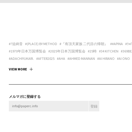
#?迫綺音
#(PLACE) BY METHOD
#『有頂天家族 二代目の帰朝』
##APINA
#†¤
#1970年日本万国博覧会
#2025年日本万国博覧会
#25時
#34 KITCHEN
#369BE
#ADACHIYUKARI.
#AFTER2025
#AHA
#AHMED MANNAN
#AI HIRANO
#AI ONO
#ANDREA GALANO TORO
#ANIMA
#ANSPIRATION
#ANTIBODIES COLLECTIVE
#
VIEW MORE
#ART SPACE TETRA
#ART SPACE＆CAFE BARRACK
#ARTCOURT GALLERY
#ARTGAL
#ASANOYA BOOKS
#ASCALYPSO
#ASITA_ROOM
#ASP
#ASPARA
#ASUKA ANDO 
#BABA CHISA
#BABACHISA
#BABY-Q
#BAMULET
#BBF
#BEAK 585 GALLERY
#B
#BLEND STUDIO
#BLOOM GALLERY
#BLUEOVER
#BMC
#BNA ALTER MUSEUM
メルマガに登録する
#BROOK FURNITURE CENTER
#BRUTUS
#BULBUS
#BUSHI
#BUTTAH
#BUYLOC
#CASUAL KAPPOU IIDA
#CBX KATANA
#CC:OLORS
#CCBT
#CENTER / ALTERNAT
#CHOKETT
#CHOVE CHUVA
#CIRCUS
#CIRCUS OSAKA
#CITY LIGHTS : DONUTS
#CONPASS
#CONTACT GONZO
#CONTENASTORE
#COPY HOUSE
#CORNER PRI