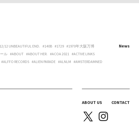
News
12/12 UNBEAUTIFUL END.
#140B
#1729
#1970年大阪万博
ホール
#ABOUT
#ABOUT HER.
#ACOA 2021
#ACTIVE LINKS
#ALFFO RECORDS
#ALIEN PARADE
#ALNLM
#AMSTERDAMNED
URE
#ART
#ART BEAT CAFE NAKANOSHIMA
#ART OSAKA
#ARTNESS
#ARYY
#ASAHINA
#ASAHISONOMA
TTITUDE
#AURORA BOOKS
#AZUMI
#B 地図
#B.O.H.
LACKBIRD BOOKS
#BLANC IRIS
#BLANK CANVAS
#BLEND LIVING
BRAZIL
#BREAKER PROJECT
#BRIDGE
#BRK COLLECTIVE
ABOUT US
CONTACT
Y HOUSE
#CAS
#CASICA
#CASO WEDDING
#CASPER SEJERSEN
NITTA SPACE
#CHIHARU OGURO
#CHO-CHAN
#CHOHOUSE
A ELLE
#COEUR YA.
#COLLOID
#COMPUFUNK
#CONATALA
JIMURA
#DANCE BOX
#DANIELONELY
#DANNY
#DDAA
#DDUD