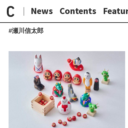
News
Contents
Featu
paperC
タグ
瀬川信太郎
日常と現場
わたしの在野研究
つくり手と7日間
大阪納品物語
#瀬川信太郎