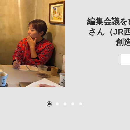
REVIE
REVIEW
REVIE
一は、「大
REP
——
編集会議を
こ
さん（JR
創
TEXT:
TEXT: 大島賛都
TEXT: 大島賛都
TEXT: 大島賛都
1
2
3
4
5