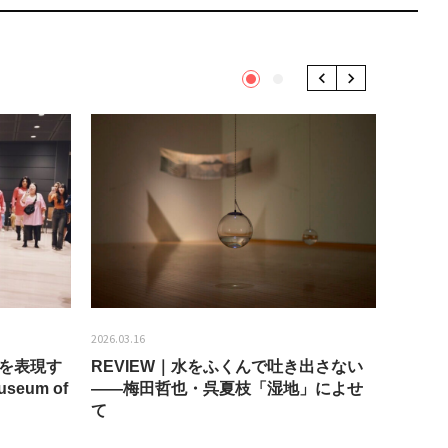
1
2
Previous
Next
2026.03.16
2026.01.2
分を表現す
REVIEW｜水をふくんで吐き出さない
うちき
seum of
——梅田哲也・呉夏枝「湿地」によせ
回：bla
て