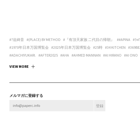
#?迫綺音
#(PLACE) BY METHOD
#『有頂天家族 二代目の帰朝』
##APINA
#†¤
#1970年日本万国博覧会
#2025年日本万国博覧会
#25時
#34 KITCHEN
#369BE
#ADACHIYUKARI.
#AFTER2025
#AHA
#AHMED MANNAN
#AI HIRANO
#AI ONO
#ANDREA GALANO TORO
#ANIMA
#ANSPIRATION
#ANTIBODIES COLLECTIVE
#
VIEW MORE
#ART SPACE TETRA
#ART SPACE＆CAFE BARRACK
#ARTCOURT GALLERY
#ARTGAL
#ASANOYA BOOKS
#ASCALYPSO
#ASITA_ROOM
#ASP
#ASPARA
#ASUKA ANDO 
#BABA CHISA
#BABACHISA
#BABY-Q
#BAMULET
#BBF
#BEAK 585 GALLERY
#B
#BLEND STUDIO
#BLOOM GALLERY
#BLUEOVER
#BMC
#BNA ALTER MUSEUM
メルマガに登録する
#BROOK FURNITURE CENTER
#BRUTUS
#BULBUS
#BUSHI
#BUTTAH
#BUYLOC
#CASUAL KAPPOU IIDA
#CBX KATANA
#CC:OLORS
#CCBT
#CENTER / ALTERNAT
#CHOKETT
#CHOVE CHUVA
#CIRCUS
#CIRCUS OSAKA
#CITY LIGHTS : DONUTS
#CONPASS
#CONTACT GONZO
#CONTENASTORE
#COPY HOUSE
#CORNER PRI
#DELI
#DELTA
#DELTA / KYOTOGRAPHIE PERMANENT SPACE
#DEN
#DEPT.
#DE