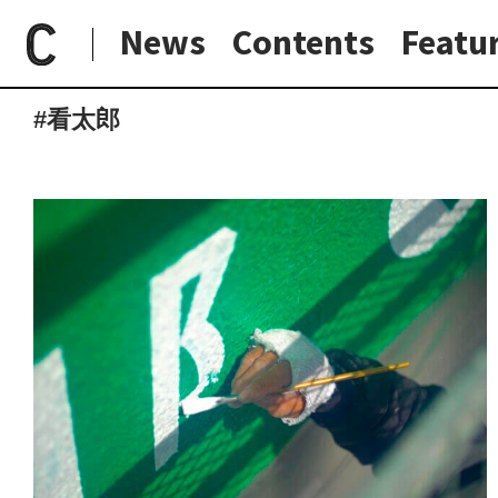
News
Contents
Featu
paperC
タグ
看太郎
日常と現場
わたしの在野研究
つくり手と7日間
大阪納品物語
#看太郎