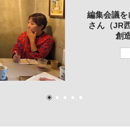
REVIEW
REVIE
一は、「大
REP
——
編集会議を
こ
さん（JR
創
TEXT:
TEXT: 大島賛都
TEXT: 大島賛都
TEXT: 大島賛都
1
2
3
4
5