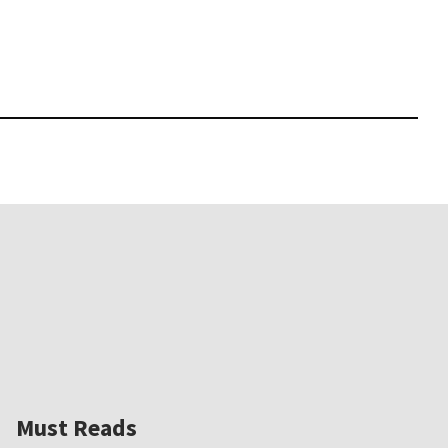
Must Reads
Must Reads
Must Reads
Must Reads
2026.05.14
Must Reads
2026.02.25
2025.10.01
W｜果たして美術家・梅津庸
2026.03.11