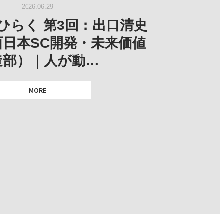
｜菊池聡太朗 個展「余りの
W｜生の存在証明としての線
2026.06.29
阪のゆかり作家」となる
ORT｜博覧会の残像
「ライフライン」展
風景」
ひらく 第3回：出口清史
とができたのか…
西日本SC開発・未来価値
造部）｜人が動…
 ダニエル・アビー [美術史・写真研究者]
 [アーツサポート関西 チーフプロデューサー／学芸員]
 [アーツサポート関西 チーフプロデューサー／学芸員]
MORE
 [アーツサポート関西 チーフプロデューサー／学芸員]
MORE
MORE
MORE
MORE