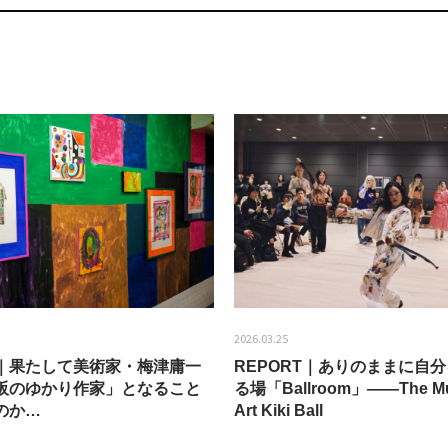
2026.03.25
EW｜果たして美術家・梅津庸一
REPORT｜ありのままに自
阪のゆかり作家」となること
る場「Ballroom」——The Mu
のか…
Art Kiki Ball