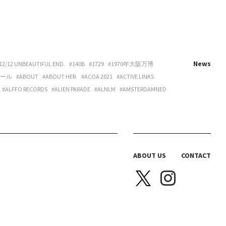
News
12/12 UNBEAUTIFUL END.
#140B
#1729
#1970年大阪万博
ホール
#ABOUT
#ABOUT HER.
#ACOA 2021
#ACTIVE LINKS
#ALFFO RECORDS
#ALIEN PARADE
#ALNLM
#AMSTERDAMNED
URE
#ART
#ART BEAT CAFE NAKANOSHIMA
#ART OSAKA
#ARTNESS
#ARYY
#ASAHINA
#ASAHISONOMA
TTITUDE
#AURORA BOOKS
#AZUMI
#B 地図
#B.O.H.
LACKBIRD BOOKS
#BLANC IRIS
#BLANK CANVAS
#BLEND LIVING
BRAZIL
#BREAKER PROJECT
#BRIDGE
#BRK COLLECTIVE
ABOUT US
CONTACT
Y HOUSE
#CAS
#CASICA
#CASO WEDDING
#CASPER SEJERSEN
NITTA SPACE
#CHIHARU OGURO
#CHO-CHAN
#CHOHOUSE
A ELLE
#COEUR YA.
#COLLOID
#COMPUFUNK
#CONATALA
JIMURA
#DANCE BOX
#DANIELONELY
#DANNY
#DDAA
#DDUD
DESSIN
#DIECI
#DIECI KYUTARO
#DISCO BEANS
#DIVE