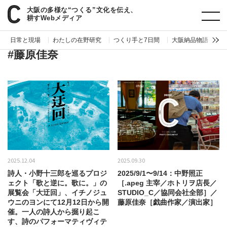
大阪の多様な“つくる”文化を伝え、
paperC
タグ
藤原佳奈
耕すWebメディア
日常と現場
わたしの在野研究
つくり手と7日間
大阪納品物語
編
#藤原佳奈
2025.12.04
2025.09.30
詩人・小野十三郎を巡るプロジ
2025/9/1〜9/14：中野照正
ェクト「歌と逆に。歌に。」の
［.apeg 主宰／ホトリヲ店長／
展覧会「大迂回」、イチノジュ
STUDIO_C／協同会社全部］／
ウニのヨンにて12月12日から開
藤原佳奈［戯曲作家／演出家］
催。一人の詩人から掘り起こ
す、詩のパフォーマティヴィテ