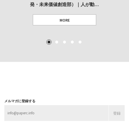
発・未来価値創造部）｜人が動…
作家」となることができたのか…
展
MORE
TEXT: 大島賛都 [アーツサポート関西 チーフプロデューサー／学芸員]
TEXT: ダニエル・アビー [美術史・写真研究者]
TEXT: 大島賛都 [アーツサポート関西 チーフプロデューサー／学芸員]
TEXT: 大島賛都 [アーツサポート関西 チーフプロデューサー／学芸員]
1
2
3
4
5
MORE
MORE
MORE
MORE
メルマガに登録する