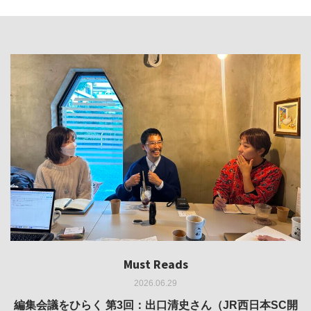
Must Reads
Must Reads
Must Reads
Must Reads
Must Reads
2026.06.29
2026.05.14
2026.02.25
2025.10.01
2026.03.11
REVIEW｜果たして美術家・梅津庸一は、「大阪のゆかり
REVIEW｜生の存在証明としての線——「ライフライン」
編集会議をひらく 第3回：出口清史さん（JR西日本SC開
REVIEW｜菊池聡太朗 個展「余りの風景」
REPORT｜博覧会の残像