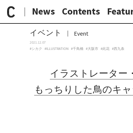
News
Contents
Featu
paperC
今週のイベント
イラストレーター・mugnyの個展「とりもち記念館」、シカクにて。もっちりした鳥のキャラクター「とりもち」のイラストなどを詰め込んだ展示。
日常と現場
わたしの在野研究
つくり手と7日間
大阪納品物語
イベント
Event
2021.12.07
#シカク
#ILLUSTRATION
#千鳥橋
#大阪市
#此花
#西九条
イラストレーター・
もっちりした鳥のキャ