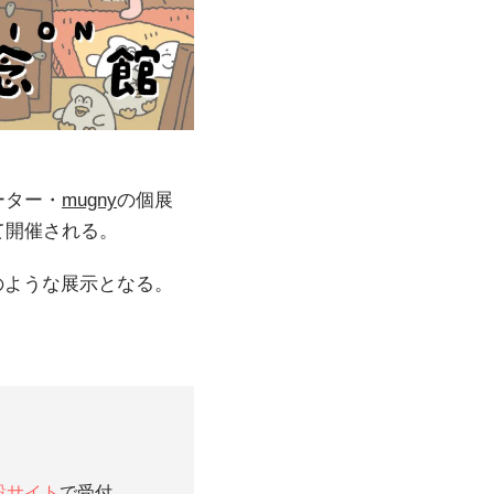
ーター・
mugny
の個展
て開催される。
のような展示となる。
設サイト
で受付。