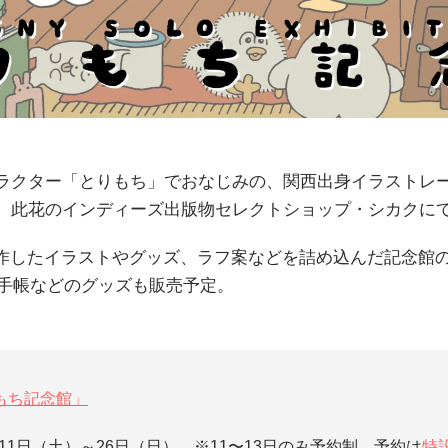
ラクター「とりもち」でおなじみの、関西出身イラストレ
、此花のインディーズ出版物セレクトショップ・シカクに
に制作したイラストやグッズ、ラフ案などを詰め込んだ記念館
や手帳などのグッズも販売予定。
りもち記念館」
2月11日（土）～26日（日） ※11〜13日のみ予約制。予約は
特