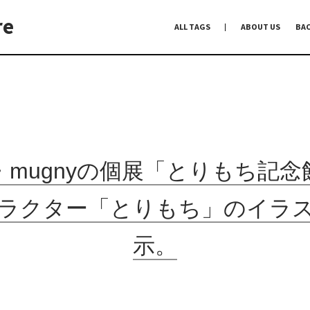
re
ALL TAGS
ABOUT US
BA
編集前記
Co-Dialogue
手前味噌
mugnyの個展「とりもち記
ラクター「とりもち」のイラ
示。