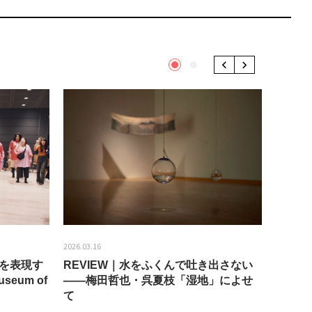
1
2
Previous
Next
2026.03.16
2026.01.2
分を表現す
REVIEW｜水をふくんで吐き出さない
うちき
seum of
——梅田哲也・呉夏枝「湿地」によせ
回：bla
て