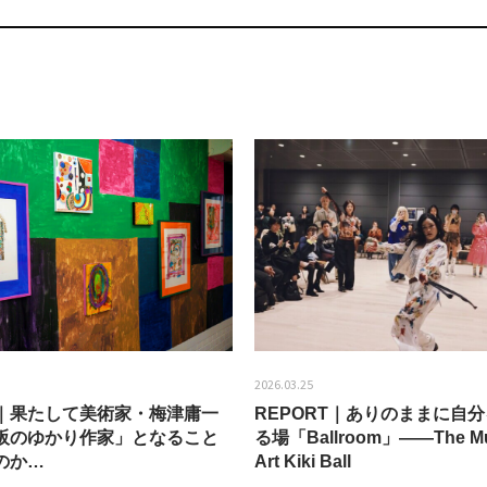
2026.03.25
EW｜果たして美術家・梅津庸一
REPORT｜ありのままに自
阪のゆかり作家」となること
る場「Ballroom」——The Mu
のか…
Art Kiki Ball