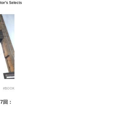
tor’s Selects
#BOOK
第7回：