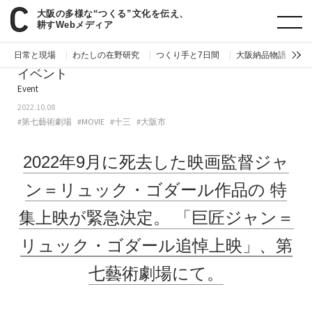
大阪の多様な“つくる”文化を伝え、
paperC
今週のイベント
2022年9月に死去した映画監督ジャン＝リュック・ゴダール作品の特集上映が緊急決定。「巨匠ジャン＝リュック・ゴダール追悼上映」、第七藝術劇場にて。
耕すWebメディア
日常と現場
わたしの在野研究
つくり手と7日間
大阪納品物語
編
イベント
Event
2022.10.08
#第七藝術劇場
#MOVIE
#十三
#大阪市
2022年9月に死去した映画監督ジャ
ン＝リュック・ゴダール作品の
特
集上映が緊急決定。
「巨匠ジャン＝
リュック・ゴダール追悼上映」、第
七藝術劇場にて。