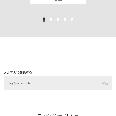
TEXT: 大島賛都 [アーツサポート関西 チーフプロデューサー／学芸員]
TEXT: ダニエル・アビー [美術史・写真研究者]
TEXT: 大島賛都 [アーツサポート関西 チーフプロデューサー／学芸員]
TEXT: 大島賛都 [アーツサポート関西 チーフプロデューサー／学芸員]
1
2
3
4
5
MORE
MORE
MORE
MORE
メルマガに登録する
プライバシーポリシー