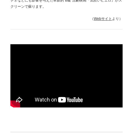
デオなどにも影響を与えた革新的”B級”活劇映画『気狂いピエロ』がス
クリーンで蘇ります。
（
Webサイト
より）