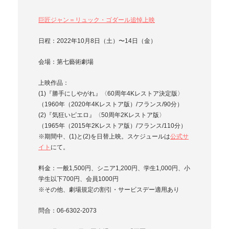
巨匠ジャン＝リュック・ゴダール追悼上映
日程：2022年10月8日（土）〜14日（金）
会場：第七藝術劇場
上映作品：
(1)『勝手にしやがれ』〈60周年4Kレストア決定版〉
（1960年（2020年4Kレストア版）/フランス/90分）
(2)『気狂いピエロ』〈50周年2Kレストア版〉
（1965年（2015年2Kレストア版）/フランス/110分）
※期間中、(1)と(2)を日替上映。スケジュールは
公式サ
イト
にて。
料金：一般1,500円、シニア1,200円、学生1,000円、小
学生以下700円、会員1000円
※その他、劇場規定の割引・サービスデー適用あり
問合：06-6302-2073