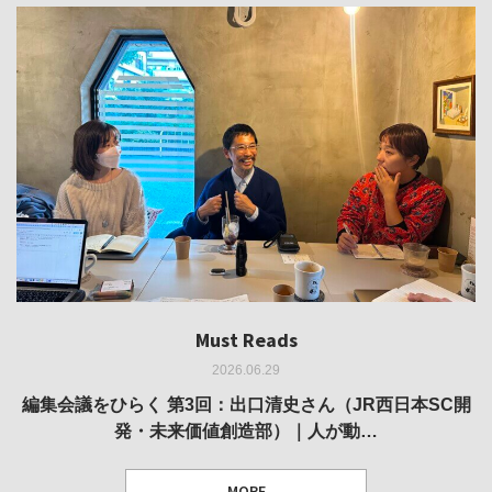
Must Reads
Must Reads
Must Reads
Must Reads
Must Reads
2026.06.29
2026.05.14
2026.02.25
2025.10.01
2026.03.11
REVIEW｜果たして美術家・梅津庸一は、「大阪のゆかり
REVIEW｜生の存在証明としての線——「ライフライン」
編集会議をひらく 第3回：出口清史さん（JR西日本SC開
REVIEW｜菊池聡太朗 個展「余りの風景」
REPORT｜博覧会の残像
発・未来価値創造部）｜人が動…
作家」となることができたのか…
展
MORE