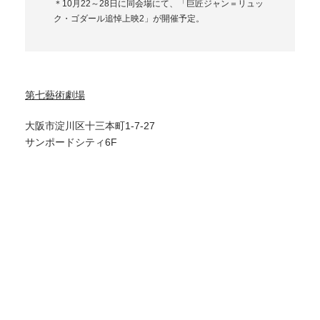
＊10月22～28日に同会場にて、「巨匠ジャン＝リュッ
ク・ゴダール追悼上映2」が開催予定。
第七藝術劇場
大阪市淀川区十三本町1-7-27
サンポードシティ6F