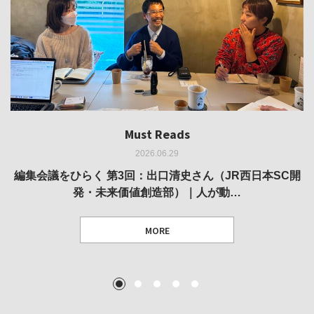
Must Reads
Must Reads
Must Reads
Must Reads
Must Reads
2026.06.29
2026.05.14
2026.02.25
2025.10.01
2026.03.11
REVIEW｜果たして美術家・梅津庸一は、「大阪のゆかり
REVIEW｜生の存在証明としての線——「ライフライン」
編集会議をひらく 第3回：出口清史さん（JR西日本SC開
REVIEW｜菊池聡太朗 個展「余りの風景」
REPORT｜博覧会の残像
発・未来価値創造部）｜人が動…
作家」となることができたのか…
展
MORE
TEXT: 大島賛都 [アーツサポート関西 チーフプロデューサー／学芸員]
TEXT: ダニエル・アビー [美術史・写真研究者]
TEXT: 大島賛都 [アーツサポート関西 チーフプロデューサー／学芸員]
TEXT: 大島賛都 [アーツサポート関西 チーフプロデューサー／学芸員]
1
2
3
4
5
MORE
MORE
MORE
MORE