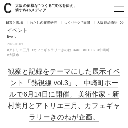
大阪の多様な“つくる”文化を伝え、
paperC
今週のイベント
観察と記録をテーマにした展示イベント「熱視線 vol.3」、中崎町ホールで6月14日に開催。美術作家・新村葉月とアトリエ三月、カフェギャラリーきのねが企画。
耕すWebメディア
日常と現場
わたしの在野研究
つくり手と7日間
大阪納品物語
編
イベント
Event
2025.06.09
#アトリエ三月
#カフェギャラリーきのね
#ART
#OTHER
#中崎町
#大阪市
観察と記録をテーマにした展示イベ
ント「熱視線 vol.3」、
中崎町ホー
ルで6月14日に開催。
美術作家・新
村葉月とアトリエ三月、カフェギャ
ラリーきのねが企画。