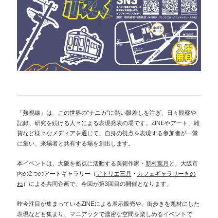
「熱視線」は、この世界の“ナニカ”に熱い眼差しを注ぎ、日々観察や
記録、研究を続ける人々による表現発表の場です。ZINEやアート、雑
貨など様々なメディアを通じて、自身の視点を表現する参加者が一堂
に集い、来場者と共有する場を創出します。
本イベントは、大阪を拠点に活動する美術作家・
新村葉月
と、大阪市
内の2つのアートギャラリー（
アトリエ三月
・
カフェギャラリーきの
ね
）による共同企画で、今回が第3回目の開催となります。
昨今注目が集まっているZINEによる展示販売や、街歩きを題材にした
表現なども集まり、マニアックで濃密な空間を楽しめるイベントで