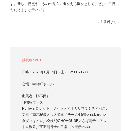
す。新しい視点や、ものの見方に出会える機会として、ぜひご注目い
ただけますと幸いです。
（主催者より）
熱視線 vol.3
日時：2025年6月14日（土）12:00〜17:00
会場：中崎町ホール
出展者（順不同）：
［招待ブース］
RJ Toys/ロケット・ジャック／オガサワラミチ／パスカ
文庫／南村杞憂／八太栄里／チーム4.5畳／nekoism／
タダユキヒロ／松枝熙/CHOHOUSE／さば電子／アス
トロ温泉／宇宙飛行士の日常（※展示のみ）