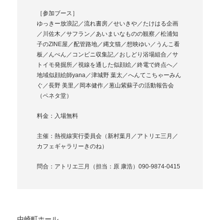
［参加ブース］
ゆっきー放浪記／流れ書房／せいきや／たけはる企画
／川佐木／サフラン／あいまいなものの観察／松浦知
子のZINE屋／配管路地／縄文猫／想映ゆい／うんこ看
板／んぺん／コンビニ収集記／おしどり浴場組合／サ
トイモ発掘所／視線を通した似顔絵／終電で終点へ／
地域似顔絵師yana／津城野 葉太／へんてこちゃーみん
ぐ／長野 美里／岡本健作／葱山紫蘇子の活動報告会
（ペネタ堂）
料金：入場無料
主催：熱視線実行委員会（新村葉月／アトリエ三月／
カフェギャラリーきのね）
問合：アトリエ三月（担当：原 康浩）090-9874-0415
中崎町ホール