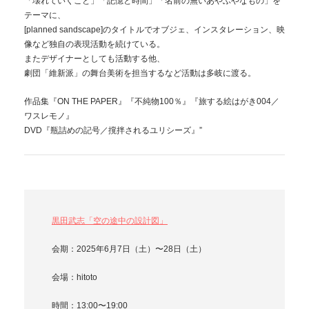
「壊れていくこと」「記憶と時間」「名前の無いあやふやなもの」を
テーマに、
[planned sandscape]のタイトルでオブジェ、インスタレーション、映
像など独自の表現活動を続けている。
またデザイナーとしても活動する他、
劇団「維新派」の舞台美術を担当するなど活動は多岐に渡る。
作品集『ON THE PAPER』『不純物100％』『旅する絵はがき004／
ワスレモノ』
DVD『瓶詰めの記号／撹拌されるユリシーズ』”
黒田武志「空の途中の設計図」
会期：2025年6月7日（土）〜28日（土）
会場：hitoto
時間：13:00〜19:00