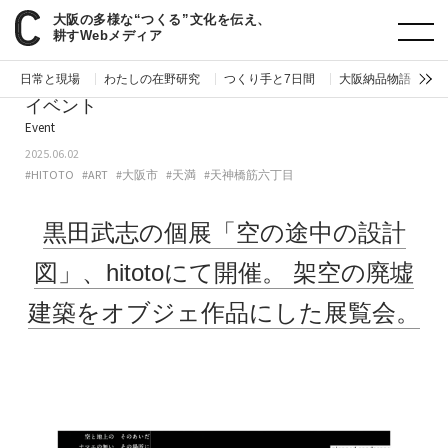
大阪の多様な“つくる”文化を伝え、
paperC
今週のイベント
黒田武志の個展「空の途中の設計図」、hitotoにて開催。架空の廃墟建築をオブジェ作品にした展覧会。
耕すWebメディア
日常と現場
わたしの在野研究
つくり手と7日間
大阪納品物語
編
イベント
Event
2025.06.02
#HITOTO
#ART
#大阪市
#天満
#天神橋筋六丁目
黒田武志の個展「空の途中の設計
図」、hitotoにて開催。
架空の廃墟
建築をオブジェ作品にした展覧会。