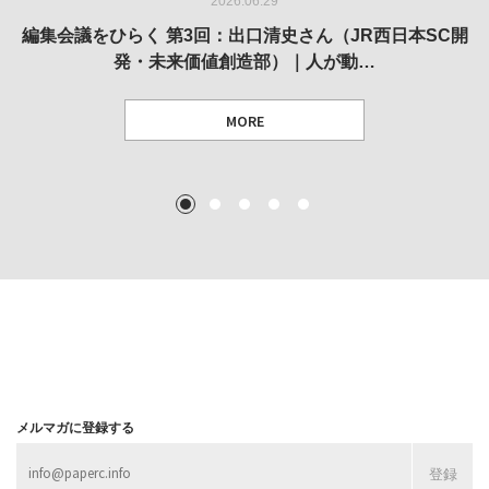
2026.06.29
2026.05.14
2026.02.25
2025.10.01
2026.03.11
REVIEW｜果たして美術家・梅津庸一は、「大阪のゆかり
REVIEW｜生の存在証明としての線——「ライフライン」
編集会議をひらく 第3回：出口清史さん（JR西日本SC開
REVIEW｜菊池聡太朗 個展「余りの風景」
REPORT｜博覧会の残像
発・未来価値創造部）｜人が動…
作家」となることができたのか…
展
MORE
TEXT: 大島賛都 [アーツサポート関西 チーフプロデューサー／学芸員]
TEXT: ダニエル・アビー [美術史・写真研究者]
TEXT: 大島賛都 [アーツサポート関西 チーフプロデューサー／学芸員]
TEXT: 大島賛都 [アーツサポート関西 チーフプロデューサー／学芸員]
1
2
3
4
5
MORE
MORE
MORE
MORE
メルマガに登録する