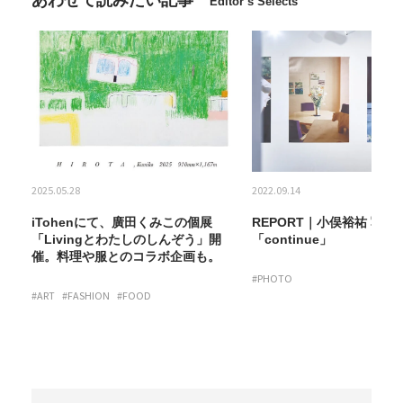
あわせて読みたい記事
Editor’s Selects
2025.05.28
2022.09.14
iTohenにて、廣田くみこの個展
REPORT｜小俣裕祐 写真
「Livingとわたしのしんぞう」開
「continue」
催。料理や服とのコラボ企画も。
#PHOTO
#ART
#FASHION
#FOOD