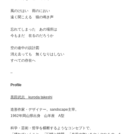
風のけはい 雨のにおい
遠く聞こえる 猫の鳴き声
忘れてしまった あの場所は
今もまだ 在るのだろうか
空の途中の設計図
消え去っても 無くなりはしない
すべての存在へ
–
Profile
黒田武志 kuroda takeshi
造形作家・デザイナー。sandscape主宰。
1962年岡山県出身 山羊座 A型
科学・芸術・哲学を横断するようなコンセプトで、