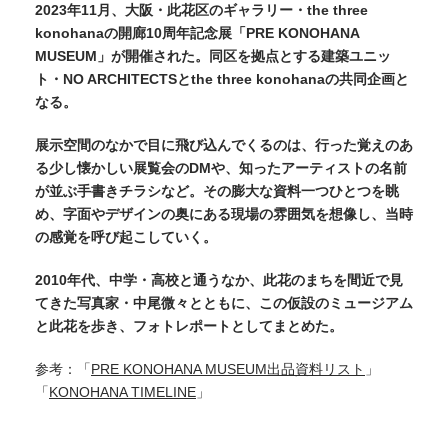
2023年11月、大阪・此花区のギャラリー・the three
konohanaの開廊10周年記念展「PRE KONOHANA
MUSEUM」が開催された。同区を拠点とする建築ユニッ
ト・NO ARCHITECTSとthe three konohanaの共同企画と
なる。
展示空間のなかで目に飛び込んでくるのは、行った覚えのあ
る少し懐かしい展覧会のDMや、知ったアーティストの名前
が並ぶ手書きチラシなど。その膨大な資料一つひとつを眺
め、字面やデザインの奥にある現場の雰囲気を想像し、当時
の感覚を呼び起こしていく。
2010年代、中学・高校と通うなか、此花のまちを間近で見
てきた写真家・中尾微々とともに、この仮設のミュージアム
と此花を歩き、フォトレポートとしてまとめた。
参考：「
PRE KONOHANA MUSEUM出品資料リスト
」
「
KONOHANA TIMELINE
」