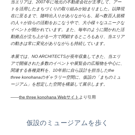
当エリアは、2007年に地元の不動産会社が主導して、アー
トを活用したまちづくりの取り組みが始まりました。以降現
在に至るまで、随時出入りがありながらも、延べ数百人規模
の人々が自らの活動をおこなう中で、大小様々なユニークな
イベントが開かれています。また、毎年のように開かれた活
動拠点が立ち上がる一方で閉鎖するところもあり、当エリア
の動きは常に変化がありながらも持続しています。
本展では、NO ARCHITECTSが長年収集してきた、当エリ
アで開催された多数のイベントや展覧会の広報物を中心に、
関連する各種資料を、10年前に自ら設計を担当したthe
three konohanaのギャラリー空間に、仮設の「まちのミュ
ージアム」を想定した空間を構築して展示します。
——
the three konohana Webサイト
より引用
仮設のミュージアムを歩く