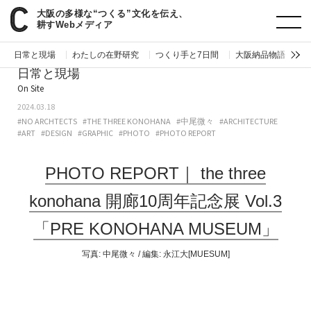
大阪の多様な“つくる”文化を伝え、
paperC
日常と現場
PHOTO REPORT｜the three konohana 開廊10周年記念展 Vol.3「PRE KONOHANA MUSEUM」
耕すWebメディア
日常と現場
わたしの在野研究
つくり手と7日間
大阪納品物語
編
日常と現場
On Site
2024.03.18
#NO ARCHTECTS
#THE THREE KONOHANA
#中尾微々
#ARCHITECTURE
#ART
#DESIGN
#GRAPHIC
#PHOTO
#PHOTO REPORT
PHOTO REPORT｜
the three
konohana 開廊10周年記念展 Vol.3
「PRE KONOHANA MUSEUM」
写真:
中尾微々
/ 編集:
永江大[MUESUM]