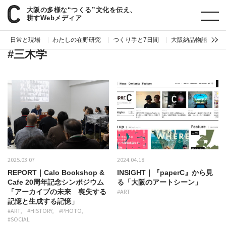
大阪の多様な“つくる”文化を伝え、
paperC
タグ
三木学
耕すWebメディア
日常と現場
わたしの在野研究
つくり手と7日間
大阪納品物語
編
#三木学
2025.03.07
2024.04.18
REPORT｜Calo Bookshop &
INSIGHT｜『paperC』から見
Cafe 20周年記念シンポジウム
る「大阪のアートシーン」
「アーカイブの未来 喪失する
#ART
記憶と生成する記憶」
#ART
#HISTORY
#PHOTO
#SOCIAL