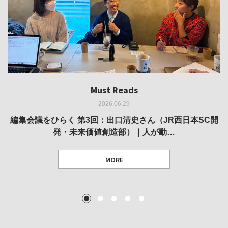
Must Reads
Must Reads
Must Reads
Must Reads
Must Reads
2026.06.29
2026.05.14
2026.02.25
2025.10.01
2026.03.11
REVIEW｜果たして美術家・梅津庸一は、「大阪のゆかり
REVIEW｜生の存在証明としての線——「ライフライン」
編集会議をひらく 第3回：出口清史さん（JR西日本SC開
REVIEW｜菊池聡太朗 個展「余りの風景」
REPORT｜博覧会の残像
発・未来価値創造部）｜人が動…
作家」となることができたのか…
展
MORE
TEXT: 大島賛都 [アーツサポート関西 チーフプロデューサー／学芸員]
TEXT: ダニエル・アビー [美術史・写真研究者]
TEXT: 大島賛都 [アーツサポート関西 チーフプロデューサー／学芸員]
TEXT: 大島賛都 [アーツサポート関西 チーフプロデューサー／学芸員]
1
2
3
4
5
MORE
MORE
MORE
MORE