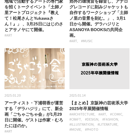
地域で活動するアートの専門家
郊外の環境音を録音し、アナロ
を招くトークイベント「土師ノ
グレコードに刻みジャケットも
里アートプロジェクト『教え
自作するワークショップ「土師
て！松尾さんとYukawaさ
ノ里の音景を刻む。」 、3月1
ん！』」 、3月25日にはじのさ
日から開催。デラハジリと
とアサノヤにて開催。
ASANOYA BOOKSの共同企
#ART
画。
#ART
#MUSIC
2025.01.20
2025.01.14
アーティスト・下浦萌香が運営
【まとめ】京阪神の芸術系大学
する「デラハジリ」にて、新企
2025年卒展開催情報
画「ごちゃごちゃ会」が1月29
#ARCHITECTURE
#ART
#COMIC
#CRAFT
#DESIGN
#FASHION
日に開催。ゲストは作家・むろ
#ILLUSTRATION
#LITERATURE
たにほのか。
#MOVIE
#PHOTO
#ART