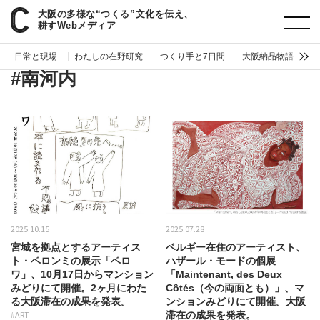
大阪の多様な“つくる”文化を伝え、
paperC
地域
南河内
耕すWebメディア
日常と現場
わたしの在野研究
つくり手と7日間
大阪納品物語
編
#南河内
2025.10.15
2025.07.28
宮城を拠点とするアーティス
ベルギー在住のアーティスト、
ト・ペロンミの展示「ペロ
ハザール・モードの個展
ワ」、10月17日からマンション
「Maintenant, des Deux
みどりにて開催。2ヶ月にわた
Côtés（今の両面とも）」、マ
る大阪滞在の成果を発表。
ンションみどりにて開催。大阪
#ART
滞在の成果を発表。