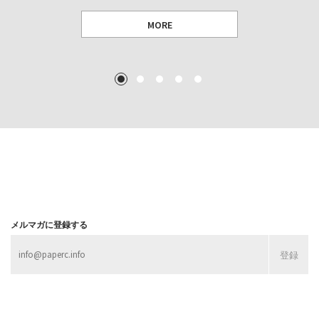
MORE
TEXT: 大島賛都 [アーツサポート関西 チーフプロデューサー／学芸員]
TEXT: ダニエル・アビー [美術史・写真研究者]
TEXT: 大島賛都 [アーツサポート関西 チーフプロデューサー／学芸員]
TEXT: 大島賛都 [アーツサポート関西 チーフプロデューサー／学芸員]
1
2
3
4
5
MORE
MORE
MORE
MORE
メルマガに登録する