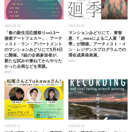
2025.04.28
2025.03.13
「春の新生活応援祭りvol.3〜
マンションみどりにて、東智
後衛アートフェス〜」、アーテ
恵、T＿moeによる二人展「廻
ィスト・ラン・アパートメント
季」が開催。アーティスト・イ
のマンションみどりにて5月4日
ン・レジデンスプログラムでの
に開催。7組の企画参加者が、
滞在成果発表展。
新たな試みや兼ねてからやりた
#ART
かった企画などを実践。
#ART
2025.03.11
2025.02.19