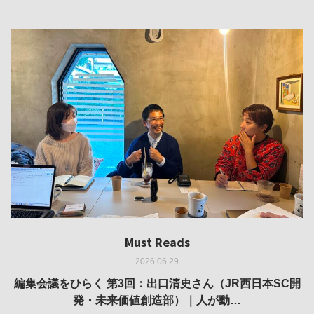
Must Reads
Must Reads
Must Reads
Must Reads
Must Reads
2026.06.29
2026.05.14
2026.02.25
2025.10.01
2026.03.11
REVIEW｜果たして美術家・梅津庸一は、「大阪のゆかり
REVIEW｜生の存在証明としての線——「ライフライン」
編集会議をひらく 第3回：出口清史さん（JR西日本SC開
REVIEW｜菊池聡太朗 個展「余りの風景」
REPORT｜博覧会の残像
発・未来価値創造部）｜人が動…
作家」となることができたのか…
展