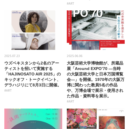
#ART
2025.07.23
2025.06.06
ウズベキスタンから2名のアー
大阪芸術大学博物館が、所蔵品
ティストを招いて実施する
展「Around EXPO’70 ―当時
「HAJINOSATO AIR 2025」の
の大阪芸術大学と日本万国博覧
キックオフ・トークイベント、
会―」を開催。1970年の大阪万
デラハジリにて8月3日に開催。
博に関わった教員5名の作品
#ART
や、万博会場で展示・使用され
た作品・資料等を展示。
#ART