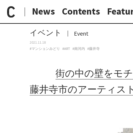
News
Contents
Featu
paperC
今週のイベント
街の中の壁をモチーフに制作する作家・櫻井正樹の個展「抄本」、藤井寺市のアーティストランアパートメント「マンションみどり」にて開催。
日常と現場
わたしの在野研究
つくり手と7日間
大阪納品物語
イベント
Event
2021.11.18
#マンションみどり
#ART
#南河内
#藤井寺
街の中の壁をモチ
藤井寺市のアーティス