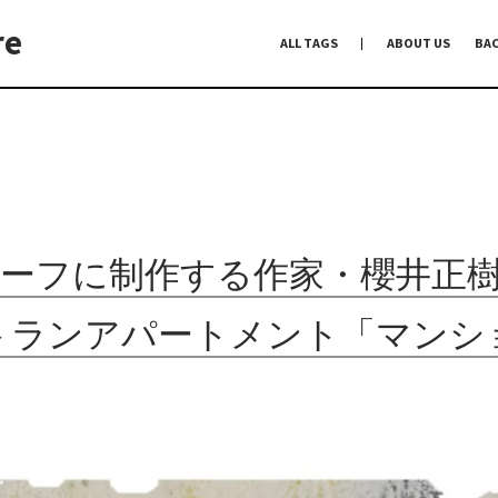
re
ALL TAGS
ABOUT US
BA
編集前記
Co-Dialogue
手前味噌
ーフに制作する作家・櫻井正
トランアパートメント「マンシ