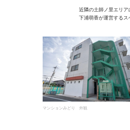
近隣の土師ノ里エリアには
下浦萌香が運営するス
マンションみどり 外観