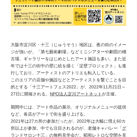
大阪市淀川区・十三（じゅうそう）地区は、夜の街のイメー
ジが強いが、「第七藝術劇場」などミニシアターや劇団の稽
古場、ギャラリーをはじめとしたアート施設も多い。また近
年では十三の街中の壁に絵を描く「淀壁プロジェクト」も進
行しており、アーティストのアトリエも転入している。
このエリアの店舗や施設などとアーティストを繋ぐことを目
的とする「十三アートフェス2022」が、2022年11月21日～
27日に開催される。
NPO法人淀川アートネット
が主催。
期間中には、アート作品の展示、オリジナルメニューの提供
など、各店がアートで街を盛り上げる。
2021年は27カ所の参加だったが、2022年は大幅に増え60カ
所以上が参加。中でも注目されるのが、老舗キャバレー「
グ
ランドサロン十三
」の無料見学会だ。昭和レトロな空間を見