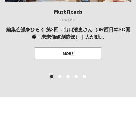
Must Reads
Must Reads
Must Reads
Must Reads
Must Reads
2026.06.29
2026.05.14
2026.02.25
2025.10.01
2026.03.11
REVIEW｜果たして美術家・梅津庸一は、「大阪のゆかり
REVIEW｜生の存在証明としての線——「ライフライン」
編集会議をひらく 第3回：出口清史さん（JR西日本SC開
REVIEW｜菊池聡太朗 個展「余りの風景」
REPORT｜博覧会の残像
発・未来価値創造部）｜人が動…
作家」となることができたのか…
展
MORE
TEXT: 大島賛都 [アーツサポート関西 チーフプロデューサー／学芸員]
TEXT: ダニエル・アビー [美術史・写真研究者]
TEXT: 大島賛都 [アーツサポート関西 チーフプロデューサー／学芸員]
TEXT: 大島賛都 [アーツサポート関西 チーフプロデューサー／学芸員]
1
2
3
4
5
MORE
MORE
MORE
MORE