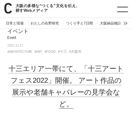
大阪の多様な“つくる”文化を伝え、
paperC
今週のイベント
十三エリア一帯にて、「十三アートフェス2022」開催。アート作品の展示や老舗キャバレーの見学会など。
耕すWebメディア
日常と現場
わたしの在野研究
つくり手と7日間
大阪納品物語
編
イベント
Event
2022.11.17
#ARCHITECTURE
#ART
#FOOD
#十三
#大阪市
十三エリア一帯にて、「十三アート
フェス2022」開催。
アート作品の
展示や老舗キャバレーの見学会な
ど。