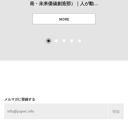
発・未来価値創造部）｜人が動…
作家」となることができたのか…
展
MORE
TEXT: 大島賛都 [アーツサポート関西 チーフプロデューサー／学芸員]
TEXT: ダニエル・アビー [美術史・写真研究者]
TEXT: 大島賛都 [アーツサポート関西 チーフプロデューサー／学芸員]
TEXT: 大島賛都 [アーツサポート関西 チーフプロデューサー／学芸員]
1
2
3
4
5
MORE
MORE
MORE
MORE
メルマガに登録する