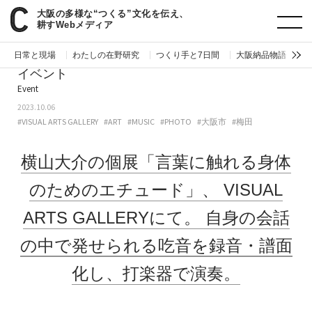
大阪の多様な“つくる”文化を伝え、
paperC
今週のイベント
横山大介の個展「言葉に触れる身体のためのエチュード」、VISUAL ARTS GALLERYにて。自身の会話の中で発せられる吃音を録音・譜面化し、それを打楽器で演奏することを試みる。
耕すWebメディア
日常と現場
わたしの在野研究
つくり手と7日間
大阪納品物語
編
イベント
Event
2023.10.06
#VISUAL ARTS GALLERY
#ART
#MUSIC
#PHOTO
#大阪市
#梅田
横山大介の個展「言葉に触れる身体
のためのエチュード」、
VISUAL
ARTS GALLERYにて。
自身の会話
の中で発せられる吃音を録音・譜面
化し、打楽器で演奏。