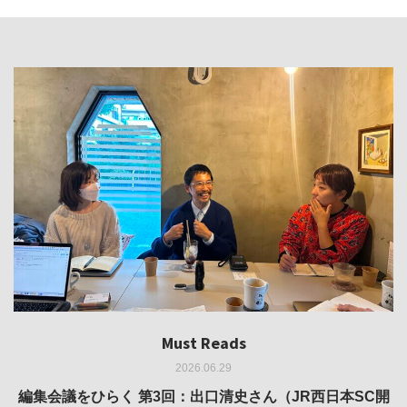
Must Reads
Must Reads
Must Reads
Must Reads
Must Reads
2026.06.29
2026.05.14
2026.02.25
2025.10.01
2026.03.11
REVIEW｜果たして美術家・梅津庸一は、「大阪のゆかり
REVIEW｜生の存在証明としての線——「ライフライン」
編集会議をひらく 第3回：出口清史さん（JR西日本SC開
REVIEW｜菊池聡太朗 個展「余りの風景」
REPORT｜博覧会の残像