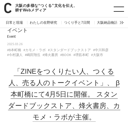
大阪の多様な“つくる”文化を伝え、
paperC
今週のイベント
「ZINEをつくりたい人、つくる人、売る人のトークイベント」、β本町橋にて4月5日に開催。スタンダードブックストア、烽火書房、カモメ・ラボが主催。
耕すWebメディア
日常と現場
わたしの在野研究
つくり手と7日間
大阪納品物語
編
イベント
Event
2025.03.26
#Β本町橋
#カモメ・ラボ
#スタンダードブックストア
#中川和彦
#今村謙人
#嶋田翔伍
#烽火書房
#BOOK
#堺筋本町
#大阪市
「ZINEをつくりたい人、つくる
人、売る人のトークイベント」、
β
本町橋にて4月5日に開催。
スタン
ダードブックストア、烽火書房、カ
モメ・ラボが主催。