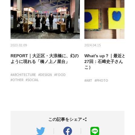
2023.02.09
2024.04.15
 第
REPORT｜大正区・大浪橋に、幻の
What’s up？｜最近どう
ひ
ように現れる「橋ノ上ノ屋台」
27回：石﨑史子さん（ア
こ）
#ARCHITECTURE
#DESIGN
#FOOD
#OTHER
#SOCIAL
#ART
#PHOTO
この記事をシェア