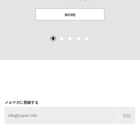
MORE
TEXT: 大島賛都 [アーツサポート関西 チーフプロデューサー／学芸員]
TEXT: ダニエル・アビー [美術史・写真研究者]
TEXT: 大島賛都 [アーツサポート関西 チーフプロデューサー／学芸員]
TEXT: 大島賛都 [アーツサポート関西 チーフプロデューサー／学芸員]
1
2
3
4
5
MORE
MORE
MORE
MORE
メルマガに登録する