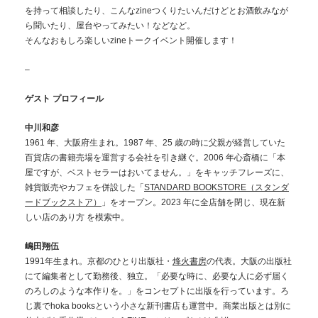
を持って相談したり、こんなzineつくりたいんだけどとお酒飲みなが
ら聞いたり、屋台やってみたい！などなど。
そんなおもしろ楽しいzineトークイベント開催します！
–
ゲスト プロフィール
中川和彦
1961 年、大阪府生まれ。1987 年、25 歳の時に父親が経営していた
百貨店の書籍売場を運営する会社を引き継ぐ。2006 年心斎橋に「本
屋ですが、ベストセラーはおいてません。」をキャッチフレーズに、
雑貨販売やカフェを併設した「
STANDARD BOOKSTORE（スタンダ
ードブックストア）
」をオープン。2023 年に全店舗を閉じ、現在新
しい店のあり方 を模索中。
嶋田翔伍
1991年生まれ。京都のひとり出版社・
烽火書房
の代表。大阪の出版社
にて編集者として勤務後、独立。「必要な時に、必要な人に必ず届く
のろしのような本作りを。」をコンセプトに出版を行っています。ろ
じ裏でhoka booksという小さな新刊書店も運営中。商業出版とは別に