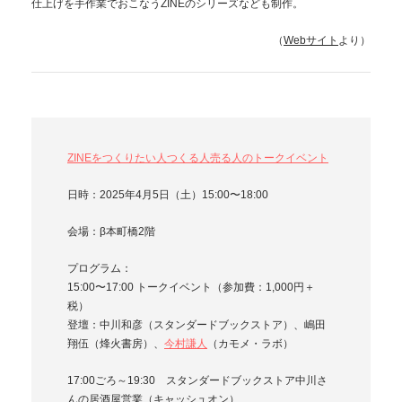
仕上げを手作業でおこなうZINEのシリーズなども制作。
（
Webサイト
より）
ZINEをつくりたい人つくる人売る人のトークイベント
日時：2025年4月5日（土）15:00〜18:00
会場：β本町橋2階
プログラム：
15:00〜17:00 トークイベント（参加費：1,000円＋
税）
登壇：中川和彦（スタンダードブックストア）、嶋田
翔伍（烽火書房）、
今村謙人
（カモメ・ラボ）
17:00ごろ～19:30 スタンダードブックストア中川さ
んの居酒屋営業（キャッシュオン）