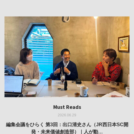
Must Reads
Must Reads
Must Reads
Must Reads
Must Reads
2026.06.29
2026.05.14
2026.02.25
2025.10.01
2026.03.11
REVIEW｜果たして美術家・梅津庸一は、「大阪のゆかり
REVIEW｜生の存在証明としての線——「ライフライン」
編集会議をひらく 第3回：出口清史さん（JR西日本SC開
REVIEW｜菊池聡太朗 個展「余りの風景」
REPORT｜博覧会の残像
発・未来価値創造部）｜人が動…
作家」となることができたのか…
展