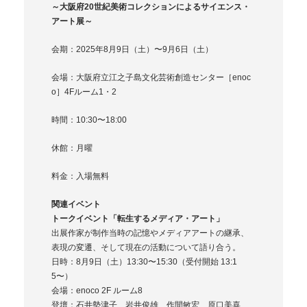
～大阪府20世紀美術コレクションによるサイエンス・
アート展～
会期：2025年8月9日（土）〜9月6日（土）
会場：大阪府立江之子島文化芸術創造センター［enoc
o］4Fルーム1・2
時間：10:30〜18:00
休館：月曜
料金：入場無料
関連イベント
トークイベント「転生するメディア・アート」
出展作家が制作当時の記憶やメディアアートの継承、
表現の変遷、そして現在の活動について語り合う。
日時：8月9日（土）13:30〜15:30（受付開始 13:1
5〜）
会場：enoco 2F ルーム8
登壇：石井勢津子、岩井俊雄、作間敏宏、原口美喜