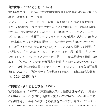
岩井俊雄（いわい としお 1962-）
愛知県生まれ。1987年、筑波⼤学⼤学院修⼠課程芸術研究科デザイン
専攻〈総合造形〉コース修了。
メディアアーティストとして、映像・音を融合した作品を多数制作。
またTV番組のキャラクターやゲームソフトの制作など、活動は多岐に
わたる。《映像装置としてのピアノ》(1995)や《マシュマロスコー
プ》(2002)など、先駆的でインタラクティブな作品を発表。2006年よ
り絵本作家としても活動を開始し、2008年刊行の『100かいだてのい
え』は子どもたちに大人気となるなど、ジャンルを横断して活躍。主
な展覧会に「どっちがどっち？ いわいとしお×—岩井俊雄―『100か
いだてのいえ』とメディアアートの世界―」（茨城県近代美術館、20
22）、「いわいとしお×東京都写真美術館 光と動きの100かいだての
いえ ―19世紀の映像装置とメディアアートをつなぐ」（東京都写真美
術館、2024）、「坂本龍一｜音を視る 時を聴く」（東京都現代美術
館、2024–2025）など。
作間敏宏（さくま としひろ 1957-）
宮城県生まれ。1982年、東京藝術大学大学院修士課程修了。《治癒》
(1996-)《colony》(2001-)《接着／交換》(2003-)の3つのシリーズで
作品展開をし、生命の結びつきや代謝をテーマに、電球・ビニールハ