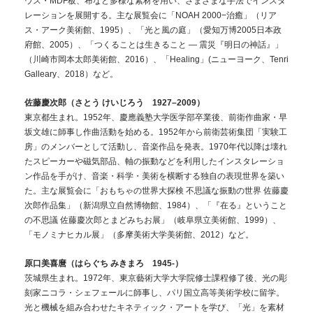
ウス・MDF板、布など多様な素材を用い、さまざまな手法でインスタ
レーションを展開する。主な展覧会に「NOAH 2000−治癒」（リア
ス・アーク美術館、1995）、「光と風の庭」（愛知万博2005日本政
府館、2005）、「つくることは生きること ― 震災『明日の神話』」
（川崎市岡本太郎美術館、2016）、「Healing」(ニューヨーク、Tenri
Galleary、2018）など。
佐藤慶次郎（さとう けいじろう 1927–2009）
東京都生まれ。1952年、慶應義塾大学医学部卒業後、前衛作曲家・早
坂文雄に師事し作曲活動を始める。1952年から前衛芸術集団「実験工
房」のメンバーとして活動し、音楽作品を発表。1970年代以降は壊れ
たスピーカーや磁気部品、軸の振動などを利用したインスタレーショ
ン作品を手がけ、音楽・科学・美術を横断する独自の表現世界を築い
た。主な展覧会に「おもちゃの世界大探検 不思議な振動の世界 佐藤慶
次郎作品集」（新潟県立自然博物館、1984）、「『在る』ということ
の不思議 佐藤慶次郎とまどみちお展」（岐阜県立美術館、1999）、
「モノミナヒカル展」（多摩美術大学美術館、2012）など。
原口美喜麿（はらぐち みきまろ 1945-）
茨城県生まれ。1972年、東京藝術大学大学院修士課程修了後、光の彫
刻家ニコラ・シェフェールに師事し、パリ国立高等美術学校に留学。
光と機械を組み合わせたキネティック・アートを学び、「光」を素材