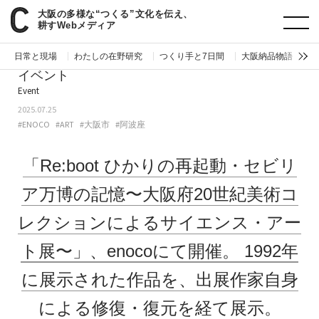
大阪の多様な“つくる”文化を伝え、
paperC
今週のイベント
「Re:boot ひかりの再起動・セビリア万博の記憶〜⼤阪府20世紀美術コレクションによるサイエンス・アート展〜」、enocoにて開催。1992年に展示された作品を、出展作家⾃⾝による修復・復元を経て展⽰。
耕すWebメディア
日常と現場
わたしの在野研究
つくり手と7日間
大阪納品物語
編
イベント
Event
2025.07.25
#ENOCO
#ART
#大阪市
#阿波座
「Re:boot ひかりの再起動・セビリ
ア万博の記憶〜⼤阪府20世紀美術コ
レクションによるサイエンス・アー
ト展〜」、enocoにて開催。
1992年
に展示された作品を、出展作家⾃⾝
による修復・復元を経て展⽰。