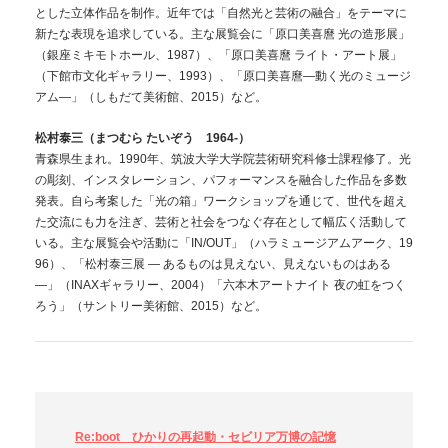
とした立体作品を制作。近年では「自然光と芸術の融合」をテーマに
新たな表現を追求している。主な展覧会に「原口美喜麿 光の造形展」
（銀座ミキモトホール、1987）、「原口美喜麿 ライト・アート展」
（下館市文化ギャラリー、1993）、「原口美喜麿―動く光のミュージ
アム―」（しもだて美術館、2015）など。
松村泰三（まつむら たいぞう 1964-）
青森県生まれ。1990年、筑波大学大学院芸術研究科修士課程修了。光
の彫刻、インスタレーション、パフォーマンスを融合した作品を多数
発表。自ら考案した「光の箱」ワークショップを通じて、世代を超え
た交流にも力を注ぎ、芸術と社会をつなぐ存在として幅広く活動して
いる。主な展覧会や活動に「IN/OUT」（ハラミュージアムアーク、19
96）、「松村泰三展 ― あるものは⾒えない、⾒えないものはある
―」（INAXギャラリー、2004）「六本⽊アートナイト 夜の虹をつく
ろう」（サントリー美術館、2015）など。
Re:boot ひかりの再起動・セビリア万博の記憶