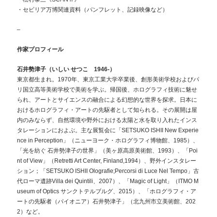
・セビリア万博関連資料（パンフレット、記録映像など）
–
作家プロフィール
石井勢津子（いしい せつこ 1946-）
東京都生まれ。1970年、東京工業大学卒業後、創形美術学校およびパ
リ国立高等美術学校で美術を学ぶ。帰国後、ホログラフィ技術に魅せ
られ、アートとサイエンスの融合による幻想的な世界を探求。日本に
おけるホログラフィ・アートの先駆者として知られる。その展開は屋
内のみならず、自然環境や野外における太陽と水を取り入れたインス
タレーションにおよぶ。主な展覧会に「SETSUKO ISHII New Experie
nce in Perception」（ニューヨーク・ホログラフィ博物館、1985）、
「光を紡ぐ 石井勢津子の世界」（美ヶ原高原美術館、1993）、「Poi
nt of View」（Retretti Art Center, Finland,1994）、野外インスタレー
ション；「SETSUKO ISHII Olografie;Percorsi di Luce Nel Tempo」古
代ローマ遺跡Villa dei Quintili、2007）、「Magic of Light」（ITMO M
useum of Optics サンクトテルブルグ、2015）、「ホログラフィ・ア
ートの先駆者（パイオニア）石井勢津子」（北九州市立美術館、202
2）など。