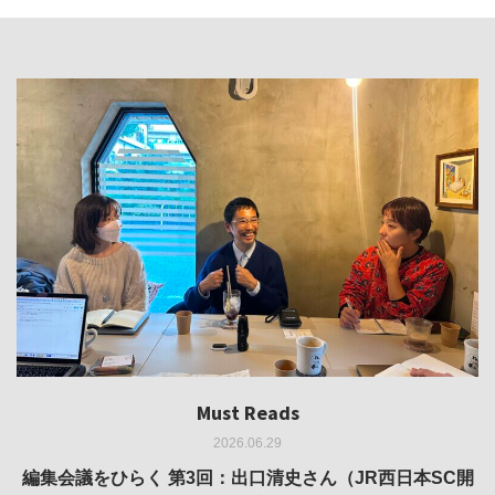
Must Reads
Must Reads
Must Reads
Must Reads
Must Reads
2026.06.29
2026.05.14
2026.02.25
2025.10.01
2026.03.11
REVIEW｜果たして美術家・梅津庸一は、「大阪のゆかり
REVIEW｜生の存在証明としての線——「ライフライン」
編集会議をひらく 第3回：出口清史さん（JR西日本SC開
REVIEW｜菊池聡太朗 個展「余りの風景」
REPORT｜博覧会の残像