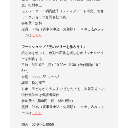
麿、松村泰三
モデレーター：明貫紘子（メディアアート研究、映像
ワークショップ合同会社代表）
参加費：無料
定員：30名（要事前申込・先着順） ※申し込みフォ
ームは
こちら
ワークショップ「光のツリーを作ろう！」
紙と光を使って、色彩の変化を楽しむオリジナルツリ
ーを制作する。
日時：8月10日（日）10:30〜12:30（受付開始 10:1
5〜）
会場：enoco 2F ルーム8
講師：松村泰三
対象：子どもから大人まで どなたでも（未就学児・小
学校低学年は保護者同伴）
参加費：1,500円（税・材料費込）
定員：24名（要事前申込・先着順） ※申し込みフォ
ームは
こちら
問合：06-6441-8050