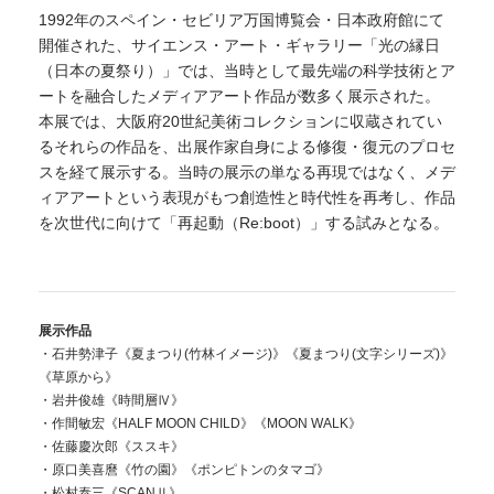
1992年のスペイン・セビリア万国博覧会・⽇本政府館にて
開催された、サイエンス・アート・ギャラリー「光の縁⽇
（⽇本の夏祭り）」では、当時として最先端の科学技術とア
ートを融合したメディアアート作品が数多く展⽰された。
本展では、⼤阪府20世紀美術コレクションに収蔵されてい
るそれらの作品を、出展作家⾃⾝による修復・復元のプロセ
スを経て展⽰する。当時の展示の単なる再現ではなく、メデ
ィアアートという表現がもつ創造性と時代性を再考し、作品
を次世代に向けて「再起動（Re:boot）」する試みとなる。
展示作品
・石井勢津子《夏まつり(竹林イメージ)》《夏まつり(文字シリーズ)》
《草原から》
・岩井俊雄《時間層Ⅳ》
・作間敏宏《HALF MOON CHILD》《MOON WALK》
・佐藤慶次郎《ススキ》
・原口美喜麿《竹の園》《ポンピトンのタマゴ》
・松村泰三《SCANⅡ》