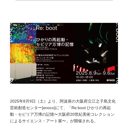
2025年8月9日（土）より、阿波座の⼤阪府⽴江之⼦島⽂化
芸術創造センター[enoco]にて、「Re:boot ひかりの再起
動・セビリア万博の記憶〜⼤阪府20世紀美術コレクション
によるサイエンス・アート展〜」が開催される。