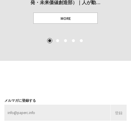
発・未来価値創造部）｜人が動…
作家」となることができたのか…
展
MORE
TEXT: 大島賛都 [アーツサポート関西 チーフプロデューサー／学芸員]
TEXT: ダニエル・アビー [美術史・写真研究者]
TEXT: 大島賛都 [アーツサポート関西 チーフプロデューサー／学芸員]
TEXT: 大島賛都 [アーツサポート関西 チーフプロデューサー／学芸員]
1
2
3
4
5
MORE
MORE
MORE
MORE
メルマガに登録する