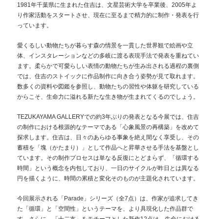
1981年千葉県に生まれた住吉は、文星芸術大学を卒業後、2005年よ
り作家活動をスタートさせ、現在に至るまで精力的に制作・発表を行
っています。
愛くるしい動物たちが暮らす森の情景を一貫した世界観で絵画や立
体、インスタレーションなどの多岐に渡る表現手法で発表を重ねてい
ます。柔らかで可愛らしい表情の動物たちが生み出される過程の裏側
では、住吉のストイックに作品制作に向き合う姿勢が見て取れます。
数多くの資料や図鑑を参照し、動物たちの習性や体躯を研究している
からこそ、生命力に溢れる新たな生き物が生まれてくるのでしょう。
TEZUKAYAMA GALLERYでの約3年ぶりの発表となる今展では、住吉
の制作における根源的なテーマである「心象風景の再構築」を改めて
探求します。住吉は、日々のあらゆる事象を絶え間なく享受し、その
蓄積を「塊（かたまり）」として作品へと昇華させる手法を基盤とし
ています。その制作プロセスは単なる反復にとどまらず、「循環する
時間」という概念を内包しており、一日のサイクルが昨日とは異なる
円を描くように、時間の累積と変化そのものが主題化されています。
今回展示される「Parade」シリーズ（全7点）は、作家が追求してき
た「循環」と「空間性」というテーマを、より具現化した作品群で