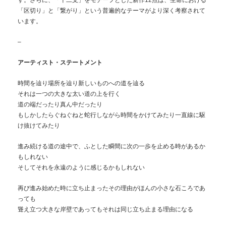
す。さらに、「十二支」をモチーフとした新作12点は、生命における
「区切り」と「繋がり」という普遍的なテーマがより深く考察されて
います。
–
アーティスト・ステートメント
時間を辿り場所を辿り新しいものへの道を辿る
それは一つの大きな太い道の上を行く
道の端だったり真ん中だったり
もしかしたらぐねぐねと蛇行しながら時間をかけてみたり一直線に駆
け抜けてみたり
進み続ける道の途中で、ふとした瞬間に次の一歩を止める時があるか
もしれない
そしてそれを永遠のように感じるかもしれない
再び進み始めた時に立ち止まったその理由がほんの小さな石ころであ
っても
聳え立つ大きな岸壁であってもそれは同じ立ち止まる理由になる