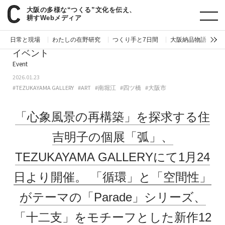
大阪の多様な“つくる”文化を伝え、
paperC
今週のイベント
「心象風景の再構築」を探求する住吉明子の個展「弧」、TEZUKAYAMA GALLERYにて1月24日より開催。「循環」と「空間性」がテーマの「Parade」シリーズ、「十二支」をモチーフとした新作12点などを展示。
耕すWebメディア
日常と現場
わたしの在野研究
つくり手と7日間
大阪納品物語
編
イベント
Event
2026.01.23
#TEZUKAYAMA GALLERY
#ART
#南堀江
#四ツ橋
#大阪市
「心象風景の再構築」を探求する住
吉明子の個展「弧」、
TEZUKAYAMA GALLERYにて1月24
日より開催。
「循環」と「空間性」
がテーマの「Parade」シリーズ、
「十二支」をモチーフとした新作12