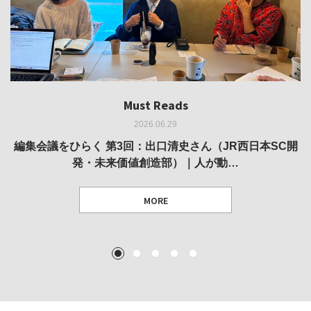
Must Reads
Must Reads
Must Reads
Must Reads
Must Reads
2026.06.29
2026.05.14
2026.02.25
2025.10.01
2026.03.11
REVIEW｜果たして美術家・梅津庸一は、「大阪のゆかり
REVIEW｜生の存在証明としての線——「ライフライン」
編集会議をひらく 第3回：出口清史さん（JR西日本SC開
REVIEW｜菊池聡太朗 個展「余りの風景」
REPORT｜博覧会の残像
発・未来価値創造部）｜人が動…
作家」となることができたのか…
展
MORE
TEXT: 大島賛都 [アーツサポート関西 チーフプロデューサー／学芸員]
TEXT: ダニエル・アビー [美術史・写真研究者]
TEXT: 大島賛都 [アーツサポート関西 チーフプロデューサー／学芸員]
TEXT: 大島賛都 [アーツサポート関西 チーフプロデューサー／学芸員]
1
2
3
4
5
MORE
MORE
MORE
MORE