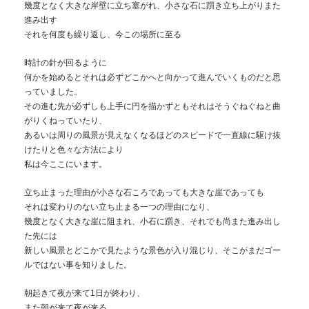
幾度となく大きな岸壁に立ち塞がれ、小さな石に躓き立ち上がりまた
進み出す
それを何度も繰り返し、今この場所に至る
時計の針が回るように
何かを始めるとそれは必ずどこかへと向かって進んでいくものだと思
っていました。
その進む先が必ずしも上手に円を描かずともそれはそうぐねぐねと曲
がりくねっていたり、
あるいは周りの風景が見えなくなるほどのスピードで一直線に駆け抜
けたりと色々な方法により
私は今ここにいます。
立ち止まった理由が小さな石ころであっても大きな崖であっても
それは変わりのない立ち止まる一つの理由になり、
幾度となく大きな崖に阻まれ、小石に躓き、それでも尚また進み出し
た先には
新しい風景とどこかで見たような景色が入り混じり、そこがまだゴー
ルではない事を知りました。
朝起きて夜が来て1日が終わり、
また朝が来て夜が来る