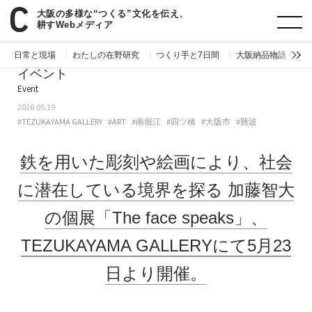
大阪の多様な“つくる”文化を伝え、
paperC
今週のイベント
鉄を用いた彫刻や絵画により、社会に潜在している境界を探る加藤智大の個展「The face speaks」、TEZUKAYAMA GALLERYにて5月23日より開催。
耕すWebメディア
日常と現場
わたしの在野研究
つくり手と7日間
大阪納品物語
編
イベント
Event
2026.05.19
#TEZUKAYAMA GALLERY
#ART
#南堀江
#四ツ橋
#大阪市
#難波
鉄を用いた彫刻や絵画により、社会
に潜在している境界を探る
加藤智大
の個展「The face speaks」、
TEZUKAYAMA GALLERYにて5月23
日より開催。