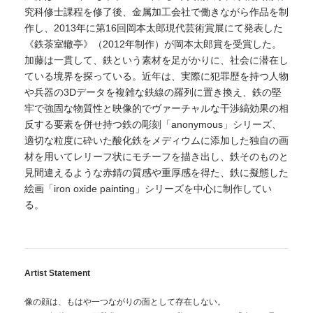
究科修士課程を修了後、金属加工会社で働きながら作品を制
作し、2013年に第16回岡本太郎現代芸術賞展にて発表した
《鉄茶室轍亭》（2012年制作）が岡本太郎賞を受賞した。
加藤は一貫して、鉄という素材を足がかりに、社会に潜在し
ている境界を探っている。近年は、実際に犯罪歴を持つ人物
や兵器の3Dデータを複雑な鉄線の羅列に置き換え、鉄の堅
牢で強固な物質性と映像的でヴァーチャルな干渉縞効果の相
反する要素を併せ持つ鉄の彫刻「anonymous」シリーズ、
適切な粒度に砕いた酸化鉄をメディウムに添加した独自の画
材を用いてレリーフ状にモチーフを描き出し、鉄そのものと
見間違えるような赤錆の質感や重厚感を得た、鉄に擬態した
絵画「iron oxide painting」シリーズを中心に制作してい
る。
Artist Statement
像の顔は、もはや一つながりの面として存在しない。