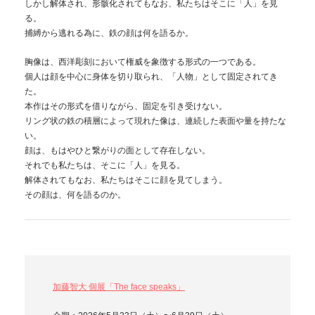
しかし解体され、形骸化されてもなお、私たちはそこに「人」を見
る。
捕縛から逃れる為に、鉄の顔は何を語るか。
胸像は、西洋彫刻において権威を象徴する形式の一つである。
個人は顔を中心に身体を切り取られ、「人物」として固定されてき
た。
本作はその形式を借りながら、固定を引き受けない。
リング状の鉄の積層によって現れた像は、連続した表面や量を持たな
い。
顔は、もはやひと繋がりの面として存在しない。
それでも私たちは、そこに「人」を見る。
解体されてもなお、私たちはそこに顔を見てしまう。
その顔は、何を語るのか。
加藤智大 個展「The face speaks」