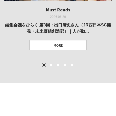
Must Reads
Must Reads
Must Reads
Must Reads
Must Reads
2026.06.29
2026.05.14
2026.02.25
2025.10.01
2026.03.11
REVIEW｜果たして美術家・梅津庸一は、「大阪のゆかり
REVIEW｜生の存在証明としての線——「ライフライン」
編集会議をひらく 第3回：出口清史さん（JR西日本SC開
REVIEW｜菊池聡太朗 個展「余りの風景」
REPORT｜博覧会の残像
発・未来価値創造部）｜人が動…
作家」となることができたのか…
展
MORE
TEXT: 大島賛都 [アーツサポート関西 チーフプロデューサー／学芸員]
TEXT: ダニエル・アビー [美術史・写真研究者]
TEXT: 大島賛都 [アーツサポート関西 チーフプロデューサー／学芸員]
TEXT: 大島賛都 [アーツサポート関西 チーフプロデューサー／学芸員]
1
2
3
4
5
MORE
MORE
MORE
MORE