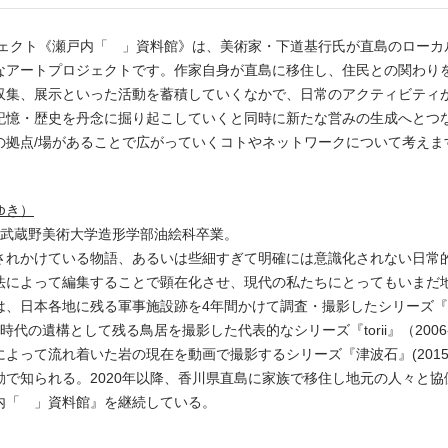
ロジェクト《瀬戸内「 」資料館》は、美術家・下道基行氏が直島のロー
なアートプロジェクトです。作家自身が直島に移住し、住民との関わり
収集、展示といった活動を蓄積していくなかで、日常のアクティビティ
記憶・歴史を丹念に掘り起こしていくと同時に新たな営みの生成へとつ
の拠点/場があることで広がっていくコトやネットワークについて考えま
ゆき）
1年武蔵野美術大学造形学部油絵科卒業。
されかけている物語、あるいは些細すぎて明確には意識化されない日常
法によって編集することで顕在化させ、現代の私たちにとってもいまだ
、日本各地に残る軍事施設跡を4年間かけて調査・撮影したシリーズ『戦争
代の遺構として残る鳥居を撮影した代表的なシリーズ『torii』（2006-
よって流れ着いた岩の現在を動画で撮影するシリーズ『津波石』(2015
動で知られる。2020年以降、香川県直島に家族で移住し地元の人々と
内「 」資料館』を継続している。