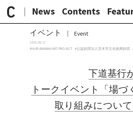
News
Contents
Featu
paperC
今週のイベント
下道基行が、直島でのアートプロジェクトを紹介。トークイベント「場づくりについて考える#06 直島《瀬戸内「 」資料館》の取り組みについて」、7月4日に茨木市市民総合センターにて開催。
日常と現場
わたしの在野研究
つくり手と7日間
大阪納品物語
イベント
Event
2026.06.17
#HUB-IBARAKI ART PROJECT
#公益財団法人茨木市文化振興財団
下道基行
トークイベント「場づく
取り組みについて