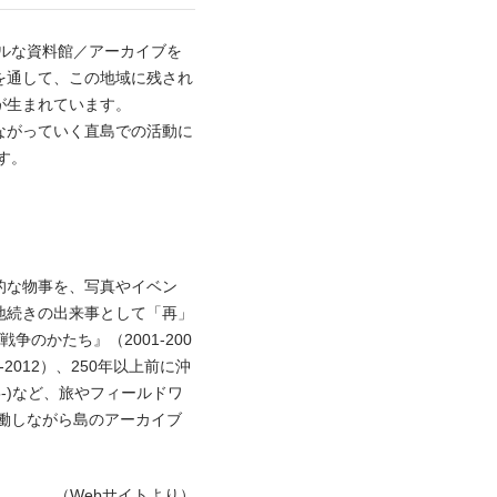
カルな資料館／アーカイブを
を通して、この地域に残され
が生まれています。
ながっていく直島での活動に
す。
的な物事を、写真やイベン
地続きの出来事として「再」
のかたち』（2001-200
2012）、250年以上前に沖
-)など、旅やフィールドワ
協働しながら島のアーカイブ
（
Webサイト
より）