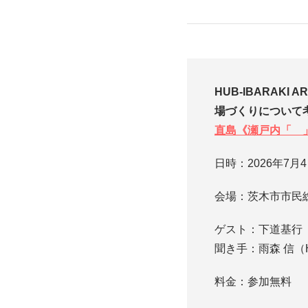
HUB-IBARAKI 
場づくりについて考
直島《瀬戸内「 
日時：2026年7月4日
会場：茨木市市民
ゲスト：下道基行
聞き手：雨森 信（HU
料金：参加無料