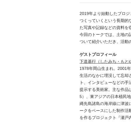
2019年より始動したプ
つくっていくという長期的
た写真や記録などの資料を
今回のトークでは、土地の
ついて紹介いただき、活動
ゲストプロフィール
下道基行（したみち・もと
1978年岡山生まれ。200
生活のなかに埋没して忘却
ト、インタビューなどの手
提示する美術家。主な作品は
5）、東アジアの日本植民地時
縄先島諸島の海岸線に津波に
ークをベースにした制作活
を作るプロジェクト『瀬戸