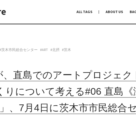
re
ALL TAGS
ABOUT US
BA
編集前記
Co-Dialogue
手前味噌
#茨木市民総合センター
#ART
#北摂
#茨木
が、直島でのアートプロジェク
りについて考える#06 直島
」、7月4日に茨木市市民総合