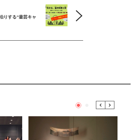
泊りする“釜芸キャ
1
2
Previous
Next