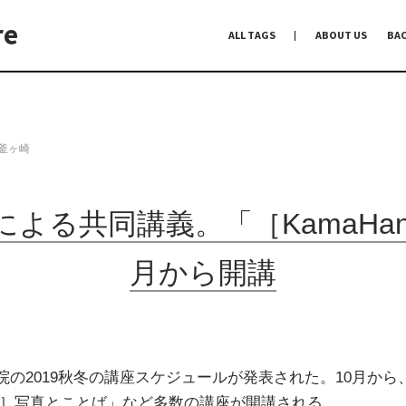
re
ALL TAGS
ABOUT US
BA
編集前記
Co-Dialogue
手前味噌
#釜ヶ崎
よる共同講義。「［KamaHa
月から開講
院の2019秋冬の講座スケジュールが発表された。10月か
an］写真とことば」など多数の講座が開講される。