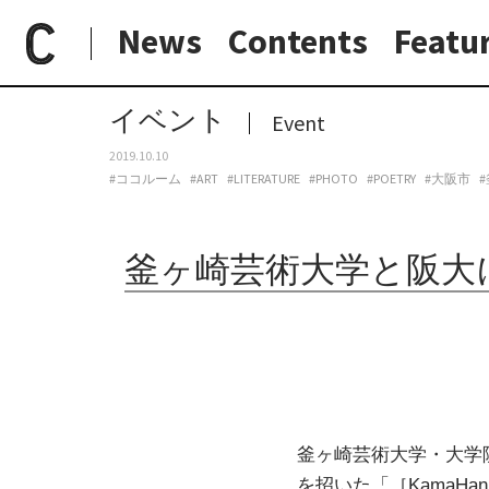
News
Contents
Featu
paperC
今週のイベント
釜ヶ崎芸術大学と阪大による共同講義。「［KamaHan］写真とことば」が10月から開講
日常と現場
わたしの在野研究
つくり手と7日間
大阪納品物語
イベント
Event
2019.10.10
#ココルーム
#ART
#LITERATURE
#PHOTO
#POETRY
#大阪市
釜ヶ崎芸術大学と阪大に
釜ヶ崎芸術大学・大学
を招いた「［KamaH