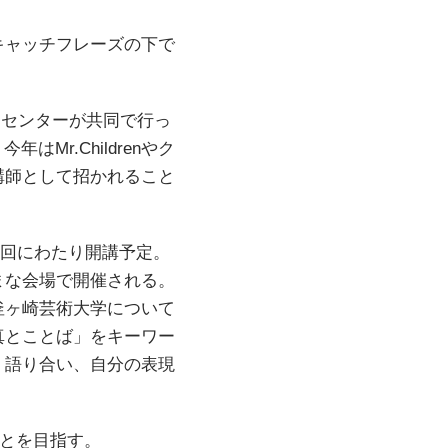
キャッチフレーズの下で
ンセンターが共同で行っ
Mr.Childrenやク
講師として招かれること
13回にわたり開講予定。
まな会場で開催される。
釜ヶ崎芸術大学について
真とことば」をキーワー
、語り合い、自分の表現
ことを目指す。