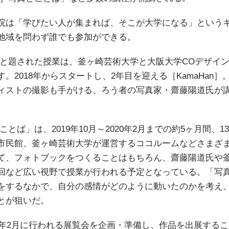
院は「学びたい人が集まれば、そこが大学になる」という
地域を問わず誰でも参加ができる。
n］と題された授業は、釜ヶ崎芸術大学と大阪大学COデザイ
2018年からスタートし、2年目を迎える［KamaHan］。今年は
ィストの撮影も手がける、ろう者の写真家・齋藤陽道氏が
とことば」は、2019年10月～2020年2月までの約5ヶ月間、
市民館、釜ヶ崎芸術大学が運営するココルームなどさまざ
て、フォトブックをつくることはもちろん、齋藤陽道氏や
回など広い視野で授業が行われる予定となっている。「写
をするなかで、自分の感情がどのように動いたのかを考え
とが狙いだ。
20年2月に行われる展覧会を企画・準備し、作品を出展する