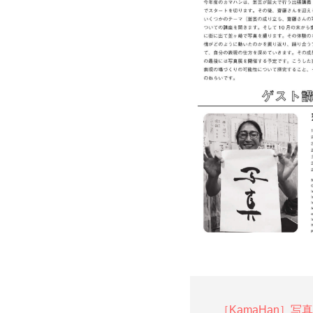
［KamaHan］写真とこ