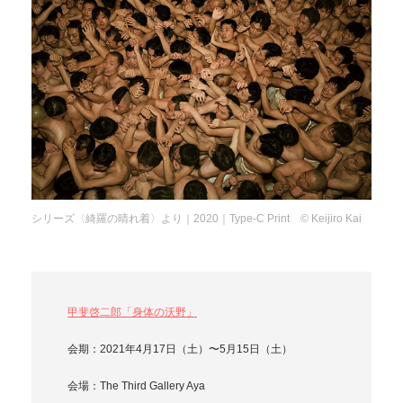
シリーズ〈綺羅の晴れ着〉より｜2020｜Type-C Print © Keijiro Kai
甲斐啓二郎「身体の沃野」
会期：2021年4月17日（土）〜5月15日（土）
会場：The Third Gallery Aya