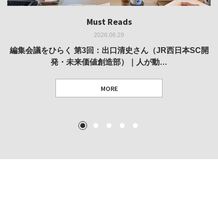
Must Reads
Must Reads
Must Reads
Must Reads
Must Reads
2026.06.29
2026.05.14
2026.02.25
2025.10.01
2026.03.11
REVIEW｜果たして美術家・梅津庸一は、「大阪のゆかり
REVIEW｜生の存在証明としての線——「ライフライン」
編集会議をひらく 第3回：出口清史さん（JR西日本SC開
REVIEW｜菊池聡太朗 個展「余りの風景」
REPORT｜博覧会の残像
発・未来価値創造部）｜人が動…
作家」となることができたのか…
展
MORE
TEXT: 大島賛都 [アーツサポート関西 チーフプロデューサー／学芸員]
TEXT: ダニエル・アビー [美術史・写真研究者]
TEXT: 大島賛都 [アーツサポート関西 チーフプロデューサー／学芸員]
TEXT: 大島賛都 [アーツサポート関西 チーフプロデューサー／学芸員]
1
2
3
4
5
MORE
MORE
MORE
MORE