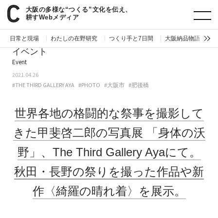
大阪の多様な“つくる”文化を伝え、
paperC
今週のイベント
世界各地の格闘的な祭事を撮影してきた甲斐啓二郎の写真展「身体の沃野」、The Third Gallery Ayaにて。秋田・長野の祭りを撮った作品や新作〈綺羅の晴れ着〉を展示。
耕すWebメディア
日常と現場
わたしの在野研究
つくり手と7日間
大阪納品物語
編
イベント
Event
2021.04.26
#THE THIRD GALLERY AYA
#PHOTO
#大阪市
#肥後橋
世界各地の格闘的な祭事を撮影して
きた甲斐啓二郎の写真展
「身体の沃
野」、The Third Gallery Ayaにて。
秋田・長野の祭りを撮った作品や新
作〈綺羅の晴れ着〉を展示。