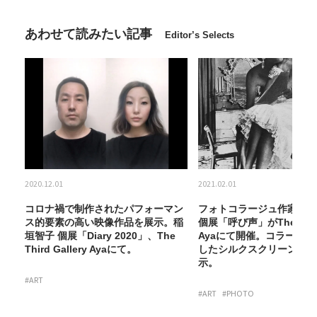
あわせて読みたい記事
Editor’s Selects
2020.12.01
2021.02.01
の
コロナ禍で制作されたパフォーマン
フォトコラージュ作家・岡
ery
ス的要素の高い映像作品を展示。稲
個展「呼び声」がThe Third 
こ
垣智子 個展「Diary 2020」、The
Ayaにて開催。コラージ
展
Third Gallery Ayaにて。
したシルクスクリーンの新
示。
#ART
#ART
#PHOTO