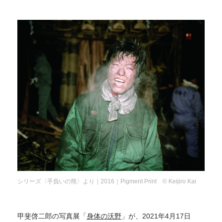
シリーズ〈手負いの熊〉より｜2016｜Pigment Print © Keijiro Kai
甲斐啓二郎の写真展「
身体の沃野
」が、2021年4月17日