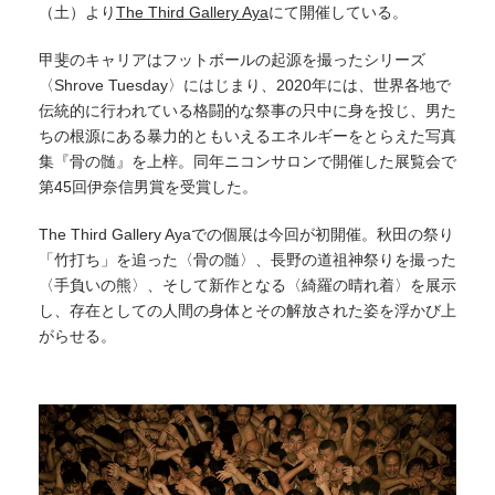
（土）より
The Third Gallery Aya
にて開催している。
甲斐のキャリアはフットボールの起源を撮ったシリーズ
〈Shrove Tuesday〉にはじまり、2020年には、世界各地で
伝統的に行われている格闘的な祭事の只中に身を投じ、男た
ちの根源にある暴力的ともいえるエネルギーをとらえた写真
集『骨の髄』を上梓。同年ニコンサロンで開催した展覧会で
第45回伊奈信男賞を受賞した。
The Third Gallery Ayaでの個展は今回が初開催。秋田の祭り
「竹打ち」を追った〈骨の髄〉、長野の道祖神祭りを撮った
〈手負いの熊〉、そして新作となる〈綺羅の晴れ着〉を展示
し、存在としての人間の身体とその解放された姿を浮かび上
がらせる。