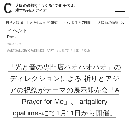
大阪の多様な“つくる”文化を伝え、
paperC
今週のイベント
「光と音の専門店ハオハオハオ」のディレクションによる、祈りとアジアの祝祭がテーマの展示即売会「A Prayer for Me」、artgallery opaltimesにて1月11日から開催。
耕すWebメディア
日常と現場
わたしの在野研究
つくり手と7日間
大阪納品物語
編
イベント
Event
2024.12.27
#ARTGALLERY OPALTIMES
#ART
#大阪市
#玉出
#粉浜
「光と音の専門店ハオハオハオ」の
ディレクションによる
祈りとアジ
アの祝祭がテーマの展示即売会「A
Prayer for Me」、
artgallery
opaltimesにて1月11日から開催。