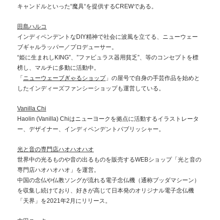
キャンドルといった“魔具“を提供するCREWである。
田島ハルコ
インディペンデントなDIY精神で社会に波風を立てる、ニューウェー
ブギャルラッパー／プロデューサー。
“姫に生まれしKING”、”ファビュラス器用貧乏”、等のコンセプトを標
榜し、マルチに多動に活動中。
「
ニューウェーブぎゃるショップ
」の屋号で自身の手芸作品を始めと
したインディーズファンシーショップも運営している。
Vanilla Chi
Haolin (Vanilla) Chiはニューヨークを拠点に活動するイラストレータ
ー、デザイナー、インディペンデントパブリッシャー。
光と音の専門店ハオハオハオ
世界中の光るものや音の出るものを販売するWEBショップ「光と音の
専門店ハオハオハオ」を運営。
中国の念仏や仏教ソングが流れる電子念仏機（通称ブッダマシーン）
を収集し続けており、好きが高じて日本発のオリジナル電子念仏機
「天界」を2021年2月にリリース。