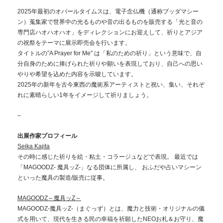
2025年最初のオパールタイムスは、電子念仏機（通称ブッダマシー
ン）蒐集家で世界中の光るものや音の出るものを販売する「光と音の
専門店ハオハオハオ」をディレクションにお迎えして、祈りとアジア
の祝祭をテーマに展示即売会を行います。
タイトルの”A Prayer for Me” は「私のための祈り」という意味で、自
分自身のために捧げられた祈りや願いを表現しており、自己への思い
やりや希望を込めた内容を示唆しています。
2025年の新年を古今東西の魔術系アーティストと祝い、集い、それぞ
れに素晴らしい1年をイメージして祈りましょう。
–
出展作家プロフィール
Seika Kajita
その時に感じた祈りを絵・粘土・コラージュなどで表現。 最近では
「MAGOODZ- 魔具ッZ-」なる団体に所属し、 おふだや占いマシーン
といった魔具の製造/販売に従事。
MAGOODZ～魔具ッZ～
MAGOODZ-魔具ッZ-（まぐっず）とは、魔力と技術・オリジナルの儀
式を用いて、現代を生きる民の幸福を祈願したNEOお札＆お守り、魔