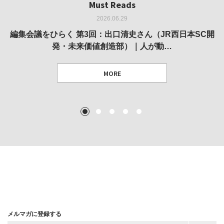
Must Reads
Must Reads
Must Reads
Must Reads
Must Reads
2026.06.29
2026.05.14
2026.02.25
2025.10.01
2026.03.11
REVIEW｜果たして美術家・梅津庸一は、「大阪のゆかり
REVIEW｜生の存在証明としての線——「ライフライン」
編集会議をひらく 第3回：出口清史さん（JR西日本SC開
REVIEW｜菊池聡太朗 個展「余りの風景」
REPORT｜博覧会の残像
発・未来価値創造部）｜人が動…
作家」となることができたのか…
展
MORE
TEXT: 大島賛都 [アーツサポート関西 チーフプロデューサー／学芸員]
TEXT: ダニエル・アビー [美術史・写真研究者]
TEXT: 大島賛都 [アーツサポート関西 チーフプロデューサー／学芸員]
TEXT: 大島賛都 [アーツサポート関西 チーフプロデューサー／学芸員]
1
2
3
4
5
MORE
MORE
MORE
MORE
メルマガに登録する