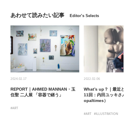
あわせて読みたい記事
Editor’s Selects
2024.02.17
2022.02.06
 第
REPORT｜AHMED MANNAN・玉
What’s up？｜最近どう
y
住聖 二人展 「容器で繕う」
11回：内田ユッキさん（artg
opaltimes）
#ART
#ART
#ILLUSTRATION