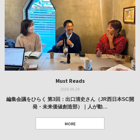
Must Reads
Must Reads
Must Reads
Must Reads
Must Reads
2026.06.29
2026.05.14
2026.02.25
2025.10.01
2026.03.11
REVIEW｜果たして美術家・梅津庸一は、「大阪のゆかり
REVIEW｜生の存在証明としての線——「ライフライン」
編集会議をひらく 第3回：出口清史さん（JR西日本SC開
REVIEW｜菊池聡太朗 個展「余りの風景」
REPORT｜博覧会の残像
発・未来価値創造部）｜人が動…
作家」となることができたのか…
展
MORE
TEXT: 大島賛都 [アーツサポート関西 チーフプロデューサー／学芸員]
TEXT: ダニエル・アビー [美術史・写真研究者]