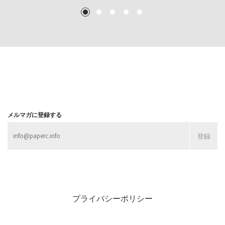
TEXT: 大島賛都 [アーツサポート関西 チーフプロデューサー／学芸員]
TEXT: 大島賛都 [アーツサポート関西 チーフプロデューサー／学芸員]
1
2
3
4
5
MORE
MORE
MORE
MORE
メルマガに登録する
プライバシーポリシー