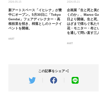
2026.05.15
2026.05.21
続
新アートスペース「イヒレナ」が豊
企画展「生と死と美が並ぶ
月30
中にオープン。5月30日に「Tokyo
くのか」、Marco Galler
の
Gendai」フェアディレクター・高
日より開催。生と死、自然
根枝里を招き、杮落としのトークイ
はざまで揺らぐ私たちの存
材
ベントを開催。
花・モニター・布という異
を通して問い直す三人展。
#ART
#ART
この記事をシェア