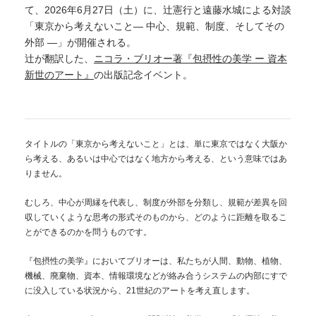
て、2026年6月27日（土）に、辻憲行と遠藤水城による対談
「東京から考えないこと― 中心、規範、制度、そしてその
外部 ―」が開催される。
辻が翻訳した、
ニコラ・ブリオー著『包摂性の美学 ー 資本
新世のアート』
の出版記念イベント。
タイトルの「東京から考えないこと」とは、単に東京ではなく大阪か
ら考える、あるいは中心ではなく地方から考える、という意味ではあ
りません。
むしろ、中心が周縁を代表し、制度が外部を分類し、規範が差異を回
収していくような思考の形式そのものから、どのように距離を取るこ
とができるのかを問うものです。
『包摂性の美学』においてブリオーは、私たちが人間、動物、植物、
機械、廃棄物、資本、情報環境などが絡み合うシステムの内部にすで
に没入している状況から、21世紀のアートを考え直します。