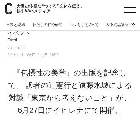
大阪の多様な“つくる”文化を伝え、
paperC
今週のイベント
『包摂性の美学』の出版を記念して、訳者の辻憲行と遠藤水城による対談「東京から考えないこと」が、6月27日にイヒレナにて開催。
耕すWebメディア
日常と現場
わたしの在野研究
つくり手と7日間
大阪納品物語
編
イベント
Event
2026.06.11
#イヒレナ
#ART
#北摂
#豊中
『包摂性の美学』の出版を記念し
て、
訳者の辻憲行と遠藤水城による
対談「東京から考えないこと」が、
6月27日にイヒレナにて開催。