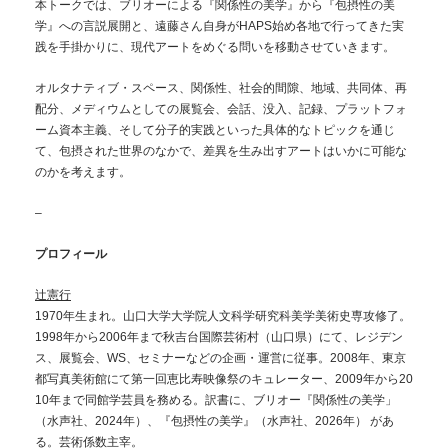
本トークでは、ブリオーによる『関係性の美学』から『包摂性の美
学』への言説展開と、遠藤さん自身がHAPS始め各地で行ってきた実
践を手掛かりに、現代アートをめぐる問いを移動させていきます。
オルタナティブ・スペース、関係性、社会的間隙、地域、共同体、再
配分、メディウムとしての展覧会、会話、没入、記録、プラットフォ
ーム資本主義、そして分子的実践といった具体的なトピックを通じ
て、包摂された世界のなかで、差異を生み出すアートはいかに可能な
のかを考えます。
–
プロフィール
辻憲行
1970年生まれ。山口大学大学院人文科学研究科美学美術史専攻修了。
1998年から2006年まで秋吉台国際芸術村（山口県）にて、レジデン
ス、展覧会、WS、セミナーなどの企画・運営に従事。2008年、東京
都写真美術館にて第一回恵比寿映像祭のキュレーター、2009年から20
10年まで同館学芸員を務める。訳書に、ブリオー『関係性の美学」
（水声社、2024年）、『包摂性の美学』（水声社、2026年） があ
る。芸術係数主宰。