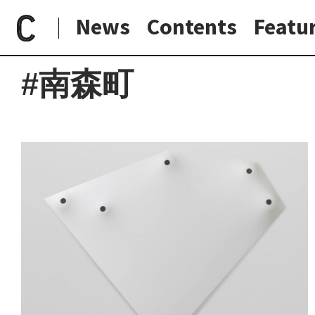
News
Contents
Featu
paperC
地域
大阪市
南森町
日常と現場
わたしの在野研究
つくり手と7日間
大阪納品物語
#南森町