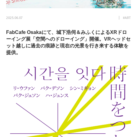
2025.06.07
#ART
FabCafe Osakaにて、城下浩伺＆みふくによるXRドロ
ーイング展「空間へのドローイング」開催。VRヘッドセ
ット越しに過去の痕跡と現在の光景を行き来する体験を
提供。