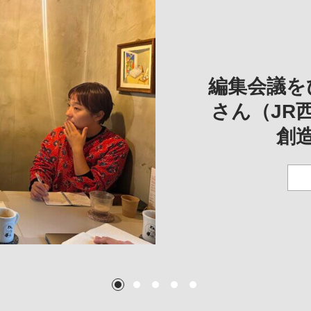
REVIE
REVIEW
REVIE
一は、「大
REP
——
編集会議を
こ
さん（JR
創
TEXT:
TEXT: 大島賛都
TEXT: 大島賛都
TEXT: 大島賛都
1
2
3
4
5