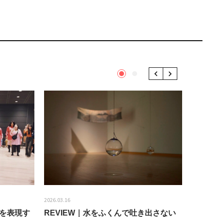
1
2
Previous
Next
2026.03.16
2026.01.2
分を表現す
REVIEW｜水をふくんで吐き出さない
うちき