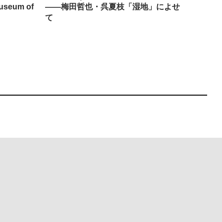
seum of
——梅田哲也・呉夏枝「湿地」によせ
回：bla
て
Must Reads