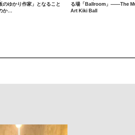
阪のゆかり作家」となること
る場「Ballroom」——The Mu
のか…
Art Kiki Ball