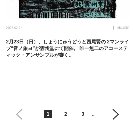
2025.02.14
#MUSIC
2月23日（日）、しょうにゅうどうと西尾賢の 2マンライ
ブ“音ノ旅ヨ”が雲州堂にて開催。 唯一無二のアコーステ
ィック・アンサンブルが響く。
1
2
3
...