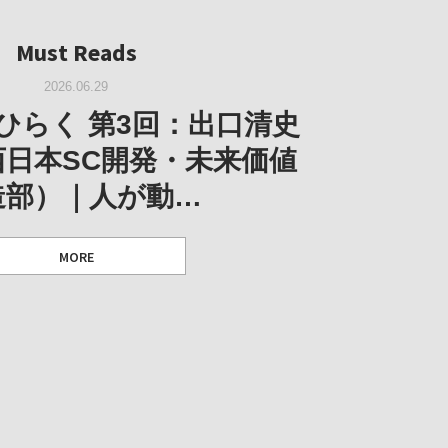
Must Reads
Must Reads
Must Reads
2026.05.14
Must Reads
2026.02.25
2025.10.01
W｜果たして美術家・梅津庸
2026.03.11
｜菊池聡太朗 個展「余りの
W｜生の存在証明としての線
2026.06.29
阪のゆかり作家」となる
ORT｜博覧会の残像
「ライフライン」展
風景」
ひらく 第3回：出口清史
とができたのか…
西日本SC開発・未来価値
造部）｜人が動…
 ダニエル・アビー [美術史・写真研究者]
 [アーツサポート関西 チーフプロデューサー／学芸員]
 [アーツサポート関西 チーフプロデューサー／学芸員]
MORE
 [アーツサポート関西 チーフプロデューサー／学芸員]
MORE
MORE
MORE
MORE