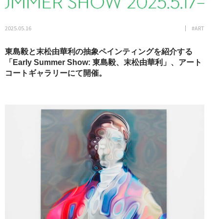
2025.05.16
#ART
東島毅と末松由華利の抽象ペインティングを紹介する
「Early Summer Show: 東島毅、末松由華利」、アート
コートギャラリーにて開催。