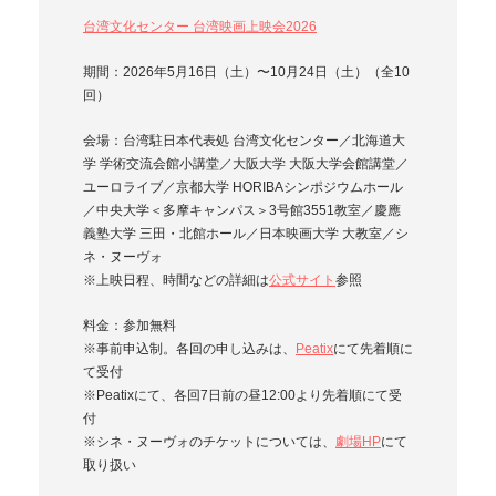
台湾文化センター 台湾映画上映会2026
期間：2026年5月16日（土）〜10月24日（土）（全10
回）
会場：台湾駐日本代表処 台湾文化センター／北海道大
学 学術交流会館小講堂／大阪大学 大阪大学会館講堂／
ユーロライブ／京都大学 HORIBAシンポジウムホール
／中央大学＜多摩キャンパス＞3号館3551教室／慶應
義塾大学 三田・北館ホール／日本映画大学 大教室／シ
ネ・ヌーヴォ
※上映日程、時間などの詳細は
公式サイト
参照
料金：参加無料
※事前申込制。各回の申し込みは、
Peatix
にて先着順に
て受付
※Peatixにて、各回7日前の昼12:00より先着順にて受
付
※シネ・ヌーヴォのチケットについては、
劇場HP
にて
取り扱い