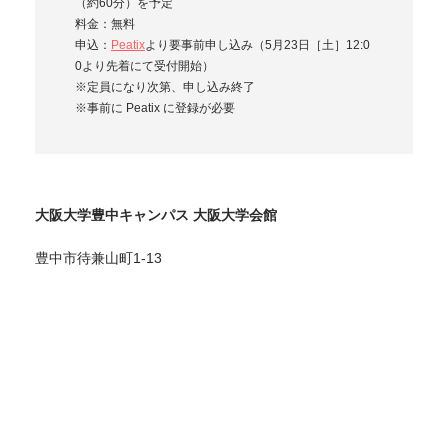
（約60分）を予定
料金：無料
申込：
Peatix
より要事前申し込み（5月23日［土］12:0
0より先着にて受付開始）
※定員になり次第、申し込み終了
※事前に Peatix に登録が必要
大阪大学豊中キャンパス 大阪大学会館
豊中市待兼山町1-13