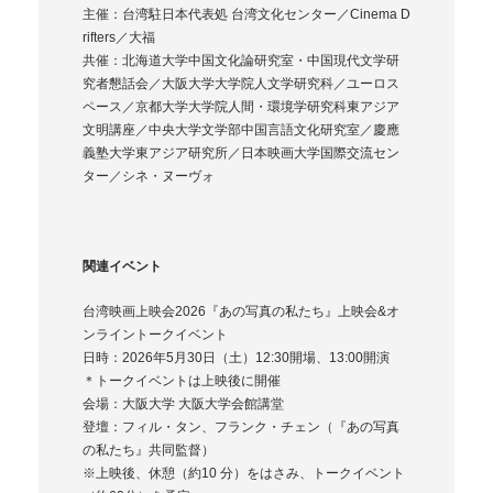
主催：台湾駐日本代表処 台湾文化センター／Cinema D
rifters／大福
共催：北海道大学中国文化論研究室・中国現代文学研
究者懇話会／大阪大学大学院人文学研究科／ユーロス
ペース／京都大学大学院人間・環境学研究科東アジア
文明講座／中央大学文学部中国言語文化研究室／慶應
義塾大学東アジア研究所／日本映画大学国際交流セン
ター／シネ・ヌーヴォ
関連イベント
台湾映画上映会2026『あの写真の私たち』上映会&オ
ンライントークイベント
日時：2026年5月30日（土）12:30開場、13:00開演
＊トークイベントは上映後に開催
会場：大阪大学 大阪大学会館講堂
登壇：フィル・タン、フランク・チェン（『あの写真
の私たち』共同監督）
※上映後、休憩（約10 分）をはさみ、トークイベント