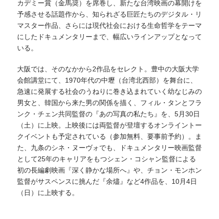
カデミー賞（金馬奨）を席巻し、新たな台湾映画の幕開けを
予感させる話題作から、知られざる巨匠たちのデジタル・リ
マスター作品、さらには現代社会における生命哲学をテーマ
にしたドキュメンタリーまで、幅広いラインアップとなって
いる。
大阪では、そのなかから2作品をセレクト。豊中の大阪大学
会館講堂にて、1970年代の中壢（台湾北西部）を舞台に、
急速に発展する社会のうねりに巻き込まれていく幼なじみの
男女と、韓国から来た男の関係を描く、フィル・タンとフラ
ンク・チェン共同監督の『あの写真の私たち』を、5月30日
（土）に上映。上映後には両監督が登壇するオンライントー
クイベントも予定されている（参加無料、要事前予約）。ま
た、九条のシネ・ヌーヴォでも、ドキュメンタリー映画監督
として25年のキャリアをもつシェン・コシャン監督による
初の長編劇映画『深く静かな場所へ』や、チョン・モンホン
監督がサスペンスに挑んだ『余燼』など4作品を、10月4日
（日）に上映する。