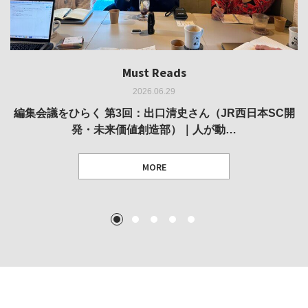
Must Reads
Must Reads
Must Reads
Must Reads
Must Reads
2026.06.29
2026.05.14
2026.02.25
2025.10.01
2026.03.11
REVIEW｜果たして美術家・梅津庸一は、「大阪のゆかり
REVIEW｜生の存在証明としての線——「ライフライン」
編集会議をひらく 第3回：出口清史さん（JR西日本SC開
REVIEW｜菊池聡太朗 個展「余りの風景」
REPORT｜博覧会の残像
発・未来価値創造部）｜人が動…
作家」となることができたのか…
展
MORE
TEXT: 大島賛都 [アーツサポート関西 チーフプロデューサー／学芸員]
TEXT: ダニエル・アビー [美術史・写真研究者]
TEXT: 大島賛都 [アーツサポート関西 チーフプロデューサー／学芸員]
TEXT: 大島賛都 [アーツサポート関西 チーフプロデューサー／学芸員]
1
2
3
4
5
MORE
MORE
MORE
MORE