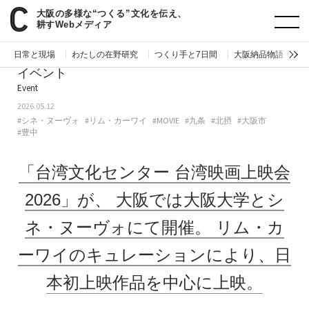
大阪の多様な“つくる”文化を伝え、
paperC
今週のイベント
「台湾文化センター 台湾映画上映会2026」が、大阪では大阪大学とシネ・ヌーヴォにて開催。リム・カーワイのキュレーションにより、日本初上映作品を中心に上映。
耕すWebメディア
日常と現場
わたしの在野研究
つくり手と7日間
大阪納品物語
編
イベント
Event
2026.05.12
#シネ・ヌーヴォ
#リム・カーワイ
#MOVIE
#九条
#北摂
#大阪市
#豊中
「台湾文化センター 台湾映画上映会
2026」が、
大阪では大阪大学とシ
ネ・ヌーヴォにて開催。
リム・カ
ーワイのキュレーションにより、日
本初上映作品を中心に上映。