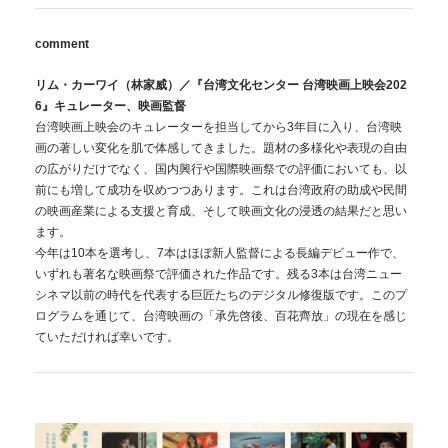
comment
リム・カーワイ（林家威）／『台湾文化センター 台湾映画上映会202
6』キュレーター、映画監督
台湾映画上映会のキュレーターを担当してから3年目に入り、台湾映
画の著しい変化を肌で体感してきました。題材の多様化や表現の自由
の広がりだけでなく、国内興行や国際映画祭での評価においても、以
前にも増して成功を収めつつあります。これは台湾政府の助成や民間
の映画産業による支援と育成、そして映画文化の浸透の結果だと思い
ます。
今年は10本を選考し、7本はほぼ新人監督による長編デビュー作で、
いずれも著名な映画祭で評価された作品です。残る3本は台湾ニュー
シネマ以前の時代を代表する巨匠たちのデジタル修復版です。このプ
ログラムを通じて、台湾映画の「承先啓後、百花齊放」の現在を感じ
ていただければ幸いです。