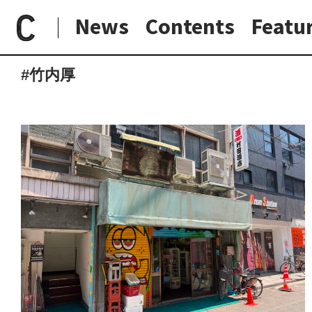
News
Contents
Featu
paperC
タグ
竹内厚
日常と現場
わたしの在野研究
つくり手と7日間
大阪納品物語
#竹内厚