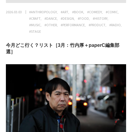
2026.03.03
#ANTHROPOLOGY
#ART
#BOOK
#COMEDY
#COMIC
#CRAFT
#DANCE
#DESIGN
#FOOD
#HISTORY
#MUSIC
#OTHER
#PERFORMANCE
#PRODUCT
#RADIO
#STAGE
今月どこ行く？リスト［3月：竹内厚＋paperC編集部
選］