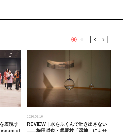
1
2
Previous
Next
2026.03.16
2026.01.2
分を表現す
REVIEW｜水をふくんで吐き出さない
うちき
seum of
——梅田哲也・呉夏枝「湿地」によせ
回：bla