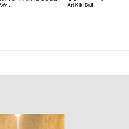
のか…
Art Kiki Ball