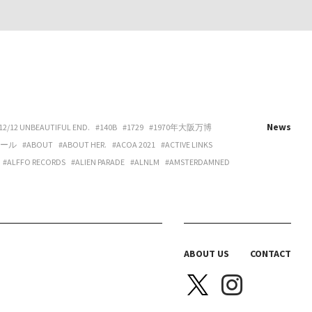
News
12/12 UNBEAUTIFUL END.
#140B
#1729
#1970年大阪万博
ホール
#ABOUT
#ABOUT HER.
#ACOA 2021
#ACTIVE LINKS
#ALFFO RECORDS
#ALIEN PARADE
#ALNLM
#AMSTERDAMNED
URE
#ART
#ART BEAT CAFE NAKANOSHIMA
#ART OSAKA
#ARTNESS
#ARYY
#ASAHINA
#ASAHISONOMA
TTITUDE
#AURORA BOOKS
#AZUMI
#B 地図
#B.O.H.
LACKBIRD BOOKS
#BLANC IRIS
#BLANK CANVAS
#BLEND LIVING
BRAZIL
#BREAKER PROJECT
#BRIDGE
#BRK COLLECTIVE
ABOUT US
CONTACT
Y HOUSE
#CAS
#CASICA
#CASO WEDDING
#CASPER SEJERSEN
NITTA SPACE
#CHIHARU OGURO
#CHO-CHAN
#CHOHOUSE
A ELLE
#COEUR YA.
#COLLOID
#COMPUFUNK
#CONATALA