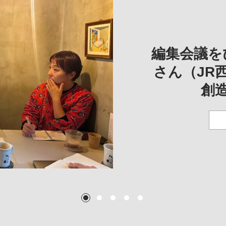
REVIE
REVIEW
REVIE
一は、「大
REP
——
編集会議を
こ
さん（JR
創
TEXT:
TEXT: 大島賛都
TEXT: 大島賛都
TEXT: 大島賛都
1
2
3
4
5