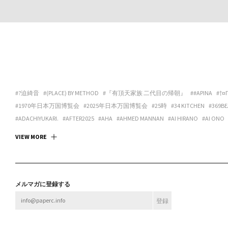
#?迫綺音
#(PLACE) BY METHOD
#『有頂天家族 二代目の帰朝』
##APINA
#†¤
#1970年日本万国博覧会
#2025年日本万国博覧会
#25時
#34 KITCHEN
#369BE
#ADACHIYUKARI.
#AFTER2025
#AHA
#AHMED MANNAN
#AI HIRANO
#AI ONO
#ANDREA GALANO TORO
#ANIMA
#ANSPIRATION
#ANTIBODIES COLLECTIVE
#
VIEW MORE
#ART SPACE TETRA
#ART SPACE＆CAFE BARRACK
#ARTCOURT GALLERY
#ARTGAL
#ASANOYA BOOKS
#ASCALYPSO
#ASITA_ROOM
#ASP
#ASPARA
#ASUKA ANDO 
#BABA CHISA
#BABACHISA
#BABY-Q
#BAMULET
#BBF
#BEAK 585 GALLERY
#B
#BLEND STUDIO
#BLOOM GALLERY
#BLUEOVER
#BMC
#BNA ALTER MUSEUM
メルマガに登録する
#BROOK FURNITURE CENTER
#BRUTUS
#BULBUS
#BUSHI
#BUTTAH
#BUYLOC
#CASUAL KAPPOU IIDA
#CBX KATANA
#CC:OLORS
#CCBT
#CENTER / ALTERNAT
#CHOKETT
#CHOVE CHUVA
#CIRCUS
#CIRCUS OSAKA
#CITY LIGHTS : DONUTS