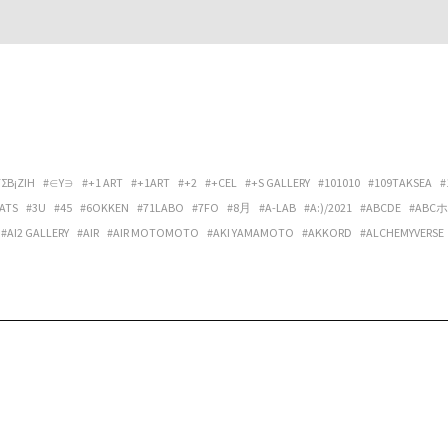
ΓΣΒ¡ΖIΗ
#∈Y∋
#+1 ART
#+1ART
#+2
#+CEL
#+S GALLERY
#101010
#109TAKSEA
#
ATS
#3U
#45
#6OKKEN
#71LABO
#7FO
#8月
#A-LAB
#A:)/2021
#ABCDE
#ABC
#AI2 GALLERY
#AIR
#AIR MOTOMOTO
#AKI YAMAMOTO
#AKKORD
#ALCHEMYVERSE
ANTORA
#AOKI LUCAS
#APPLEの発音
#ARATA OSUMI
#ARCHIPELAGO
#ARCHITECT
LERY OPALTIMES
#ARTIST MEETS ARCHIVE
#ARTIST-IN-RESIDENCE VIETNAM NETWORK
DUB U SET
#ATAKA
#ATAW
#ATELIER MARCIE
#ATELIER TUAREG
#ATMOSPHÄRE
#A
EPPU PROJECT
#BILLBOARD LIVE OSAKA
#BIRBIRA
#BIRDFRIEND
#BIRDS’ WORDS
#B
#BONVOYAGE
#BOOGIE MAN
#BOOKS+コトバノイエ
#BOREDOMS
#BOWLPOND
#
AL
#BYTHREE INC.
#C’È C’È
#CALO BOOKSHOP & CAFE
#CAP48
#CAPACIOUS
#CÀRR
IVE SPACE & HOSTEL
#CENTER / ALTERNATIVE SPACE AND HOSTEL
#CHEREN-BEL
#CHIG
#CLASSICAL PHOTOGRAPH®
#CLUB DAPHNIA
#CLUB STOMP
#CM SMOOTH
#COCI L