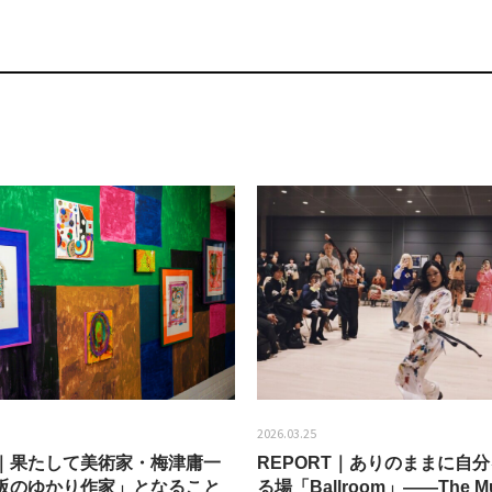
2026.03.25
EW｜果たして美術家・梅津庸一
REPORT｜ありのままに自
阪のゆかり作家」となること
る場「Ballroom」——The Mu