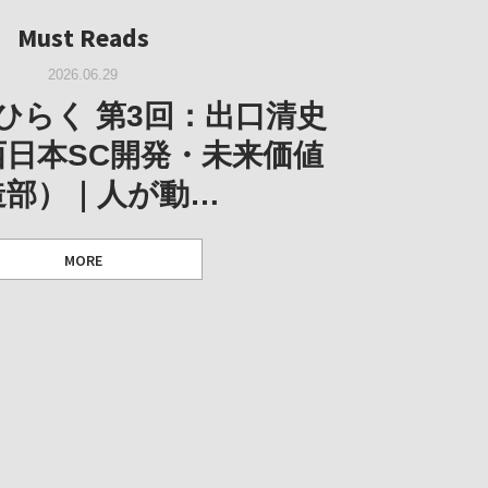
Must Reads
2026.05.14
Must Reads
2026.02.25
2025.10.01
W｜果たして美術家・梅津庸
2026.03.11
｜菊池聡太朗 個展「余りの
W｜生の存在証明としての線
2026.06.29
阪のゆかり作家」となる
ORT｜博覧会の残像
「ライフライン」展
風景」
ひらく 第3回：出口清史
とができたのか…
西日本SC開発・未来価値
造部）｜人が動…
 ダニエル・アビー [美術史・写真研究者]
 [アーツサポート関西 チーフプロデューサー／学芸員]
 [アーツサポート関西 チーフプロデューサー／学芸員]
MORE
 [アーツサポート関西 チーフプロデューサー／学芸員]
MORE
MORE
MORE
MORE