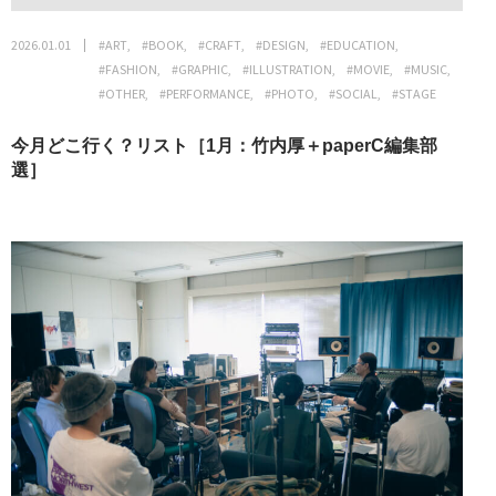
2026.01.01
#ART
#BOOK
#CRAFT
#DESIGN
#EDUCATION
#FASHION
#GRAPHIC
#ILLUSTRATION
#MOVIE
#MUSIC
#OTHER
#PERFORMANCE
#PHOTO
#SOCIAL
#STAGE
今月どこ行く？リスト［1月：竹内厚＋paperC編集部
選］