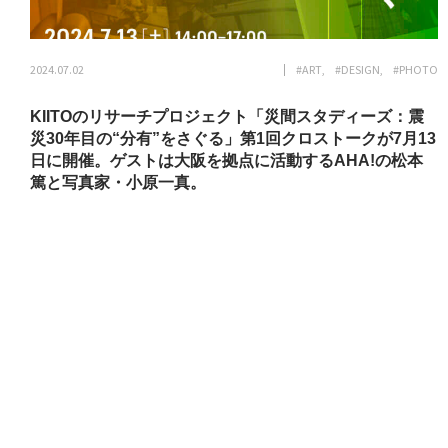
2024.07.02
#ART
#DESIGN
#PHOTO
KIITOのリサーチプロジェクト「災間スタディーズ：震
災30年目の“分有”をさぐる」第1回クロストークが7月13
日に開催。ゲストは大阪を拠点に活動するAHA!の松本
篤と写真家・小原一真。