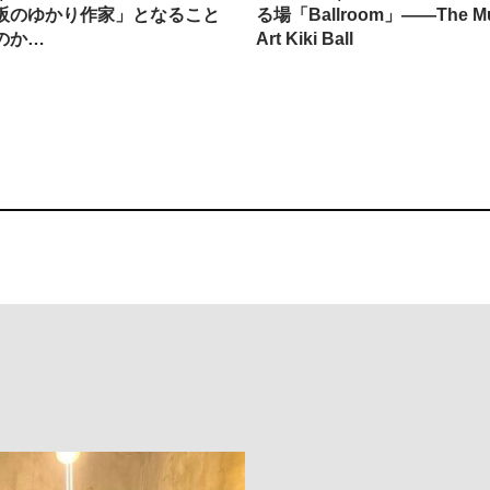
阪のゆかり作家」となること
る場「Ballroom」——The Mu
のか…
Art Kiki Ball