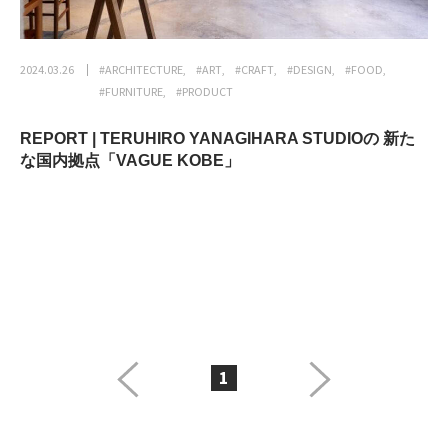
2024.03.26
#ARCHITECTURE
#ART
#CRAFT
#DESIGN
#FOOD
#FURNITURE
#PRODUCT
REPORT | TERUHIRO YANAGIHARA STUDIOの 新た
な国内拠点「VAGUE KOBE」
1