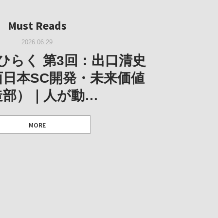
Must Reads
Must Reads
Must Reads
2026.05.14
Must Reads
2026.02.25
2025.10.01
W｜果たして美術家・梅津庸
2026.03.11
｜菊池聡太朗 個展「余りの
W｜生の存在証明としての線
2026.06.29
阪のゆかり作家」となる
ORT｜博覧会の残像
「ライフライン」展
風景」
ひらく 第3回：出口清史
とができたのか…
西日本SC開発・未来価値
造部）｜人が動…
 ダニエル・アビー [美術史・写真研究者]
 [アーツサポート関西 チーフプロデューサー／学芸員]
 [アーツサポート関西 チーフプロデューサー／学芸員]
MORE
 [アーツサポート関西 チーフプロデューサー／学芸員]
MORE
MORE
MORE
MORE