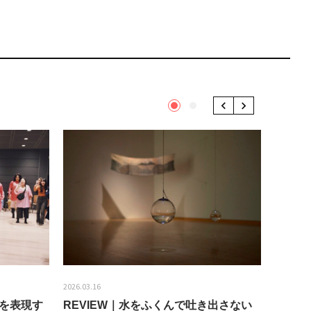
1
2
Previous
Next
2026.03.16
2026.01.2
分を表現す
REVIEW｜水をふくんで吐き出さない
うちき