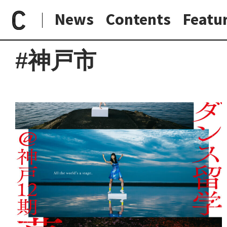
News
Contents
Featu
paperC
地域
大阪府外
神戸市
日常と現場
わたしの在野研究
つくり手と7日間
大阪納品物語
#神戸市