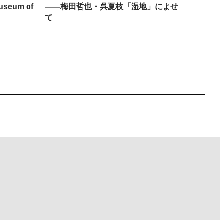
seum of
——梅田哲也・呉夏枝「湿地」によせ
回：bla
て
Must Reads