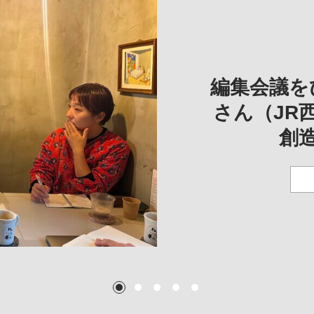
REVIE
REVIEW
REVIE
一は、「大
REP
——
編集会議を
こ
さん（JR
創
TEXT:
TEXT: 大島賛都
TEXT: 大島賛都
TEXT: 大島賛都
1
2
3
4
5