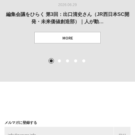
2026.06.29
2026.05.14
2026.02.25
2025.10.01
2026.03.11
REVIEW｜果たして美術家・梅津庸一は、「大阪のゆかり
REVIEW｜生の存在証明としての線——「ライフライン」
編集会議をひらく 第3回：出口清史さん（JR西日本SC開
REVIEW｜菊池聡太朗 個展「余りの風景」
REPORT｜博覧会の残像
発・未来価値創造部）｜人が動…
作家」となることができたのか…
展
MORE
TEXT: 大島賛都 [アーツサポート関西 チーフプロデューサー／学芸員]
TEXT: ダニエル・アビー [美術史・写真研究者]
TEXT: 大島賛都 [アーツサポート関西 チーフプロデューサー／学芸員]
TEXT: 大島賛都 [アーツサポート関西 チーフプロデューサー／学芸員]
1
2
3
4
5
MORE
MORE
MORE
MORE
メルマガに登録する