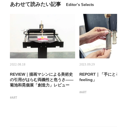
あわせて読みたい記事
Editor’s Selects
2022.08.18
2023.09.29
REVIEW｜描画マシンによる美術史
REPORT｜「手にとる展 W
の引用がはらむ両義性と危うさ——
feeling」
菊池和晃個展「創造力」レビュー
#ART
#ART