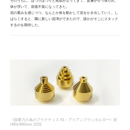
そのうちに、ぽつりぽつりと鳥肌が立ってきて、皮膚が引っ張られ、
体が浮いて、前後不覚になってきた。
泥の重みを感じつつ、なんとか体を動かして泥をかき出していく。し
ばらくすると、隣に新しい泥濘ができたので、誰かがそこにスタック
するのを期待した。
《脱重力の為のプラクティス #1－アイアンブラシホルダー》鉄
超近景シリーズ 左から《フェルメール 真珠の耳飾りの少女》
H90xΦ80mm 2026
《ベラスケス ラス メニーナス》《ヤン・ファン・エイク アル
ノルフィーニ夫妻の肖像》 キャンバスにアクリル絵具 各