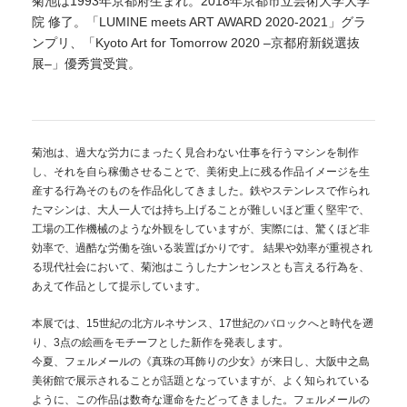
菊池は1993年京都府生まれ。2018年京都市立芸術大学大学
院 修了。「LUMINE meets ART AWARD 2020-2021」グラ
ンプリ、「Kyoto Art for Tomorrow 2020 ‒京都府新鋭選抜
展‒」優秀賞受賞。
菊池は、過大な労力にまったく見合わない仕事を行うマシンを制作
し、それを自ら稼働させることで、美術史上に残る作品イメージを生
産する行為そのものを作品化してきました。鉄やステンレスで作られ
たマシンは、大人一人では持ち上げることが難しいほど重く堅牢で、
工場の工作機械のような外観をしていますが、実際には、驚くほど非
効率で、過酷な労働を強いる装置ばかりです。 結果や効率が重視され
る現代社会において、菊池はこうしたナンセンスとも言える行為を、
あえて作品として提示しています。
本展では、15世紀の北方ルネサンス、17世紀のバロックへと時代を遡
り、3点の絵画をモチーフとした新作を発表します。
今夏、フェルメールの《真珠の耳飾りの少女》が来日し、大阪中之島
美術館で展示されることが話題となっていますが、よく知られている
ように、この作品は数奇な運命をたどってきました。フェルメールの