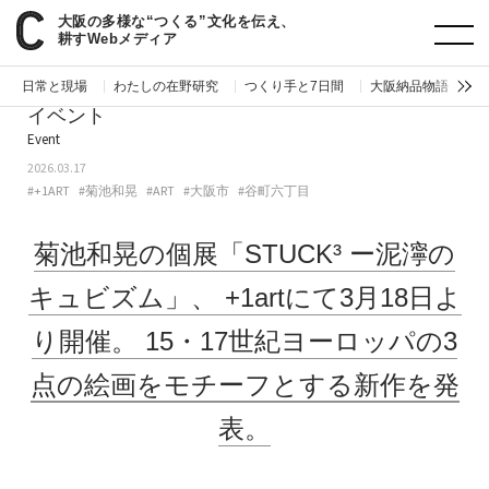
大阪の多様な“つくる”文化を伝え、
paperC
今週のイベント
菊池和晃の個展「STUCK³ ー泥濘のキュビズム」、+1artにて3月18日より開催。15・17世紀ヨーロッパの3点の絵画をモチーフとする新作を発表。
耕すWebメディア
日常と現場
わたしの在野研究
つくり手と7日間
大阪納品物語
編
イベント
Event
2026.03.17
#+1ART
#菊池和晃
#ART
#大阪市
#谷町六丁目
菊池和晃の個展「STUCK³ ー泥濘の
キュビズム」、
+1artにて3月18日よ
り開催。
15・17世紀ヨーロッパの3
点の絵画をモチーフとする新作を発
表。