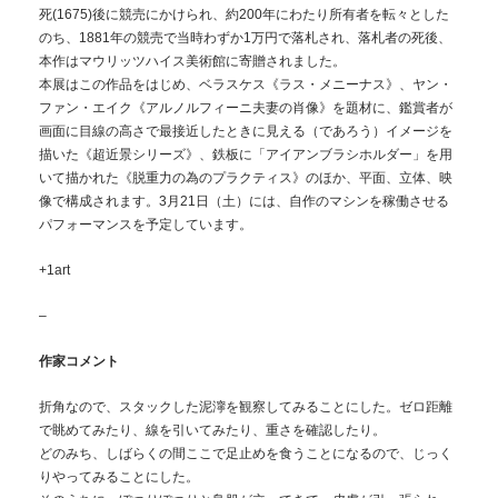
死(1675)後に競売にかけられ、約200年にわたり所有者を転々とした
のち、1881年の競売で当時わずか1万円で落札され、落札者の死後、
本作はマウリッツハイス美術館に寄贈されました。
本展はこの作品をはじめ、ベラスケス《ラス・メニーナス》、ヤン・
ファン・エイク《アルノルフィーニ夫妻の肖像》を題材に、鑑賞者が
画面に目線の高さで最接近したときに見える（であろう）イメージを
描いた《超近景シリーズ》、鉄板に「アイアンブラシホルダー」を用
いて描かれた《脱重力の為のプラクティス》のほか、平面、立体、映
像で構成されます。3月21日（土）には、自作のマシンを稼働させる
パフォーマンスを予定しています。
+1art
–
作家コメント
折角なので、スタックした泥濘を観察してみることにした。ゼロ距離
で眺めてみたり、線を引いてみたり、重さを確認したり。
どのみち、しばらくの間ここで足止めを食うことになるので、じっく
りやってみることにした。