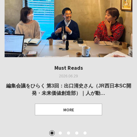
Must Reads
Must Reads
Must Reads
Must Reads
Must Reads
2026.06.29
2026.05.14
2026.02.25
2025.10.01
2026.03.11
REVIEW｜果たして美術家・梅津庸一は、「大阪のゆかり
REVIEW｜生の存在証明としての線——「ライフライン」
編集会議をひらく 第3回：出口清史さん（JR西日本SC開
REVIEW｜菊池聡太朗 個展「余りの風景」
REPORT｜博覧会の残像
発・未来価値創造部）｜人が動…
作家」となることができたのか…
展
MORE
TEXT: 大島賛都 [アーツサポート関西 チーフプロデューサー／学芸員]
TEXT: ダニエル・アビー [美術史・写真研究者]
TEXT: 大島賛都 [アーツサポート関西 チーフプロデューサー／学芸員]
TEXT: 大島賛都 [アーツサポート関西 チーフプロデューサー／学芸員]
1
2
3
4
5
MORE
MORE