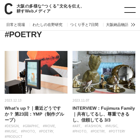
大阪の多様な“つくる”文化を伝え、
paperC
ジャンル
POETRY
耕すWebメディア
日常と現場
わたしの在野研究
つくり手と7日間
大阪納品物語
編
#POETRY
2023.12.13
2023.11.07
What’s up？｜最近どうです
INTERVIEW：Fujimura Family
か？ 第23回：YMP（制作グル
｜共有してるし、尊重できる
ープ）
し、信頼してる 3/3
#DESIGN
#GRAPHIC
#MOVIE
#ART
#FASHION
#MUSIC
#MUSIC
#PHOTO
#POETRY
#PHOTO
#POETRY
#POTTERY
#PRODUCT