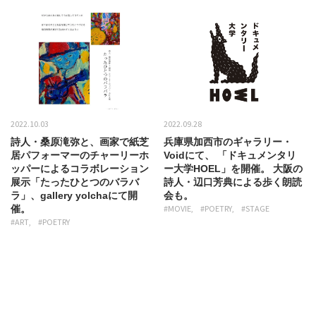
2022.10.03
2022.09.28
詩人・桑原滝弥と、画家で紙芝
兵庫県加西市のギャラリー・
居パフォーマーのチャーリーホ
Voidにて、 「ドキュメンタリ
ッパーによるコラボレーション
ー大学HOEL」を開催。 大阪の
展示「たったひとつのバラバ
詩人・辺口芳典による歩く朗読
ラ」、gallery yolchaにて開
会も。
催。
#MOVIE
#POETRY
#STAGE
#ART
#POETRY