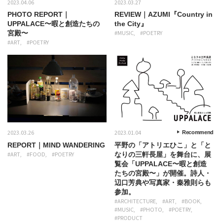
2023.04.06
2023.03.27
PHOTO REPORT｜
REVIEW｜AZUMI『Country in
UPPALACE〜暇と創造たちの
the City』
宮殿〜
#MUSIC
#POETRY
#ART
#POETRY
2023.03.26
2023.01.04
Recommend
REPORT｜MIND WANDERING
平野の「アトリエひこ」と「と
#ART
#FOOD
#POETRY
なりの三軒長屋」を舞台に、展
覧会「UPPALACE〜暇と創造
たちの宮殿〜」が開催。詩人・
辺口芳典や写真家・秦雅則らも
参加。
#ARCHITECTURE
#ART
#BOOK
#MUSIC
#PHOTO
#POETRY
#PRODUCT