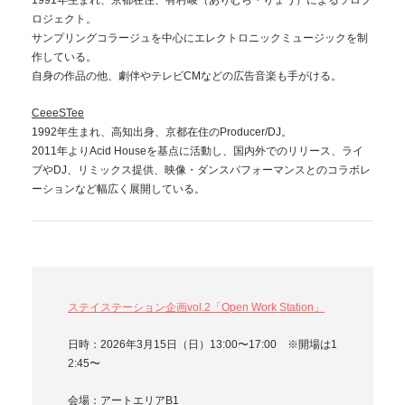
1991年生まれ、京都在住、有村崚（ありむら・りょう）によるソロプ
ロジェクト。
サンプリングコラージュを中心にエレクトロニックミュージックを制
作している。
自身の作品の他、劇伴やテレビCMなどの広告音楽も手がける。
CeeeSTee
1992年生まれ、高知出身、京都在住のProducer/DJ。
2011年よりAcid Houseを基点に活動し、国内外でのリリース、ライ
ブやDJ、リミックス提供、映像・ダンスパフォーマンスとのコラボレ
ーションなど幅広く展開している。
ステイステーション企画vol.2「Open Work Station」
日時：2026年3月15日（日）13:00〜17:00 ※開場は1
2:45〜
会場：アートエリアB1