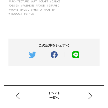
#ARCHITECTURE
#ART
#CRAFT
#DANCE
#DESIGN
#FASHION
#FOOD
#GRAPHIC
#MOVIE
#MUSIC
#PHOTO
#POETRY
#PRODUCT
#STAGE
この記事をシェア
イベント
一覧へ