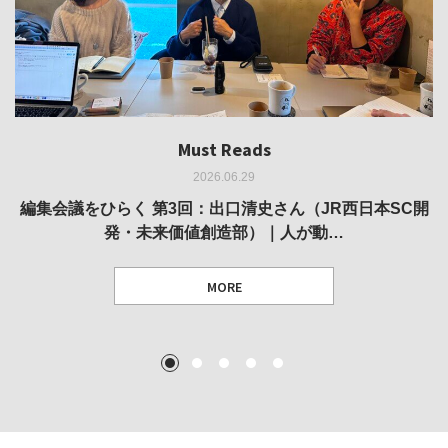
Must Reads
Must Reads
Must Reads
Must Reads
Must Reads
2026.06.29
2026.05.14
2026.02.25
2025.10.01
2026.03.11
REVIEW｜果たして美術家・梅津庸一は、「大阪のゆかり
REVIEW｜生の存在証明としての線——「ライフライン」
編集会議をひらく 第3回：出口清史さん（JR西日本SC開
REVIEW｜菊池聡太朗 個展「余りの風景」
REPORT｜博覧会の残像
発・未来価値創造部）｜人が動…
作家」となることができたのか…
展
MORE
TEXT: 大島賛都 [アーツサポート関西 チーフプロデューサー／学芸員]
TEXT: ダニエル・アビー [美術史・写真研究者]
TEXT: 大島賛都 [アーツサポート関西 チーフプロデューサー／学芸員]
TEXT: 大島賛都 [アーツサポート関西 チーフプロデューサー／学芸員]
1
2
3
4
5
MORE
MORE
MORE
MORE