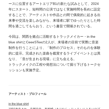
ースに位置するアートエリアB1の新たな試みとして、2024
年にスタート。短時間の公演ではなく実施時間を長めに設定
することで、アーティストや作品との間で偶発的に起きる出
来事や交流を楽しみながら、来場者に駅でゆったりとした時
間を過ごしてもらおう、という趣旨で開催されている。
今回は、関西を拠点に活動するトラックメイカー・in the
blue shirtとCeeeSTeeの2人が、来場者の目前で実際に音楽
制作を行うことにより、「制作のプロセス」そのものを体験
的に提示。完成された楽曲を鑑賞するライブイベントとは異
なり、「音が生まれる現場」に立ち会える。
トラックメイクの工程や発想法について掘り下げるトークセ
ッションも実施予定。
アーティスト・プロフィール
in the blue shirt