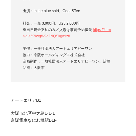
出演：in the blue shirt、CeeeSTee
料金：一般 3,000円、U25 2,000円
※当日現金支払のみ／入場は事前予約優先
https://form
s.gle/K9wgW9c2NQSkgmiz8
主催：一般社団法人アートエリアビーワン
協力：京阪ホールディングス株式会社
企画制作：一般社団法人アートエリアビーワン、活性
助成：大阪市
アートエリアB1
大阪市北区中之島1-1-1
京阪電車なにわ橋駅B1F