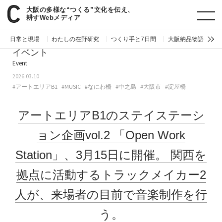
大阪の多様な“つくる”文化を伝え、
paperC
今週のイベント
アートエリアB1のステイステーション企画vol.2「Open Work Station」、3月15日に開催。関西を拠点に活動するトラックメイカー2人が、来場者の目前で音楽制作を行う。
耕すWebメディア
日常と現場
わたしの在野研究
つくり手と7日間
大阪納品物語
編
イベント
Event
2026.03.10
#アートエリアB1
#MUSIC
#なにわ橋
#中之島
#大阪市
#淀屋橋
アートエリアB1のステイステーシ
ョン企画vol.2
「Open Work
Station」、3月15日に開催。
関西を
拠点に活動するトラックメイカー2
人が、来場者の目前で音楽制作を行
う。