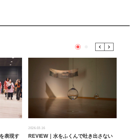
1
2
Previous
Next
2026.03.16
2026.01.2
分を表現す
REVIEW｜水をふくんで吐き出さない
うちき