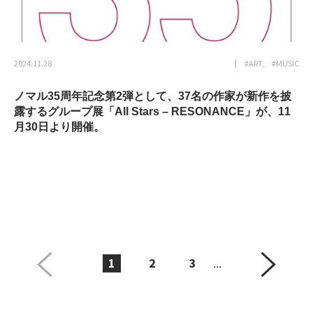
2024.11.28
#ART
#MUSIC
ノマル35周年記念第2弾として、37名の作家が新作を披
露するグループ展「All Stars – RESONANCE」が、11
月30日より開催。
1
2
3
...