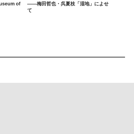
seum of
——梅田哲也・呉夏枝「湿地」によせ
回：bla
て
Must Reads