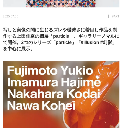
2025.07.30
#ART
写しと実像の間に生じるズレや曖昧さに着目し作品を制
作する上田佳奈の個展「particle」、ギャラリーノマルに
て開催。2つのシリーズ「particle」「#illusion #幻影」
を中心に展示。