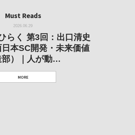
Must Reads
Must Reads
Must Reads
2026.05.14
Must Reads
2026.02.25
2025.10.01
W｜果たして美術家・梅津庸
2026.03.11
｜菊池聡太朗 個展「余りの
W｜生の存在証明としての線
2026.06.29
阪のゆかり作家」となる
ORT｜博覧会の残像
「ライフライン」展
風景」
ひらく 第3回：出口清史
とができたのか…
西日本SC開発・未来価値
造部）｜人が動…
 ダニエル・アビー [美術史・写真研究者]
 [アーツサポート関西 チーフプロデューサー／学芸員]
 [アーツサポート関西 チーフプロデューサー／学芸員]
MORE
 [アーツサポート関西 チーフプロデューサー／学芸員]
MORE
MORE
MORE
MORE