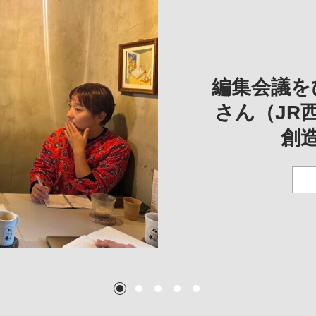
REVIE
REVIEW
REVIE
一は、「大
REP
——
編集会議を
こ
さん（JR
創
TEXT:
TEXT: 大島賛都
TEXT: 大島賛都
TEXT: 大島賛都
1
2
3
4
5