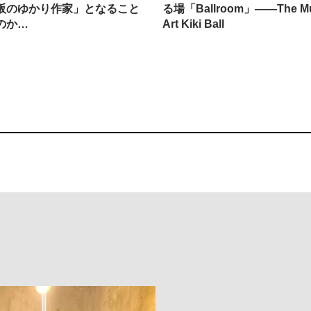
阪のゆかり作家」となること
る場「Ballroom」——The Mu
のか…
Art Kiki Ball