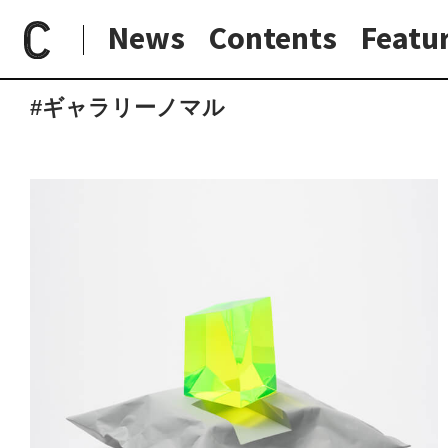
News
Contents
Featu
paperC
タグ
ギャラリーノマル
日常と現場
わたしの在野研究
つくり手と7日間
大阪納品物語
#ギャラリーノマル