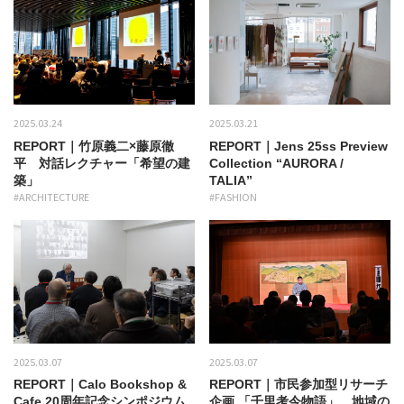
2025.03.24
2025.03.21
REPORT｜竹原義二×藤原徹
REPORT｜Jens 25ss Preview
平 対話レクチャー「希望の建
Collection “AURORA /
築」
TALIA”
#ARCHITECTURE
#FASHION
2025.03.07
2025.03.07
REPORT｜Calo Bookshop &
REPORT｜市民参加型リサーチ
Cafe 20周年記念シンポジウム
企画 「千里考今物語」。地域の