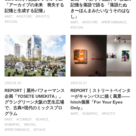
「アーカイブの未来 喪失する
記憶を落語で語る 「落語たぬ
記憶と生成する記憶」
き〜ほんまみたいなうそのはな
#ART
#HISTORY
#PHOTO
し」
#SOCIAL
#ART
#HISTORY
#PERFORMANCE
#SOCIAL
2025.01.30
2025.01.27
REPORT｜屋外パフォーマンス
REPORT｜ストリートペインタ
企画「YOSETE UMEKITA」。
ーがキャンバスに描く風景——
グラングリーン大阪の芝生広場
hitch個展「For Your Eyes
で、古典×現代のミックスプロ
Only」
グラム
#ART
#GRAPHIC
#PHOTO
#ART
#COMEDY
#DANCE
#GRAPHIC
#MUSIC
#PERFORMANCE
#STAGE