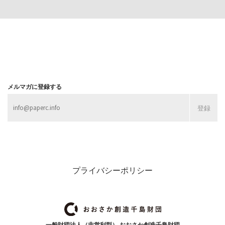
MORE
MORE
メルマガに登録する
プライバシーポリシー
一般財団法人（非営利型） おおさか創造千島財団