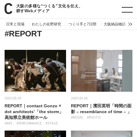
大阪の多様な“つくる”文化を伝え、
paperC
形式
REPORT
耕すWebメディア
日常と現場
わたしの在野研究
つくり手と7日間
大阪納品物語
編
#REPORT
2025.03.29
2025.03.26
REPORT｜contact Gonzo ×
REPORT｜濱田英明「時間の面
dot architects’「the storm」
影 – resemblance of time – 」
高知県立美術館ホール
#MOVIE
#PHOTO
#ART
#PERFORMANCE
#STAGE