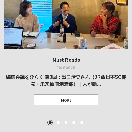
Must Reads
Must Reads
Must Reads
Must Reads
Must Reads
2026.06.29
2026.05.14
2026.02.25
2025.10.01
2026.03.11
REVIEW｜果たして美術家・梅津庸一は、「大阪のゆかり
REVIEW｜生の存在証明としての線——「ライフライン」
編集会議をひらく 第3回：出口清史さん（JR西日本SC開
REVIEW｜菊池聡太朗 個展「余りの風景」
REPORT｜博覧会の残像
発・未来価値創造部）｜人が動…
作家」となることができたのか…
展
MORE
TEXT: 大島賛都 [アーツサポート関西 チーフプロデューサー／学芸員]
TEXT: ダニエル・アビー [美術史・写真研究者]
TEXT: 大島賛都 [アーツサポート関西 チーフプロデューサー／学芸員]
TEXT: 大島賛都 [アーツサポート関西 チーフプロデューサー／学芸員]
1
2
3
4
5
MORE
MORE